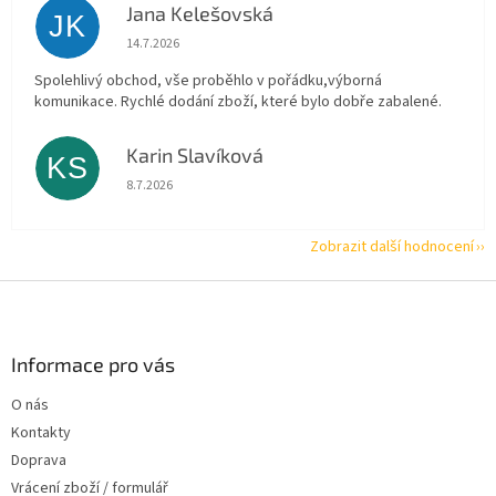
Jana Kelešovská
JK
Hodnocení obchodu je 5 z 5 hvězdiček.
14.7.2026
Spolehlivý obchod, vše proběhlo v pořádku,výborná
komunikace. Rychlé dodání zboží, které bylo dobře zabalené.
Karin Slavíková
KS
Hodnocení obchodu je 5 z 5 hvězdiček.
8.7.2026
Zobrazit další hodnocení
Z
á
p
a
Informace pro vás
t
O nás
í
Kontakty
Doprava
Vrácení zboží / formulář