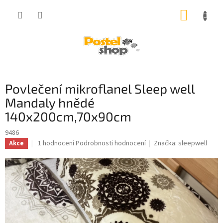
Přejít
NÁKUP
na
obsah
KOŠÍK
Povlečení mikroflanel Sleep well
Mandaly hnědé
140x200cm,70x90cm
9486
Průměrné
1 hodnocení
Podrobnosti hodnocení
Značka:
sleepwell
Akce
hodnocení
produktu
je
5,0
z
5
hvězdiček.