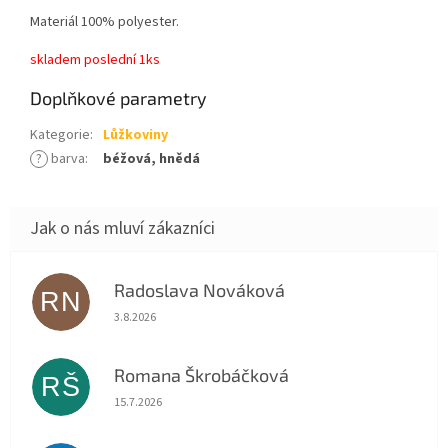
Materiál 100% polyester.
skladem poslední 1ks
Doplňkové parametry
Kategorie
:
Lůžkoviny
?
barva
:
béžová, hnědá
Radoslava Nováková
RN
Hodnocení obchodu je 5 z 5 hvězdiček.
3.8.2026
Romana Škrobáčková
RŠ
Hodnocení obchodu je 5 z 5 hvězdiček.
15.7.2026