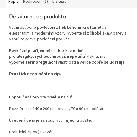
Popis
Hodnocení (1)
Diskuze
Detailní popis produktu
Velmi oblíbené povlečení
z hebkého mikroflanelu
s
elegantními a moderními vzory. Vyberte si z široké škály barev a
vzorů to pravé povlečení pro Vás.
Povlečení je
příjemné
na dotek, vhodné
pro
alergiky
,
rychleschnoucí
,
nepouští
vlákna, má
výborné
termoregulační
vlastnosti a velice dobře se
udržuje
.
Praktické zapínání na zip.
Doporučená teplota praní je na 40°
Rozměr: cca 140 x 200 cm povlak, 70 x 90 cm polštář.
Uvedená cena je za soupravu na jednu postel.
Praktický zipový uzávěr.