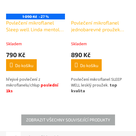
1 090 Kč
–27 %
Povlečení mikroflanel
Povlečení mikroflanel
Sleep well Linda mentol
jednobarevné proužek
zelené
oříškové 140x200cm
140x200cm,70x90cm
+70x90cm
Skladem
Skladem
790 Kč
890 Kč
Do košíku
Do košíku
hřejivé povlečení z
Povlečení mikroflanel SLEEP
mikroflanelu/chlup
poslední
WELL lesklý proužek.
top
1ks
kvalita
ZOBRAZIT VŠECHNY SOUVISEJÍCÍ PRODUKTY