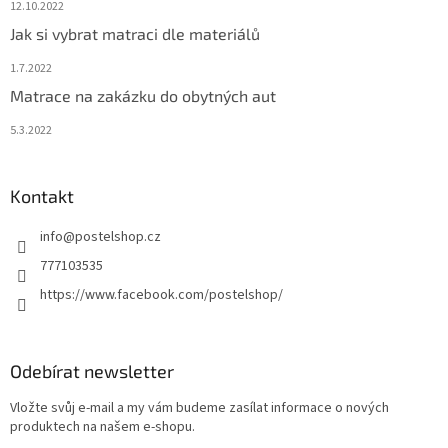
12.10.2022
Jak si vybrat matraci dle materiálů
1.7.2022
Matrace na zakázku do obytných aut
5.3.2022
Kontakt
info
@
postelshop.cz
777103535
https://www.facebook.com/postelshop/
Odebírat newsletter
Vložte svůj e-mail a my vám budeme zasílat informace o nových
produktech na našem e-shopu.