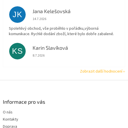
Jana Kelešovská
JK
Hodnocení obchodu je 5 z 5 hvězdiček.
14.7.2026
Spolehlivý obchod, vše proběhlo v pořádku,výborná
komunikace. Rychlé dodání zboží, které bylo dobře zabalené.
Karin Slavíková
KS
Hodnocení obchodu je 5 z 5 hvězdiček.
8.7.2026
Zobrazit další hodnocení
Z
á
p
a
Informace pro vás
t
O nás
í
Kontakty
Doprava