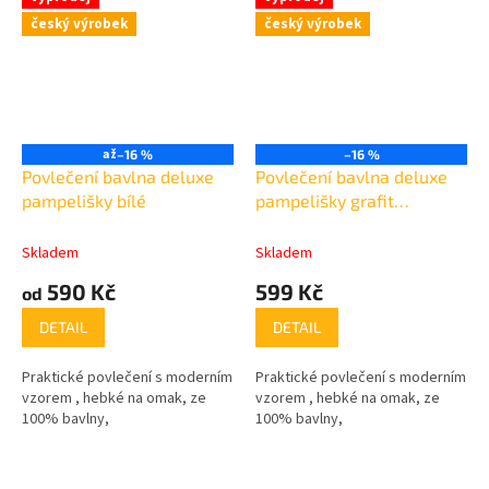
český výrobek
český výrobek
až
–16 %
–16 %
Povlečení bavlna deluxe
Povlečení bavlna deluxe
pampelišky bílé
pampelišky grafit
140x220cm + 70x90cm
Skladem
Skladem
590 Kč
599 Kč
od
DETAIL
DETAIL
Praktické povlečení s moderním
Praktické povlečení s moderním
vzorem , hebké na omak, ze
vzorem , hebké na omak, ze
100% bavlny,
100% bavlny,