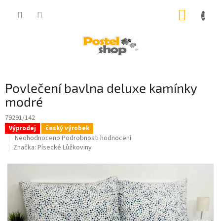
Přejít
NÁKUP
na
obsah
KOŠÍK
Povlečení bavlna deluxe kamínky
modré
79291/142
Výprodej
český výrobek
Průměrné
Neohodnoceno
Podrobnosti hodnocení
hodnocení
Značka:
Písecké Lůžkoviny
produktu
je
0,0
z
5
hvězdiček.