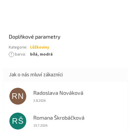
Doplňkové parametry
Kategorie
:
Lůžkoviny
?
barva
:
bílá, modrá
Radoslava Nováková
RN
Hodnocení obchodu je 5 z 5 hvězdiček.
3.8.2026
Romana Škrobáčková
RŠ
Hodnocení obchodu je 5 z 5 hvězdiček.
15.7.2026