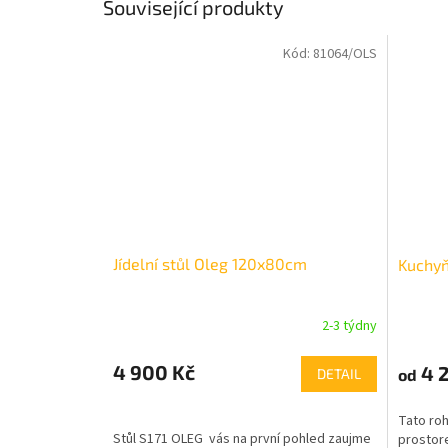
Související produkty
Kód:
81064/OLS
Jídelní stůl Oleg 120x80cm
Kuchyň
2-3 týdny
4 900 Kč
4 2
od
DETAIL
Tato roh
Stůl S171 OLEG vás na první pohled zaujme
prostor