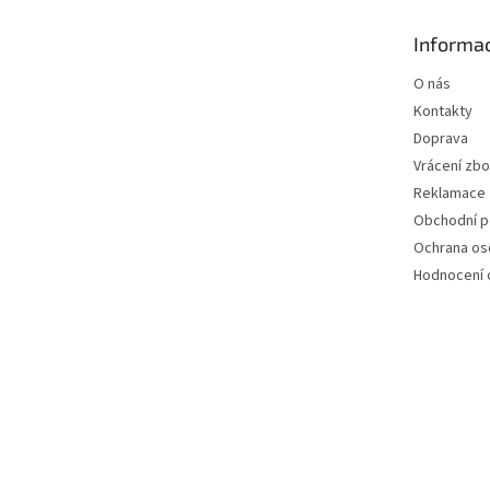
a
t
Informac
í
O nás
Kontakty
Doprava
Vrácení zbo
Reklamace
Obchodní 
Ochrana os
Hodnocení