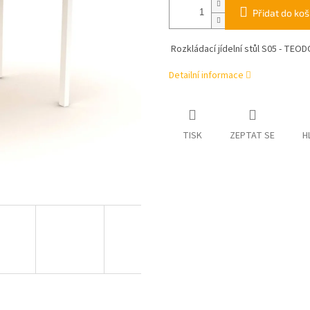
Přidat do koš
Rozkládací jídelní stůl S05 - TE
Detailní informace
TISK
ZEPTAT SE
H