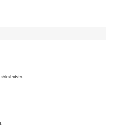
bíral místo.
t.