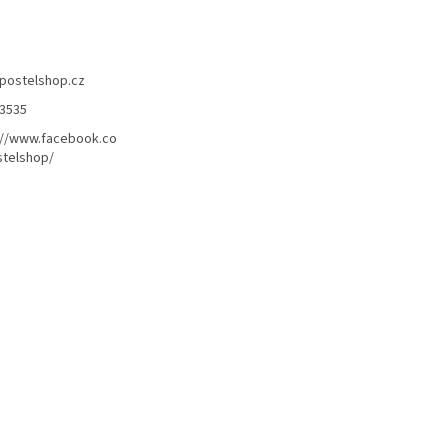
postelshop.cz
3535
://www.facebook.co
telshop/