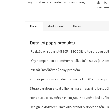
svým čistým a jednoduchým designem,
domácnos
zároveň 
umožňuje
si můžet
levou st
Popis
Hodnocení
Diskuze
Detailní popis produktu
Rozkládací jídelní stůl S05 - TEODOR je tou pravou v
Díky kompaktním rozměrům v základním stavu (112 cm 
Přichází návštěva? Žádný problém!
stůl lze jednoduše rozložit až na délku 162 cm, což po
Stůl je vyroben z kvalitního lamina a masivního bukové
Nohy stolu o rozměru 4x4 cm jsou z pevného bukového
Design je dotvořen 2mm ABS hranou v dřevodezénu, kte