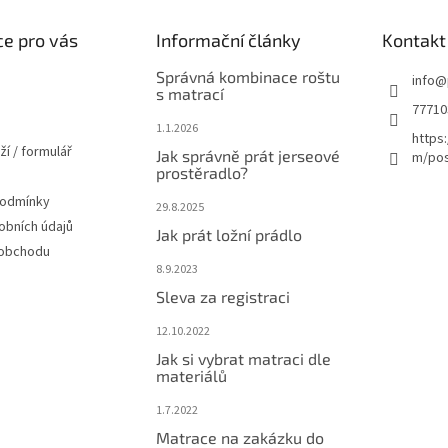
e pro vás
Informační články
Kontakt
Správná kombinace roštu
info
@
s matrací
77710
1.1.2026
https
ží / formulář
Jak správně prát jerseové
m/pos
prostěradlo?
podmínky
29.8.2025
obních údajů
Jak prát ložní prádlo
 obchodu
8.9.2023
Sleva za registraci
12.10.2022
Jak si vybrat matraci dle
materiálů
1.7.2022
Matrace na zakázku do