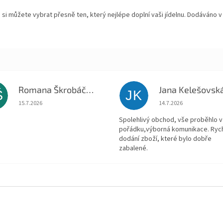
si můžete vybrat přesně ten, který nejlépe doplní vaši jídelnu. Dodáváno 
Romana Škrobáčková
Jana Kelešovsk
Š
JK
Hodnocení obchodu je 5 z 5 hvězdiček.
Hodnocení obchodu je
15.7.2026
14.7.2026
Spolehlivý obchod, vše proběhlo v
pořádku,výborná komunikace. Ryc
dodání zboží, které bylo dobře
zabalené.