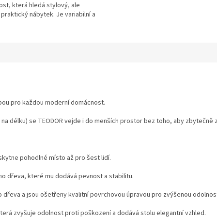
t, která hledá stylový, ale
praktický nábytek. Je variabilní a
 flexibilní uspořádání – delší stranu
e umístit buď na pravou, nebo na
ranu.
olbou pro každou moderní domácnost.
na délku) se TEODOR vejde i do menších prostor bez toho, aby zbytečně za
skytne pohodlné místo až pro šest lidí.
ho dřeva, které mu dodává pevnost a stabilitu.
 dřeva a jsou ošetřeny kvalitní povrchovou úpravou pro zvýšenou odolnos
rá zvyšuje odolnost proti poškození a dodává stolu elegantní vzhled.