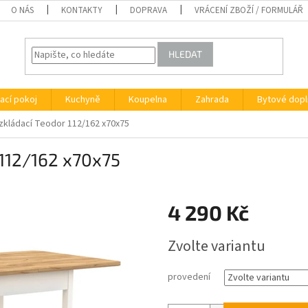
O NÁS
KONTAKTY
DOPRAVA
VRÁCENÍ ZBOŽÍ / FORMULÁŘ
HLEDAT
ací pokoj
Kuchyně
Koupelna
Zahrada
Bytové dopl
rozkládací Teodor 112/162 x70x75
r 112/162 x70x75
4 290 Kč
Měrná
Zvolte variantu
cena:
provedení