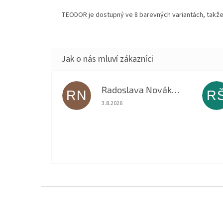
TEODOR je dostupný ve 8 barevných variantách, takže 
Radoslava Nováková
RN
R
Hodnocení obchodu je 5 z 5 hvězdiček.
3.8.2026
Z
á
p