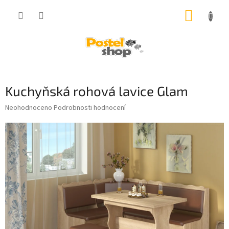
Přejít
NÁKUP
na
obsah
KOŠÍK
Kuchyňská rohová lavice Glam
Průměrné
Neohodnoceno
Podrobnosti hodnocení
hodnocení
produktu
je
0,0
z
5
hvězdiček.