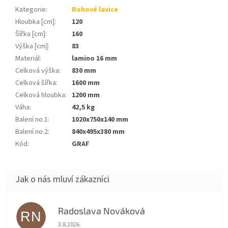
Kategorie
:
Rohové lavice
Hloubka [cm]
:
120
Šířka [cm]
:
160
Výška [cm]
:
83
Materiál
:
lamino 16 mm
Celková výška
:
830 mm
Celková šířka
:
1600 mm
Celková hloubka
:
1200 mm
Váha
:
42,5 kg
Balení no.1
:
1020x750x140 mm
Balení no.2
:
840x495x380 mm
Kód
:
GRAF
Radoslava Nováková
RN
Hodnocení obchodu je 5 z 5 hvězdiček.
3.8.2026