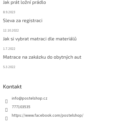
Jak prát ložní prádlo
8.9.2023
Sleva za registraci
12.10.2022
Jak si vybrat matraci dle materiálů
1.7.2022
Matrace na zakázku do obytných aut
5.3.2022
Kontakt
info
@
postelshop.cz
777103535
https://www.facebook.com/postelshop/