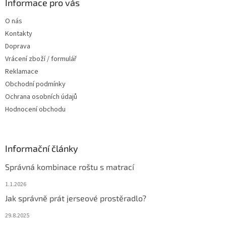
a
Informace pro vás
t
O nás
í
Kontakty
Doprava
Vrácení zboží / formulář
Reklamace
Obchodní podmínky
Ochrana osobních údajů
Hodnocení obchodu
Informační články
Správná kombinace roštu s matrací
1.1.2026
Jak správně prát jerseové prostěradlo?
29.8.2025