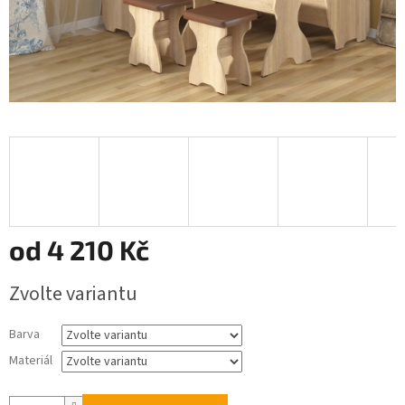
od
4 210 Kč
Měrná
Zvolte variantu
cena:
Barva
Materiál