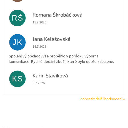
Romana Škrobáčková
RŠ
Hodnocení obchodu je 5 z 5 hvězdiček.
15.7.2026
Jana Kelešovská
JK
Hodnocení obchodu je 5 z 5 hvězdiček.
14.7.2026
Spolehlivý obchod, vše proběhlo v pořádku,výborná
komunikace. Rychlé dodání zboží, které bylo dobře zabalené.
Karin Slavíková
KS
Hodnocení obchodu je 5 z 5 hvězdiček.
8.7.2026
Zobrazit další hodnocení
Z
á
p