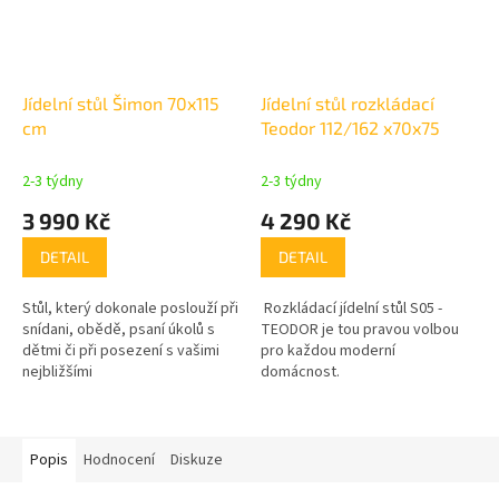
Jídelní stůl Šimon 70x115
Jídelní stůl rozkládací
cm
Teodor 112/162 x70x75
2-3 týdny
2-3 týdny
3 990 Kč
4 290 Kč
DETAIL
DETAIL
Stůl, který dokonale poslouží při
Rozkládací jídelní stůl S05 -
snídani, obědě, psaní úkolů s
TEODOR je tou pravou volbou
dětmi či při posezení s vašimi
pro každou moderní
nejbližšími
domácnost.
Popis
Hodnocení
Diskuze