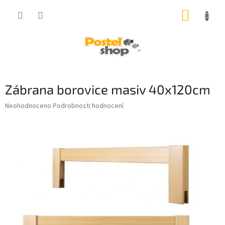
Přejít
NÁKUP
na
obsah
KOŠÍK
Zábrana borovice masiv 40x120cm
Průměrné
Neohodnoceno
Podrobnosti hodnocení
hodnocení
produktu
je
0,0
z
5
hvězdiček.