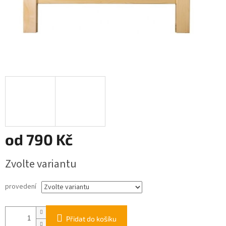
od
790 Kč
Měrná
Zvolte variantu
cena:
provedení
Přidat do košíku