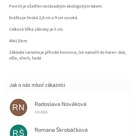
Povrch je ošetřen nezávadným ekologickým lakem.
Drážka je široká 2,6 cm a 9 cm vysoká.
Celková šířka zábrany je 5 cm.
40x120cm
Základní varianta je přírodní borovice, lze namořit do barev: dub,
olše, ořech, šedá
Radoslava Nováková
RN
Hodnocení obchodu je 5 z 5 hvězdiček.
3.8.2026
Romana Škrobáčková
RŠ