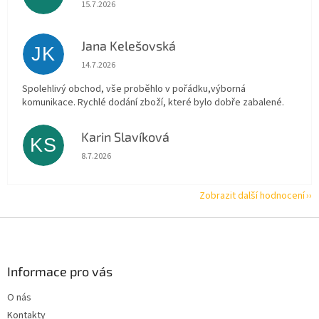
Hodnocení obchodu je 5 z 5 hvězdiček.
15.7.2026
Jana Kelešovská
JK
Hodnocení obchodu je 5 z 5 hvězdiček.
14.7.2026
Spolehlivý obchod, vše proběhlo v pořádku,výborná
komunikace. Rychlé dodání zboží, které bylo dobře zabalené.
Karin Slavíková
KS
Hodnocení obchodu je 5 z 5 hvězdiček.
8.7.2026
Zobrazit další hodnocení
Z
á
p
a
Informace pro vás
t
O nás
í
Kontakty