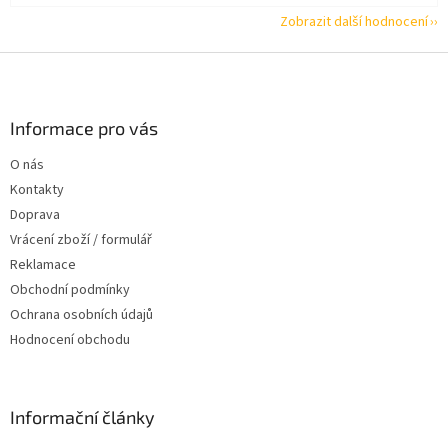
Zobrazit další hodnocení
Z
á
p
a
Informace pro vás
t
O nás
í
Kontakty
Doprava
Vrácení zboží / formulář
Reklamace
Obchodní podmínky
Ochrana osobních údajů
Hodnocení obchodu
Informační články