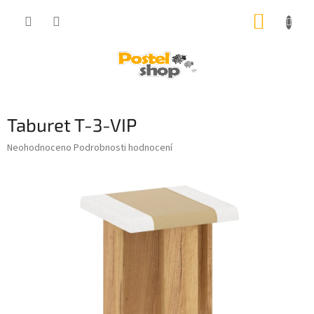
Přejít
NÁKUP
na
obsah
KOŠÍK
Taburet T-3-VIP
Průměrné
Neohodnoceno
Podrobnosti hodnocení
hodnocení
produktu
je
0,0
z
5
hvězdiček.