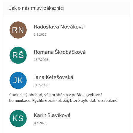
Radoslava Nováková
RN
Hodnocení obchodu je 5 z 5 hvězdiček.
3.8.2026
Romana Škrobáčková
RŠ
Hodnocení obchodu je 5 z 5 hvězdiček.
15.7.2026
Jana Kelešovská
JK
Hodnocení obchodu je 5 z 5 hvězdiček.
14.7.2026
Spolehlivý obchod, vše proběhlo v pořádku,výborná
komunikace. Rychlé dodání zboží, které bylo dobře zabalené.
Karin Slavíková
KS
Hodnocení obchodu je 5 z 5 hvězdiček.
8.7.2026