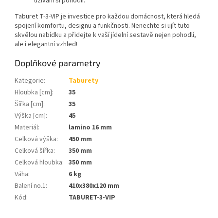
užívání si pohodlí.
Taburet T-3-VIP je investice pro každou domácnost, která hledá
spojení komfortu, designu a funkčnosti. Nenechte si ujít tuto
skvělou nabídku a přidejte k vaší jídelní sestavě nejen pohodlí,
ale i elegantní vzhled!
Doplňkové parametry
Kategorie
:
Taburety
Hloubka [cm]
:
35
Šířka [cm]
:
35
Výška [cm]
:
45
Materiál
:
lamino 16 mm
Celková výška
:
450 mm
Celková šířka
:
350 mm
Celková hloubka
:
350 mm
Váha
:
6 kg
Balení no.1
:
410x380x120 mm
Kód
:
TABURET-3-VIP