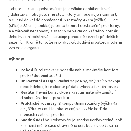
Taburet T-3-VIP s polstrováním je ideálním doplňkem k vaší
jídelní lavici nebo jídelnímu stolu, který přinese nejen komfort,
ale i styl do každé domácnosti. S rozměry 45 cm (výška), 35 cm
(šířka) a 35 cm (hloubka) je tento taburet dostatečně prostorný,
ale zároveň nenápadný a snadno se vejde do každého interiéru.
Jeho kvalitní polstrování zaručuje pohodlné sezení i při delších
sezeních. Kromě toho, že je praktický, dodává prostoru moderní
vzhled a eleganci.
Výhody:
Pohodlí:
Polstrované sedadlo nabízí maximální komfort
pro každodenní použití.
Univerzální design:
Ideální do jídelny, obývacího pokoje
nebo kdekoli, kde chcete přidat stylový a funkční prvek.
Kvalita:
Pevná konstrukce a kvalitní materiály zajišťují
dlouhou životnost produktu.
Praktické rozměry:
S kompaktními rozměry (výška 45
cm, šířka 35 cm, hloubka 35 cm) se skvěle hodí do
menších i větších prostor.
Snadná údržba:
Polstrování je snadno udržovatelné, což
znamená méně času stráveného údržbou a více času na