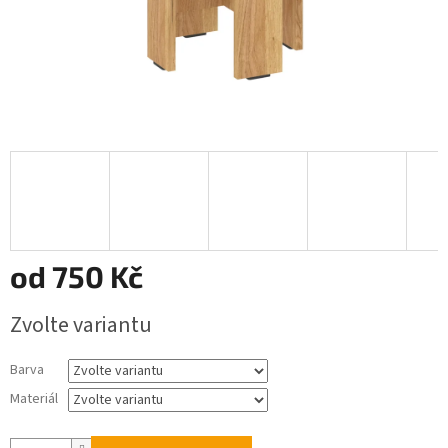
od
750 Kč
Měrná
Zvolte variantu
cena:
Barva
Materiál