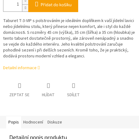
Přidat do košíku
Taburet T-3-VIP s polstrováním je ideálním doplňkem k vaší jídelní lavici
nebo jídelnímu stolu, který přinese nejen komfort, ale i styl do každé
domácnosti. S rozměry 45 cm (výška), 35 cm (šířka) a 35 cm (hloubka) je
tento taburet dostatečně prostorný, ale zároveň nenápadný a snadno
se vejde do každého interiéru. Jeho kvalitní polstrování zaručuje
pohodlné sezení i při delších sezeních. Kromě toho, že je praktický,
dodává prostoru moderní vzhled a eleganci.
Detailní informace
ZEPTAT SE
HLÍDAT
SDÍLET
Popis
Hodnocení
Diskuze
Detailní popis produktu