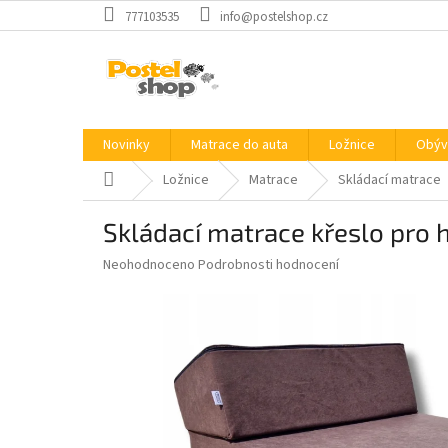
Přejít
777103535
info@postelshop.cz
na
obsah
Novinky
Matrace do auta
Ložnice
Obýv
Domů
Ložnice
Matrace
Skládací matrace
Skládací matrace křeslo pro 
Průměrné
Neohodnoceno
Podrobnosti hodnocení
hodnocení
produktu
je
0,0
z
5
hvězdiček.