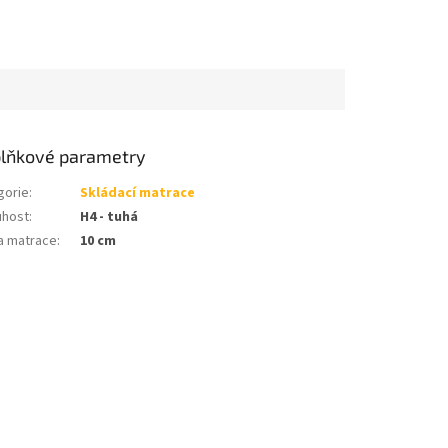
lňkové parametry
gorie
:
Skládací matrace
uhost
:
H4 - tuhá
a matrace
:
10 cm