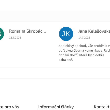
Romana Škrobáčková
Jana Kelešovsk
Š
JK
Hodnocení obchodu je 5 z 5 hvězdiček.
Hodnocení obchodu je
15.7.2026
14.7.2026
Spolehlivý obchod, vše proběhlo v
pořádku,výborná komunikace. Ryc
dodání zboží, které bylo dobře
zabalené.
e pro vás
Informační články
Kontakt