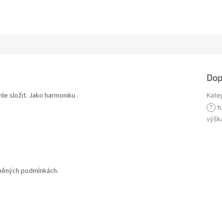
Dop
hle složit. Jako harmoniku .
Kate
?
t
výšk
tísněných podmínkách.