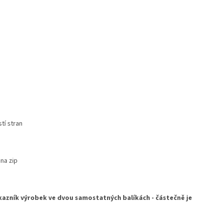
tí stran
 na zip
kazník výrobek ve dvou samostatných balíkách -
částečně je