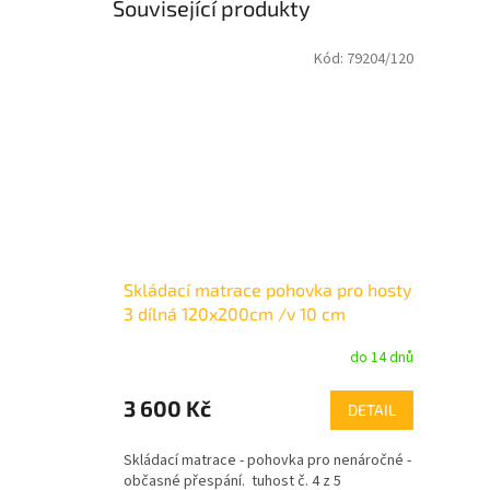
Související produkty
Kód:
79204/120
Skládací matrace pohovka pro hosty
3 dílná 120x200cm /v 10 cm
do 14 dnů
3 600 Kč
DETAIL
Skládací matrace - pohovka pro nenáročné -
občasné přespání. tuhost č. 4 z 5