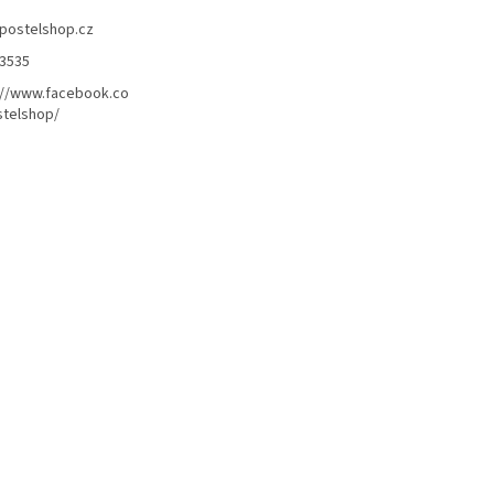
postelshop.cz
3535
://www.facebook.co
telshop/