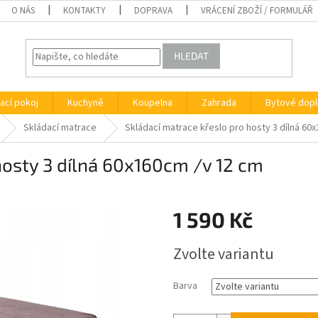
O NÁS
KONTAKTY
DOPRAVA
VRÁCENÍ ZBOŽÍ / FORMULÁŘ
HLEDAT
ací pokoj
Kuchyně
Koupelna
Zahrada
Bytové dopl
Skládací matrace
Skládací matrace křeslo pro hosty 3 dílná 60
hosty 3 dílná 60x160cm /v 12 cm
1 590 Kč
Měrná
Zvolte variantu
cena:
Barva