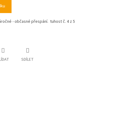
íku
áročné - občasné přespání. tuhost č. 4 z 5
LÍDAT
SDÍLET