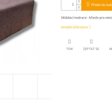
Přidat do koš
Skládací matrace - křeslo pro nen
Detailní informace
TISK
ZEPTAT SE
H