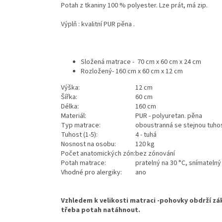
Potah z tkaniny 100 % polyester. Lze prát, má zip.
Výplň : kvalitní PUR pěna .
Složená matrace -
70 cm x 60 cm x 24 cm
Rozložený- 160 cm x 60 cm x 12 cm
Výška:
12 cm
Šířka:
60 cm
Délka:
160 cm
Materiál:
PUR - polyuretan. pěna
Typ matrace:
oboustranná se stejnou tuhos
Tuhost (1-5):
4 - tuhá
Nosnost na osobu:
120 kg
Počet anatomických zón:
bez zónování
Potah matrace:
pratelný na 30 °C, snímatelný
Vhodné pro alergiky:
ano
Vzhledem k velikosti matraci -pohovky obdrží zá
třeba potah natáhnout.