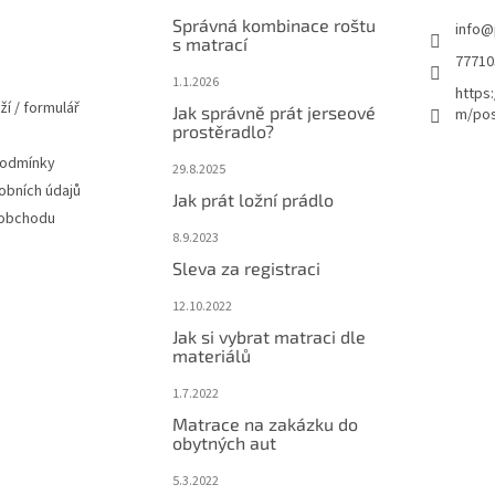
Správná kombinace roštu
info
@
s matrací
77710
1.1.2026
https
ží / formulář
Jak správně prát jerseové
m/pos
prostěradlo?
podmínky
29.8.2025
obních údajů
Jak prát ložní prádlo
 obchodu
8.9.2023
Sleva za registraci
12.10.2022
Jak si vybrat matraci dle
materiálů
1.7.2022
Matrace na zakázku do
obytných aut
5.3.2022