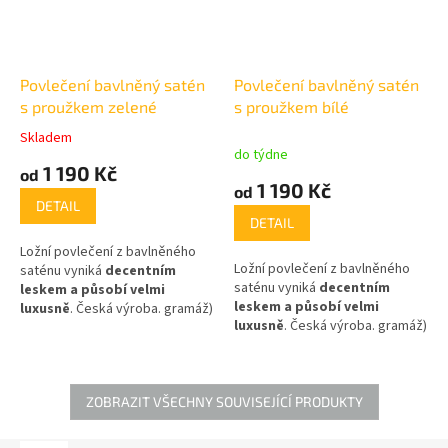
Povlečení bavlněný satén
Povlečení bavlněný satén
s proužkem zelené
s proužkem bílé
Skladem
Průměrné
do týdne
hodnocení
1 190 Kč
od
produktu
1 190 Kč
od
je
DETAIL
5,0
DETAIL
z
Ložní povlečení z bavlněného
5
Ložní povlečení z bavlněného
saténu vyniká
decentním
hvězdiček.
saténu vyniká
decentním
leskem a působí velmi
leskem a působí velmi
luxusně
. Česká výroba.
gramáž)
2
luxusně
. Česká výroba.
gramáž)
je 145g/m
.
2
je 145g/m
.
ZOBRAZIT VŠECHNY SOUVISEJÍCÍ PRODUKTY