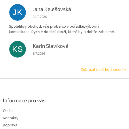
Jana Kelešovská
JK
Hodnocení obchodu je 5 z 5 hvězdiček.
14.7.2026
Spolehlivý obchod, vše proběhlo v pořádku,výborná
komunikace. Rychlé dodání zboží, které bylo dobře zabalené.
Karin Slavíková
KS
Hodnocení obchodu je 5 z 5 hvězdiček.
8.7.2026
Zobrazit další hodnocení
Z
á
p
a
Informace pro vás
t
O nás
í
Kontakty
Doprava