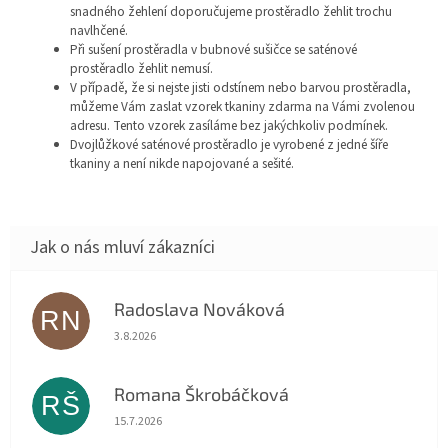
snadného žehlení doporučujeme prostěradlo žehlit trochu
navlhčené.
Při sušení prostěradla v bubnové sušičce se saténové
prostěradlo žehlit nemusí.
V případě, že si nejste jisti odstínem nebo barvou prostěradla,
můžeme Vám zaslat vzorek tkaniny zdarma na Vámi zvolenou
adresu. Tento vzorek zasíláme bez jakýchkoliv podmínek.
Dvojlůžkové saténové prostěradlo je vyrobené z jedné šíře
tkaniny a není nikde napojované a sešité.
Radoslava Nováková
RN
Hodnocení obchodu je 5 z 5 hvězdiček.
3.8.2026
Romana Škrobáčková
RŠ
Hodnocení obchodu je 5 z 5 hvězdiček.
15.7.2026