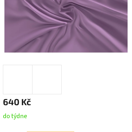
640 Kč
Měrná
do týdne
cena: