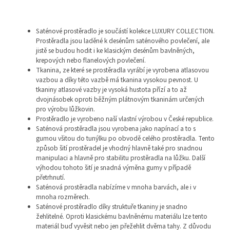
Saténové prostěradlo je součástí kolekce LUXURY COLLECTION.
Prostěradla jsou laděné k desénům saténového povlečení, ale
jistě se budou hodit i ke klasickým desénům bavlněných,
krepových nebo flanelových povlečení.
Tkanina, ze které se prostěradla vyrábí je vyrobena atlasovou
vazbou a díky této vazbě má tkanina vysokou pevnost. U
tkaniny atlasové vazby je vysoká hustota přízí a to až
dvojnásobek oproti běžným plátnovým tkaninám určených
pro výrobu lůžkovin.
Prostěradlo je vyrobeno naší vlastní výrobou v České republice.
Saténová prostěradla jsou vyrobena jako napínací a to s
gumou všitou do tunýlku po obvodě celého prostěradla. Tento
způsob šití prostěradel je vhodný hlavně také pro snadnou
manipulaci a hlavně pro stabilitu prostěradla na lůžku. Další
výhodou tohoto šití je snadná výměna gumy v případě
přetrhnutí.
Saténová prostěradla nabízíme v mnoha barvách, ale i v
mnoha rozměrech.
Saténové prostěradlo díky struktuře tkaniny je snadno
žehlitelné. Oproti klasickému bavlněnému materiálu lze tento
materiál buď vyvěsit nebo jen přežehlit dvěma tahy. Z důvodu