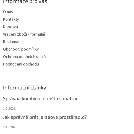
a
Informace pro vás
t
O nás
í
Kontakty
Doprava
Vrácení zboží / formulář
Reklamace
Obchodní podmínky
Ochrana osobních údajů
Hodnocení obchodu
Informační články
Správná kombinace roštu s matrací
1.1.2026
Jak správně prát jerseové prostěradlo?
29.8.2025