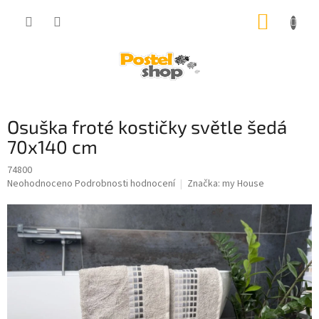
Přejít
NÁKUP
na
obsah
KOŠÍK
Osuška froté kostičky světle šedá
70x140 cm
74800
Průměrné
Neohodnoceno
Podrobnosti hodnocení
Značka:
my House
hodnocení
produktu
je
0,0
z
5
hvězdiček.