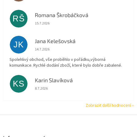
Romana Škrobáčková
RŠ
Hodnocení obchodu je 5 z 5 hvězdiček.
15.7.2026
Jana Kelešovská
JK
Hodnocení obchodu je 5 z 5 hvězdiček.
14.7.2026
Spolehlivý obchod, vše proběhlo v pořádku,výborná
komunikace. Rychlé dodání zboží, které bylo dobře zabalené.
Karin Slavíková
KS
Hodnocení obchodu je 5 z 5 hvězdiček.
8.7.2026
Zobrazit další hodnocení
Z
á
p