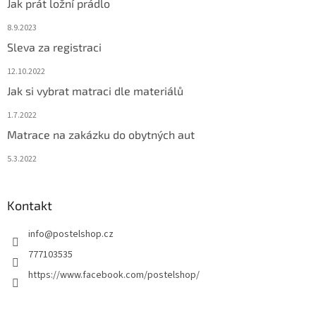
Jak prát ložní prádlo
8.9.2023
Sleva za registraci
12.10.2022
Jak si vybrat matraci dle materiálů
1.7.2022
Matrace na zakázku do obytných aut
5.3.2022
Kontakt
info
@
postelshop.cz
777103535
https://www.facebook.com/postelshop/