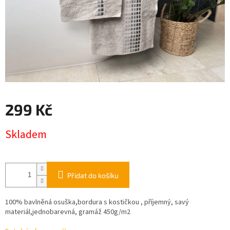
299 Kč
Měrná
Skladem
cena:
Přidat do košíku
100% bavlněná osuška,bordura s kostičkou , příjemný, savý
materiál,jednobarevná,
gramáž 450g/m2