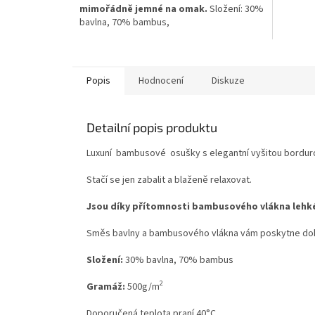
mimořádně jemné na omak.
Složení: 30%
bavlna, 70% bambus,
2
vysoká Gramáž: 500g/m
Popis
Hodnocení
Diskuze
Detailní popis produktu
Luxuní bambusové osušky s elegantní vyšitou bordur
Stačí se jen zabalit a blaženě relaxovat.
Jsou díky přítomnosti bambusového vlákna lehk
Směs bavlny a bambusového vlákna vám poskytne dok
Složení:
30% bavlna, 70% bambus
2
Gramáž:
500g/m
Doporučená teplota praní 40°C.