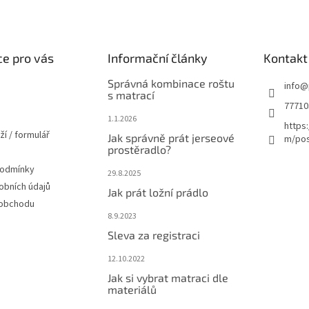
e pro vás
Informační články
Kontakt
Správná kombinace roštu
info
@
s matrací
77710
1.1.2026
https
ží / formulář
Jak správně prát jerseové
m/pos
prostěradlo?
podmínky
29.8.2025
obních údajů
Jak prát ložní prádlo
 obchodu
8.9.2023
Sleva za registraci
12.10.2022
Jak si vybrat matraci dle
materiálů