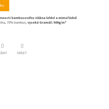
íku
tomnosti bambusového vlákna lehké a mimořádně
2
avlna, 70% bambus,
vysoká Gramáž: 500g/m
LÍDAT
SDÍLET