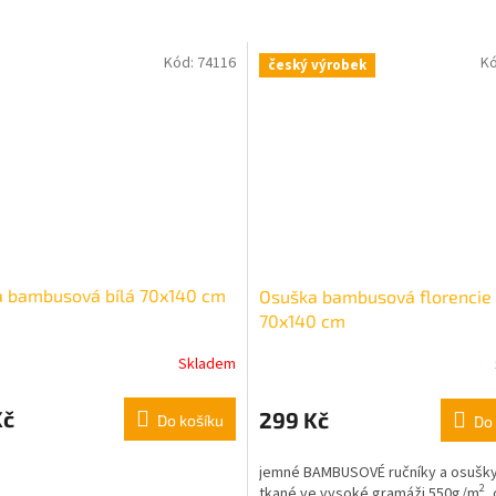
Kód:
74116
K
český výrobek
 bambusová bílá 70x140 cm
Osuška bambusová florencie
70x140 cm
Skladem
Kč
299 Kč
Do košíku
Do 
jemné BAMBUSOVÉ ručníky a osušky
2
tkané ve vysoké gramáži 550g/m
,