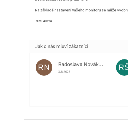
Na základě nastavení Vašeho monitoru se může vyobraz
70x140cm
Radoslava Nováková
RN
R
Hodnocení obchodu je 5 z 5 hvězdiček.
3.8.2026
Z