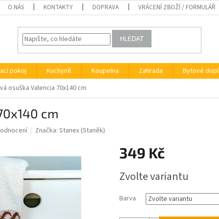
O NÁS
KONTAKTY
DOPRAVA
VRÁCENÍ ZBOŽÍ / FORMULÁŘ
HLEDAT
ací pokoj
Kuchyně
Koupelna
Zahrada
Bytové dopl
á osuška Valencia 70x140 cm
 70x140 cm
hodnocení
Značka:
Stanex (Staněk)
349 Kč
Měrná
Zvolte variantu
cena:
Barva