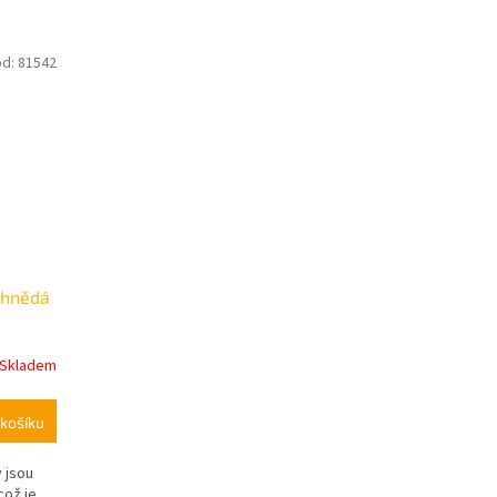
ód:
81542
 hnědá
Skladem
košíku
 jsou
 což je