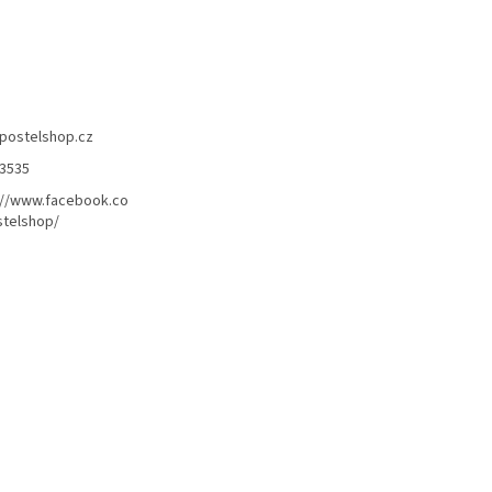
postelshop.cz
3535
://www.facebook.co
telshop/