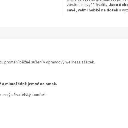
zárukou nejvyšší kvality.
Jsou dok
savé, velmi hebké na dotek
a vyz
se dlouhou životností.
Složení:
30%
70% bambus
ou
promění běžné sušení v opravdový wellness zážitek
.
é a mimořádně jemné na omak.
onalý uživatelský komfort.