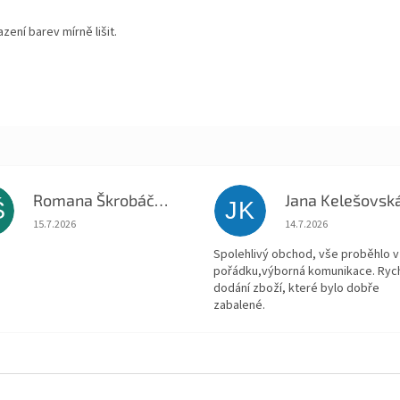
ení barev mírně lišit.
Romana Škrobáčková
Jana Kelešovsk
Š
JK
Hodnocení obchodu je 5 z 5 hvězdiček.
Hodnocení obchodu je
15.7.2026
14.7.2026
Spolehlivý obchod, vše proběhlo v
pořádku,výborná komunikace. Ryc
dodání zboží, které bylo dobře
zabalené.