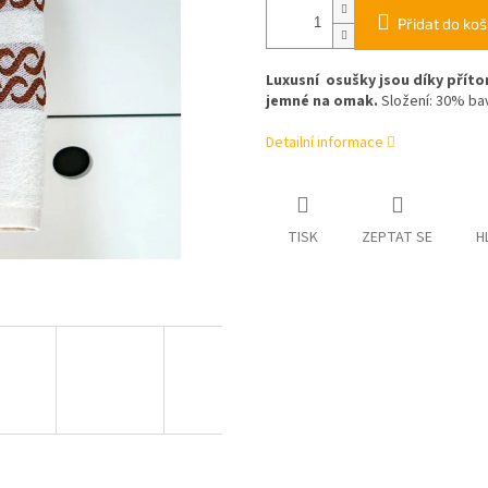
Přidat do koš
Luxusní osušky jsou díky pří
jemné na omak.
Složení: 30% b
Detailní informace
TISK
ZEPTAT SE
H