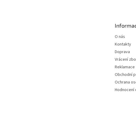
á
p
a
t
Informac
í
O nás
Kontakty
Doprava
Vrácení zbo
Reklamace
Obchodní 
Ochrana os
Hodnocení