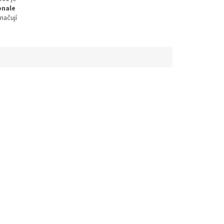
onale
načují
 bavlna,