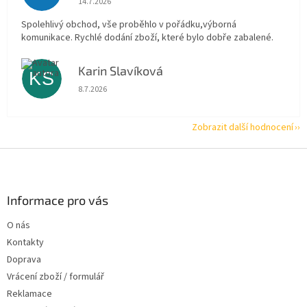
14.7.2026
Spolehlivý obchod, vše proběhlo v pořádku,výborná
komunikace. Rychlé dodání zboží, které bylo dobře zabalené.
Karin Slavíková
KS
Hodnocení obchodu je 5 z 5 hvězdiček.
8.7.2026
Zobrazit další hodnocení
Z
á
p
a
Informace pro vás
t
O nás
í
Kontakty
Doprava
Vrácení zboží / formulář
Reklamace