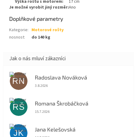
Výška roštu s motorem:
17 cm
Je možné vyrobit jiný rozměr:
Ano
Doplňkové parametry
Kategorie
:
Motorové rošty
nosnost
:
do 140 kg
Radoslava Nováková
RN
Hodnocení obchodu je 5 z 5 hvězdiček.
3.8.2026
Romana Škrobáčková
RŠ
Hodnocení obchodu je 5 z 5 hvězdiček.
15.7.2026
Jana Kelešovská
JK
Hodnocení obchodu je 5 z 5 hvězdiček.