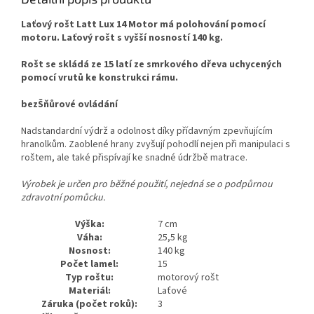
Laťový rošt Latt Lux 14 Motor má polohování pomocí
motoru. Laťový rošt s vyšší nosností 140 kg.
Rošt se skládá ze 15 latí ze smrkového dřeva uchycených
pomocí vrutů ke konstrukci rámu.
bezŠňůrové ovládání
Nadstandardní výdrž a odolnost díky přídavným zpevňujícím
hranolkům. Zaoblené hrany zvyšují pohodlí nejen při manipulaci s
roštem, ale také přispívají ke snadné údržbě matrace.
Výrobek je určen pro běžné použití, nejedná se o podpůrnou
zdravotní pomůcku.
Výška:
7 cm
Váha:
25,5 kg
Nosnost:
140 kg
Počet lamel:
15
Typ roštu:
motorový rošt
Materiál:
Laťové
Záruka (počet roků):
3