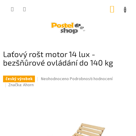
Přejít
NÁKUP
na
obsah
KOŠÍK
Laťový rošt motor 14 lux -
bezšňůrové ovládání do 140 kg
Průměrné
Neohodnoceno
Podrobnosti hodnocení
český výrobek
hodnocení
Značka:
Ahorn
produktu
je
0,0
z
5
hvězdiček.