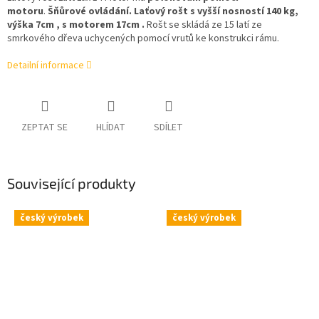
motoru
.
Šňůrové ovládání. Laťový rošt s vyšší nosností 140 kg,
výška 7cm , s motorem 17cm .
Rošt se skládá ze 15 latí ze
smrkového dřeva uchycených pomocí vrutů ke konstrukci rámu.
Detailní informace
ZEPTAT SE
HLÍDAT
SDÍLET
Související produkty
český výrobek
český výrobek