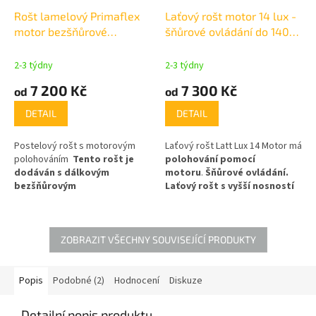
Rošt lamelový Primaflex
Laťový rošt motor 14 lux -
motor bezšňůrové
šňůrové ovládání do 140
ovládání
kg
2-3 týdny
2-3 týdny
7 200 Kč
7 300 Kč
od
od
DETAIL
DETAIL
Postelový rošt s motorovým
Laťový rošt Latt Lux 14 Motor má
polohováním
Tento rošt je
polohování pomocí
dodáván s dálkovým
motoru
.
Šňůrové ovládání.
bezšňůrovým
Laťový rošt s vyšší nosností
ovládáním.
Nosnost do 120 kg
140 kg, výška 7cm , s
,výška 5cm (18cm)
motorem 17cm .
Rošt se
skládá ze 15 latí ze smrkového
dřeva uchycených pomocí vrutů
ZOBRAZIT VŠECHNY SOUVISEJÍCÍ PRODUKTY
ke konstrukci
rámu.
Nadstandardní výdrž a
odolnost díky přídavným
Popis
Podobné (2)
Hodnocení
Diskuze
zpevňujícím hranolkům
.
Detailní popis produktu