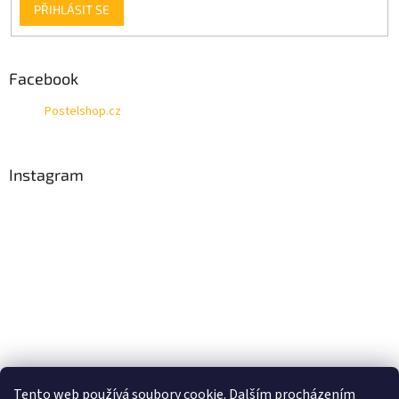
PŘIHLÁSIT SE
Facebook
Postelshop.cz
Instagram
Tento web používá soubory cookie. Dalším procházením