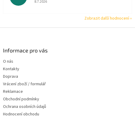
8.7.2026
Zobrazit další hodnocení
Z
á
p
a
Informace pro vás
t
O nás
í
Kontakty
Doprava
Vrácení zboží / formulář
Reklamace
Obchodní podmínky
Ochrana osobních údajů
Hodnocení obchodu