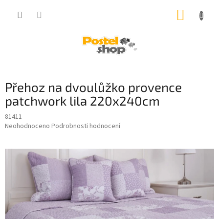
Přejít
NÁKUP
na
obsah
KOŠÍK
Přehoz na dvoulůžko provence
patchwork lila 220x240cm
81411
Průměrné
Neohodnoceno
Podrobnosti hodnocení
hodnocení
produktu
je
0,0
z
5
hvězdiček.