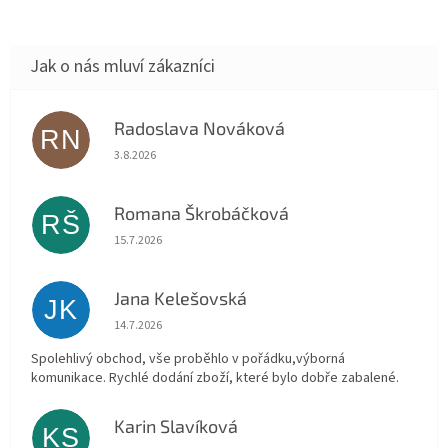
Radoslava Nováková
RN
Hodnocení obchodu je 5 z 5 hvězdiček.
3.8.2026
Romana Škrobáčková
RŠ
Hodnocení obchodu je 5 z 5 hvězdiček.
15.7.2026
Jana Kelešovská
JK
Hodnocení obchodu je 5 z 5 hvězdiček.
14.7.2026
Spolehlivý obchod, vše proběhlo v pořádku,výborná
komunikace. Rychlé dodání zboží, které bylo dobře zabalené.
Karin Slavíková
KS
Hodnocení obchodu je 5 z 5 hvězdiček.