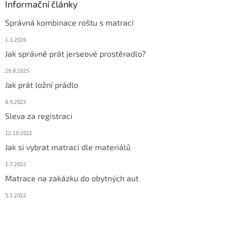
Informační články
Správná kombinace roštu s matrací
1.1.2026
Jak správně prát jerseové prostěradlo?
29.8.2025
Jak prát ložní prádlo
8.9.2023
Sleva za registraci
12.10.2022
Jak si vybrat matraci dle materiálů
1.7.2022
Matrace na zakázku do obytných aut
5.3.2022