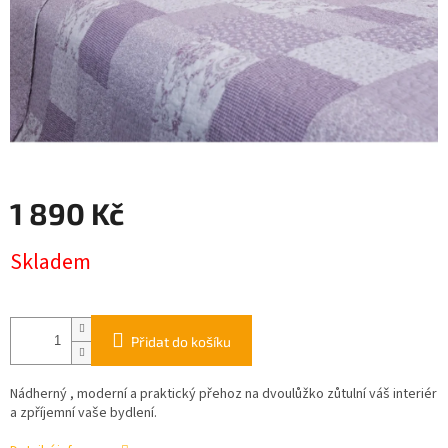
1 890 Kč
Měrná
Skladem
cena:
Přidat do košíku
Nádherný , moderní a praktický přehoz na dvoulůžko zůtulní váš interiér
a zpříjemní vaše bydlení.