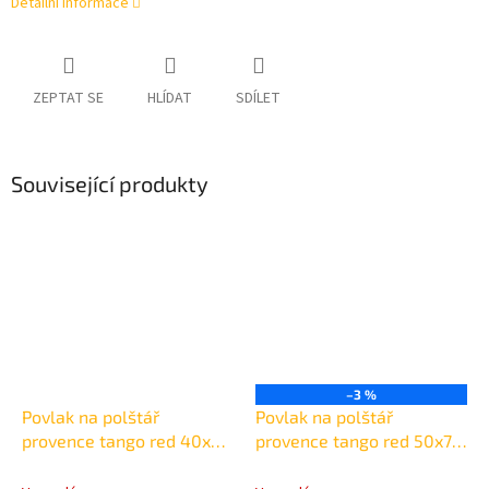
Detailní informace
ZEPTAT SE
HLÍDAT
SDÍLET
Související produkty
–3 %
Povlak na polštář
Povlak na polštář
provence tango red 40x40
provence tango red 50x70
cm
cm