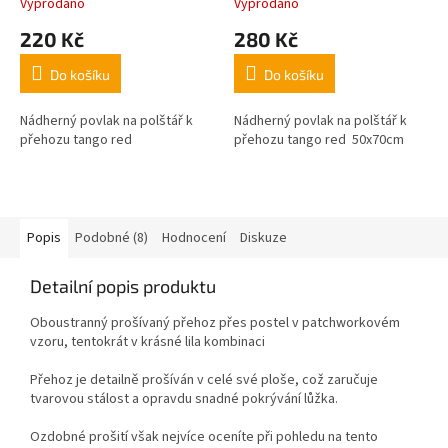
Vyprodáno
Vyprodáno
220 Kč
280 Kč
Do košíku
Do košíku
Nádherný povlak na polštář k
Nádherný povlak na polštář k
přehozu tango red
přehozu tango red 50x70cm
Popis
Podobné (8)
Hodnocení
Diskuze
Detailní popis produktu
Oboustranný prošívaný přehoz přes postel v patchworkovém
vzoru, tentokrát v krásné lila kombinaci
Přehoz je detailně prošíván v celé své ploše, což zaručuje
tvarovou stálost a opravdu snadné pokrývání lůžka.
Ozdobné prošití však nejvíce oceníte při pohledu na tento