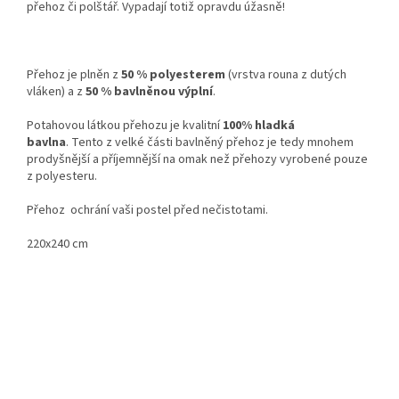
přehoz či polštář. Vypadají totiž opravdu úžasně!
Přehoz je plněn z
50 % polyesterem
(vrstva rouna z dutých
vláken) a z
50 % bavlněnou výplní
.
Potahovou látkou přehozu je kvalitní
100% hladká
bavlna
. Tento z velké části bavlněný přehoz je tedy mnohem
prodyšnější a příjemnější na omak než přehozy vyrobené pouze
z polyesteru.
Přehoz ochrání vaši postel před nečistotami.
220x240 cm