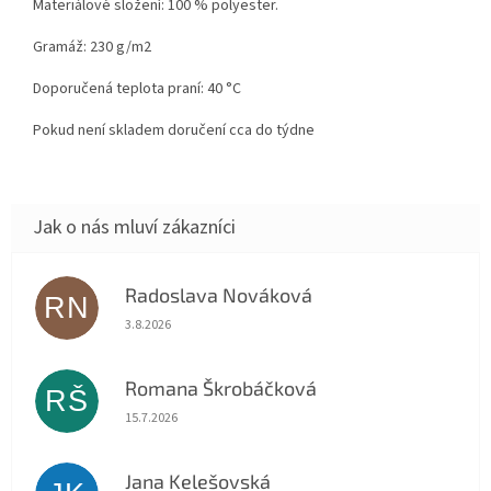
Materiálové složení: 100 % polyester.
Gramáž: 230 g/m2
Doporučená teplota praní: 40 °C
Pokud není skladem doručení cca do týdne
Radoslava Nováková
RN
Hodnocení obchodu je 5 z 5 hvězdiček.
3.8.2026
Romana Škrobáčková
RŠ
Hodnocení obchodu je 5 z 5 hvězdiček.
15.7.2026
Jana Kelešovská