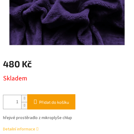
480 Kč
Měrná
Skladem
cena:
Přidat do košíku
hřejivé prostěradlo z mikroplyše chlup
Detailní informace