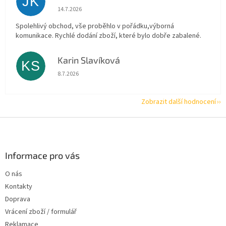
JK
Hodnocení obchodu je 5 z 5 hvězdiček.
14.7.2026
Spolehlivý obchod, vše proběhlo v pořádku,výborná
komunikace. Rychlé dodání zboží, které bylo dobře zabalené.
Karin Slavíková
KS
Hodnocení obchodu je 5 z 5 hvězdiček.
8.7.2026
Zobrazit další hodnocení
Z
á
p
a
Informace pro vás
t
O nás
í
Kontakty
Doprava
Vrácení zboží / formulář
Reklamace