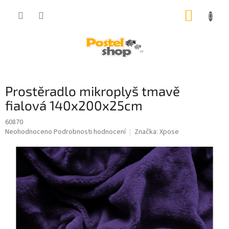
Přejít
NÁKUP
na
obsah
KOŠÍK
Prostěradlo mikroplyš tmavě
fialová 140x200x25cm
60870
Průměrné
Neohodnoceno
Podrobnosti hodnocení
Značka:
Xpose
hodnocení
produktu
je
0,0
z
5
hvězdiček.