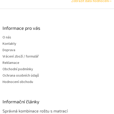
Zobrazit další hodnocení
Z
á
p
a
Informace pro vás
t
O nás
í
Kontakty
Doprava
Vrácení zboží / formulář
Reklamace
Obchodní podmínky
Ochrana osobních údajů
Hodnocení obchodu
Informační články
Správná kombinace roštu s matrací