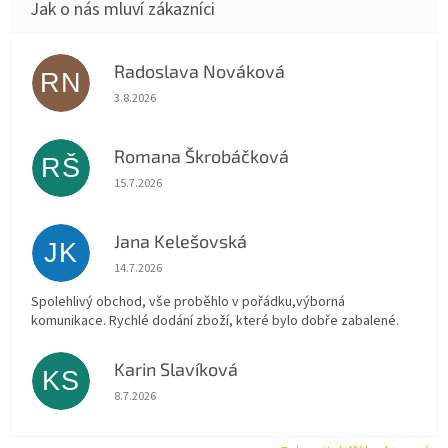
Radoslava Nováková
RN
Hodnocení obchodu je 5 z 5 hvězdiček.
3.8.2026
Romana Škrobáčková
RŠ
Hodnocení obchodu je 5 z 5 hvězdiček.
15.7.2026
Jana Kelešovská
JK
Hodnocení obchodu je 5 z 5 hvězdiček.
14.7.2026
Spolehlivý obchod, vše proběhlo v pořádku,výborná
komunikace. Rychlé dodání zboží, které bylo dobře zabalené.
Karin Slavíková
KS
Hodnocení obchodu je 5 z 5 hvězdiček.
8.7.2026