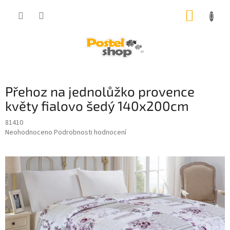
Přejít
NÁKUP
na
obsah
KOŠÍK
Přehoz na jednolůžko provence
květy fialovo šedý 140x200cm
81410
Průměrné
Neohodnoceno
Podrobnosti hodnocení
hodnocení
produktu
je
0,0
z
5
hvězdiček.