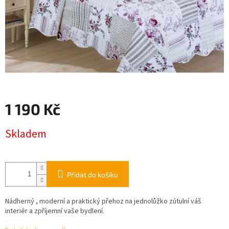
1 190 Kč
Měrná
Skladem
cena:
Přidat do košíku
Nádherný , moderní a praktický přehoz na jednolůžko zútulní váš
interiér a zpříjemní vaše bydlení.