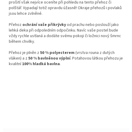
prošití však nejvíce oceníte při pohledu na tento přehoz či
polštář. Vypadají totiž opravdu úžasně! Okraje přehozů i povlaků
jsou lehce zvlněné.
Přehoz
ochrání vaše přikrývky
od prachu nebo poslouží jako
lehká deka při odpoledním odpočinku. Navíc vaše postel bude
vždy rychle ustlaná a dodáte svému pokoji či ložnici nový šmrnc
během chvilky.
Přehoz je plněn z
50 % polyesterem
(vrstva rouna z dutých
vláken) a z
50 % bavlněnou výplní
. Potahovou látkou přehozu je
kvalitní
100% hladká bavlna
.