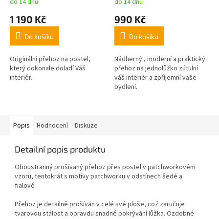
do 14 dnů
do 14 dnů
1 190 Kč
990 Kč
Do košíku
Do košíku
Originální přehoz na postel,
Nádherný , moderní a praktický
který dokonale doladí Váš
přehoz na jednolůžko zútulní
interiér.
váš interiér a zpříjemní vaše
bydlení.
Popis
Hodnocení
Diskuze
Detailní popis produktu
Oboustranný prošívaný přehoz přes postel v patchworkovém
vzoru, tentokrát s motivy patchworku v odstínech šedé a
fialové
Přehoz je detailně prošíván v celé své ploše, což zaručuje
tvarovou stálost a opravdu snadné pokrývání lůžka. Ozdobné