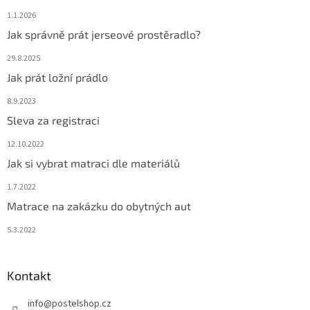
1.1.2026
Jak správně prát jerseové prostěradlo?
29.8.2025
Jak prát ložní prádlo
8.9.2023
Sleva za registraci
12.10.2022
Jak si vybrat matraci dle materiálů
1.7.2022
Matrace na zakázku do obytných aut
5.3.2022
Kontakt
info
@
postelshop.cz