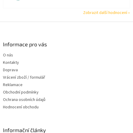
Zobrazit další hodnocení
Z
á
p
a
Informace pro vás
t
O nás
í
Kontakty
Doprava
Vrácení zboží / formulář
Reklamace
Obchodní podmínky
Ochrana osobních údajů
Hodnocení obchodu
Informační články