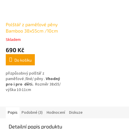
Polštář z paměťové pěny
Bamboo 38x55cm /10cm
Skladem
Průměrné
hodnocení
690 Kč
produktu
je
Do košíku
5,0
z
5
přizpůsobivý polštář z
hvězdiček.
paměťové /líné/ pěny .
Vhodný
pro i pro děti.
Rozměr 38x55/
výška 10-11cm
Popis
Podobné (3)
Hodnocení
Diskuze
Detailní popis produktu