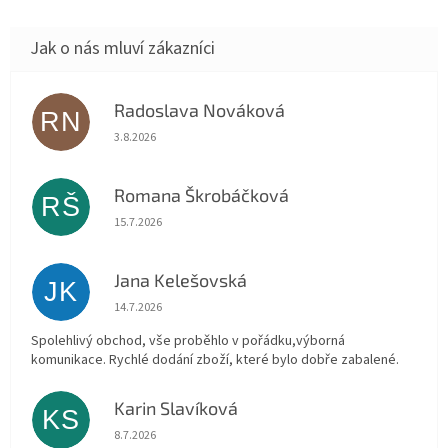
Radoslava Nováková
RN
Hodnocení obchodu je 5 z 5 hvězdiček.
3.8.2026
Romana Škrobáčková
RŠ
Hodnocení obchodu je 5 z 5 hvězdiček.
15.7.2026
Jana Kelešovská
JK
Hodnocení obchodu je 5 z 5 hvězdiček.
14.7.2026
Spolehlivý obchod, vše proběhlo v pořádku,výborná
komunikace. Rychlé dodání zboží, které bylo dobře zabalené.
Karin Slavíková
KS
Hodnocení obchodu je 5 z 5 hvězdiček.
8.7.2026