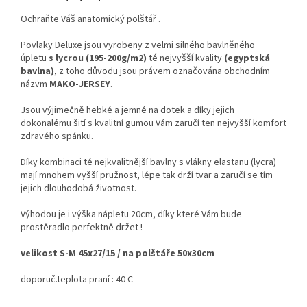
Ochraňte Váš anatomický polštář .
Povlaky Deluxe jsou vyrobeny z velmi silného bavlněného
úpletu
s lycrou (195-200g/m2)
té nejvyšší kvality
(egyptská
bavlna)
, z toho důvodu jsou právem označována obchodním
názvm
MAKO-JERSEY
.
Jsou výjimečně hebké a jemné na dotek a díky jejich
dokonalému šití s kvalitní gumou Vám zaručí ten nejvyšší komfort
zdravého spánku.
Díky kombinaci té nejkvalitnější bavlny s vlákny elastanu (lycra)
mají mnohem vyšší pružnost, lépe tak drží tvar a zaručí se tím
jejich dlouhodobá životnost.
Výhodou je i výška nápletu 20cm, díky které Vám bude
prostěradlo perfektně držet !
velikost S-M 45x27/15 / na polštáře 50x30cm
doporuč.teplota praní : 40 C