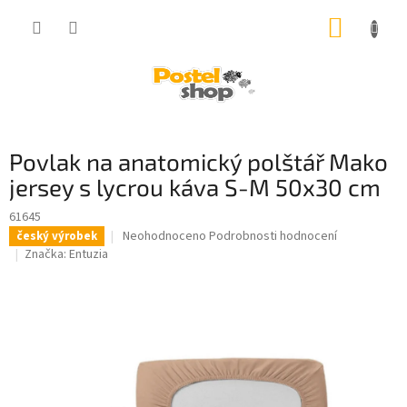
Přejít
NÁKUP
na
obsah
KOŠÍK
Povlak na anatomický polštář Mako
jersey s lycrou káva S-M 50x30 cm
61645
Průměrné
Neohodnoceno
Podrobnosti hodnocení
český výrobek
hodnocení
Značka:
Entuzia
produktu
je
0,0
z
5
hvězdiček.