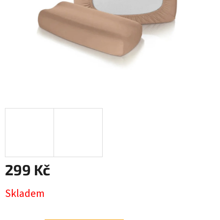
299 Kč
Měrná
Skladem
cena: