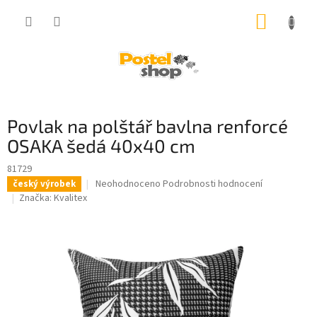
Přejít
NÁKUP
na
obsah
KOŠÍK
Povlak na polštář bavlna renforcé
OSAKA šedá 40x40 cm
81729
Průměrné
Neohodnoceno
Podrobnosti hodnocení
český výrobek
hodnocení
Značka:
Kvalitex
produktu
je
0,0
z
5
hvězdiček.