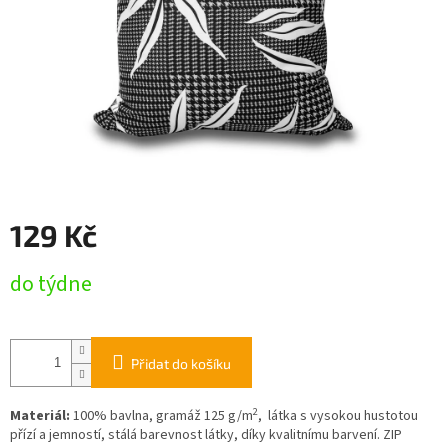
129 Kč
Měrná
do týdne
cena:
Přidat do košíku
2
Materiál:
100% bavlna, gramáž 125 g/m
, látka s vysokou hustotou
přízí a jemností, stálá barevnost látky, díky kvalitnímu barvení. ZIP