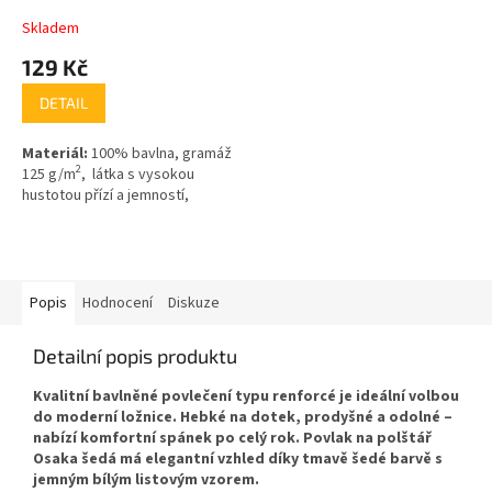
Skladem
129 Kč
DETAIL
Materiál:
100% bavlna, gramáž
2
125 g/m
, látka s vysokou
hustotou přízí a jemností,
Popis
Hodnocení
Diskuze
Detailní popis produktu
Kvalitní bavlněné povlečení typu renforcé je ideální volbou
do moderní ložnice. Hebké na dotek, prodyšné a odolné –
nabízí komfortní spánek po celý rok. Povlak na polštář
Osaka šedá má elegantní vzhled díky tmavě šedé barvě s
jemným bílým listovým vzorem.