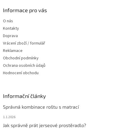
p
a
Informace pro vás
t
O nás
í
Kontakty
Doprava
Vrácení zboží / formulář
Reklamace
Obchodní podmínky
Ochrana osobních údajů
Hodnocení obchodu
Informační články
Správná kombinace roštu s matrací
1.1.2026
Jak správně prát jerseové prostěradlo?