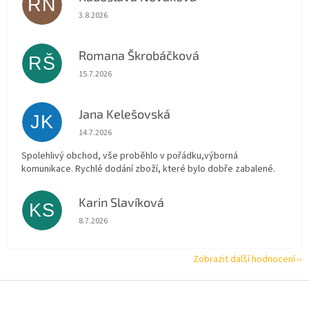
RN
Hodnocení obchodu je 5 z 5 hvězdiček.
3.8.2026
Romana Škrobáčková
RŠ
Hodnocení obchodu je 5 z 5 hvězdiček.
15.7.2026
Jana Kelešovská
JK
Hodnocení obchodu je 5 z 5 hvězdiček.
14.7.2026
Spolehlivý obchod, vše proběhlo v pořádku,výborná
komunikace. Rychlé dodání zboží, které bylo dobře zabalené.
Karin Slavíková
KS
Hodnocení obchodu je 5 z 5 hvězdiček.
8.7.2026
Zobrazit další hodnocení
Z
á