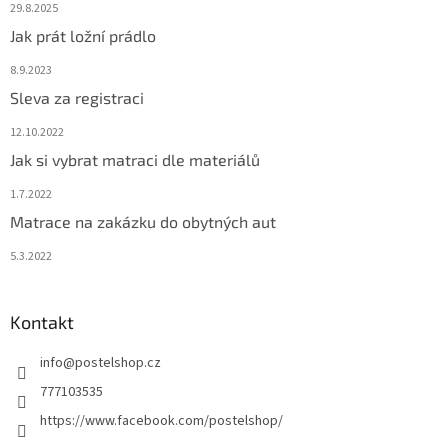
29.8.2025
Jak prát ložní prádlo
8.9.2023
Sleva za registraci
12.10.2022
Jak si vybrat matraci dle materiálů
1.7.2022
Matrace na zakázku do obytných aut
5.3.2022
Kontakt
info
@
postelshop.cz
777103535
https://www.facebook.com/postelshop/