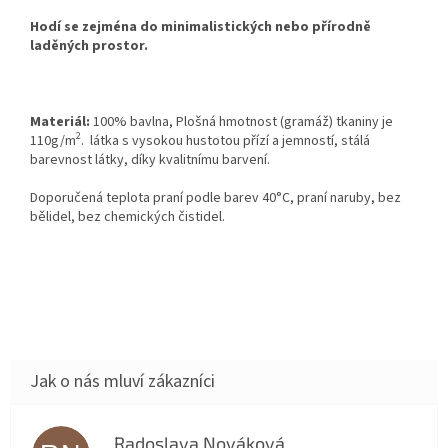
Hodí se zejména do minimalistických nebo přírodně
laděných prostor.
Materiál:
100% bavlna,
Plošná hmotnost (gramáž) tkaniny je
2
110g/m
.
látka s vysokou hustotou přízí a jemností, stálá
barevnost látky, díky kvalitnímu barvení.
Doporučená teplota praní podle barev 40°C, praní naruby, bez
bělidel, bez chemických čistidel.
Radoslava Nováková