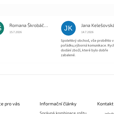
Romana Škrobáčková
Jana Kelešovsk
Š
JK
Hodnocení obchodu je 5 z 5 hvězdiček.
Hodnocení obchodu je
15.7.2026
14.7.2026
Spolehlivý obchod, vše proběhlo v
pořádku,výborná komunikace. Ryc
dodání zboží, které bylo dobře
zabalené.
e pro vás
Informační články
Kontakt
Správná kombinace roštu