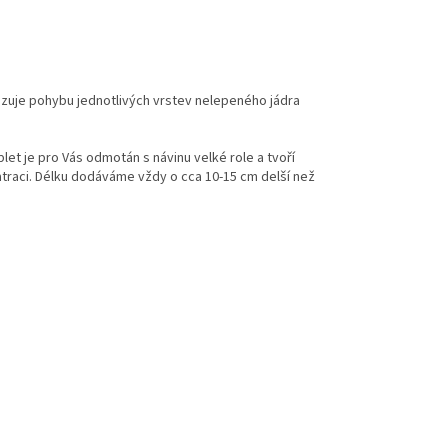
ezuje pohybu jednotlivých vrstev nelepeného jádra
let je pro Vás odmotán s návinu velké role a tvoří
atraci. Délku dodáváme vždy o cca 10-15 cm delší než