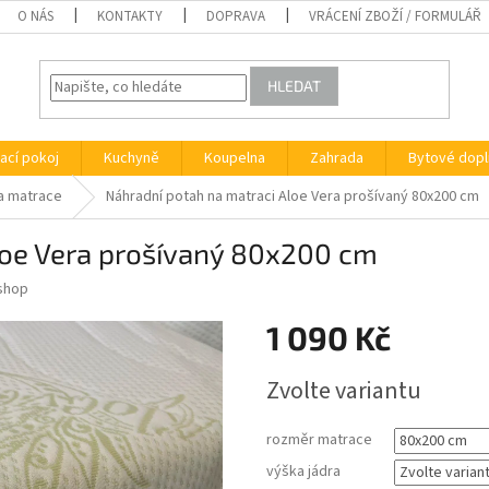
O NÁS
KONTAKTY
DOPRAVA
VRÁCENÍ ZBOŽÍ / FORMULÁŘ
HLEDAT
ací pokoj
Kuchyně
Koupelna
Zahrada
Bytové dopl
a matrace
Náhradní potah na matraci Aloe Vera prošívaný 80x200 cm
loe Vera prošívaný 80x200 cm
shop
1 090 Kč
Měrná
Zvolte variantu
cena:
rozměr matrace
výška jádra