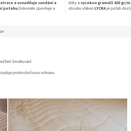
atrace a usnadňuje sundání a
látky
s vysokou gramáží 420 gr/m
í potahu.
Dokonale zpevňuje a
obsahu vláken
LYCRA
je potah dos
e pohybu jednotlivých vrstev
pružný, přesto pevný v tahu.Prateln
ého jádra matrace.
Jedná se o
60°C. 420 g/m²
ružnou síťovinu,
které dle
natáhne buď na šířku jádra 60-
ze
ebo na šířku 130-180 cm.
 snížení žmolkování
 zvyšuje protiroztočovou ochranu.