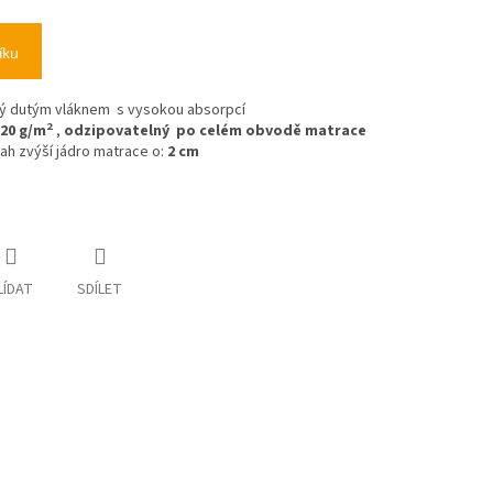
íku
vaný dutým vláknem s vysokou absorpcí
2
20 g/m
,
odzipovatelný po celém obvodě matrace
h zvýší jádro matrace o:
2 cm
LÍDAT
SDÍLET