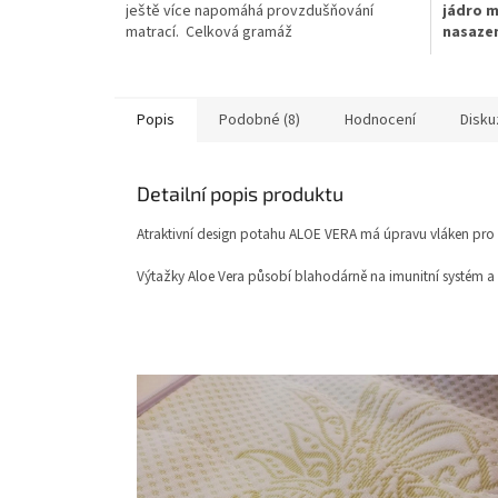
ještě více napomáhá provzdušňování
jádro m
hvězdiček.
matrací. Celková gramáž
nasazen
potahu:
380 g/m²
Potah zvýší jádro matrace
zamezuj
o:
2 cm
nelepen
velmi p
potřeby 
Popis
Podobné (8)
Hodnocení
Disku
130 cm n
Detailní popis produktu
Atraktivní design potahu ALOE VERA
má úpravu vláken pro
Výtažky Aloe Vera působí blahodárně na imunitní systém a