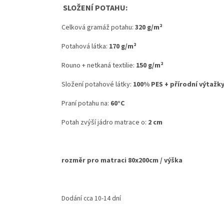
SLOŽENÍ POTAHU:
Celková gramáž potahu:
320 g/m²
Potahová látka:
170 g/m²
Rouno + netkaná textilie:
150 g/m²
Složení potahové látky:
100% PES + přírodní výtažky
Praní potahu na:
60°C
Potah zvýší jádro matrace o:
2 cm
rozměr pro matraci 80x200cm / výška
Dodání cca 10-14 dní