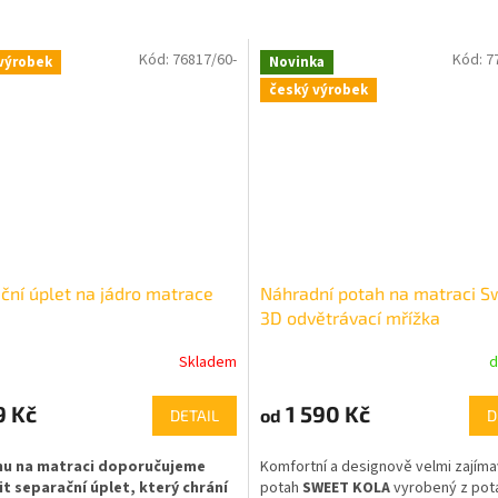
Kód:
76817/60-
Kód:
7
výrobek
Novinka
český výrobek
ční úplet na jádro matrace
Náhradní potah na matraci S
3D odvětrávací mřížka
Skladem
d
9 Kč
1 590 Kč
od
DETAIL
D
hu na matraci doporučujeme
Komfortní a designově velmi zajím
t separační úplet,
který chrání
potah
SWEET KOLA
vyrobený z po