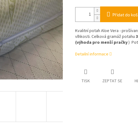
Přidat do koš
Kvalitní potah Aloe Vera - proší
vlhkosti.
Celková gramáž potahu
3
(výhoda pro menší pračky
)
Pota
Detailní informace
TISK
ZEPTAT SE
H