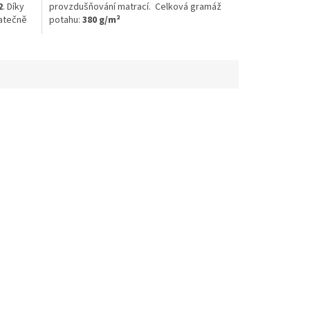
2
. Díky
provzdušňování matrací. Celková gramáž
tatečně
potahu:
380 g/m²
ý na