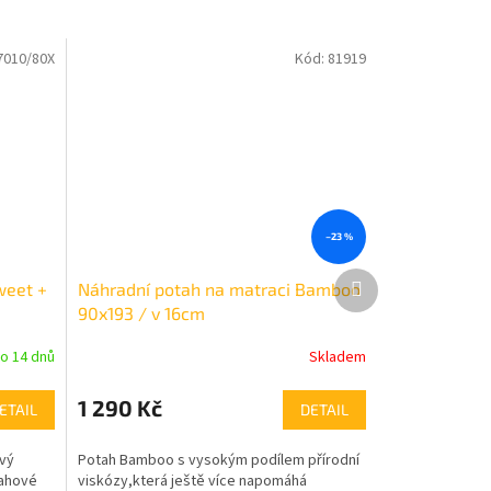
7010/80X
Kód:
81919
–23 %
Další
weet +
Náhradní potah na matraci Bamboo
produkt
90x193 / v 16cm
o 14 dnů
Skladem
1 290 Kč
ETAIL
DETAIL
avý
Potah Bamboo s vysokým podílem přírodní
tahové
viskózy,která ještě více napomáhá