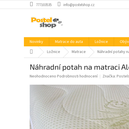
Přejít
777103535
info@postelshop.cz
na
obsah
Novinky
Matrace do auta
Ložnice
Obýv
Domů
Ložnice
Matrace
Náhradní potahy n
Náhradní potah na matraci A
Průměrné
Neohodnoceno
Podrobnosti hodnocení
Značka:
Postel
hodnocení
produktu
je
0,0
z
5
hvězdiček.