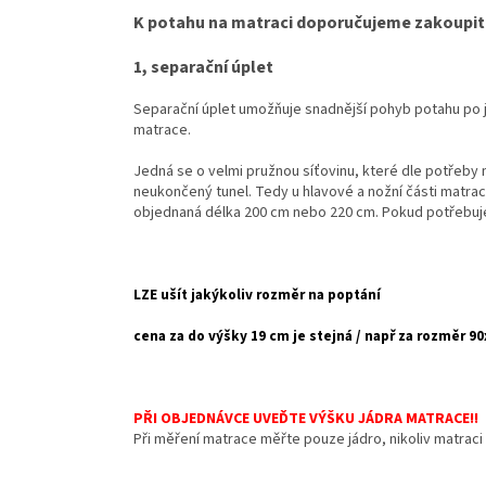
K potahu na matraci doporučujeme zakoupit
1, separační úplet
Separační úplet umožňuje snadnější pohyb potahu po j
matrace.
Jedná se o velmi pružnou síťovinu, které dle potřeby n
neukončený tunel. Tedy u hlavové a nožní části matrac
objednaná délka 200 cm nebo 220 cm. Pokud potřebuje
LZE ušít jakýkoliv rozměr na poptání
cena za do výšky 19 cm je stejná / např za rozměr 
PŘI OBJEDNÁVCE UVEĎTE VÝŠKU JÁDRA MATRACE!!
Při měření matrace měřte pouze jádro, nikoliv matrac