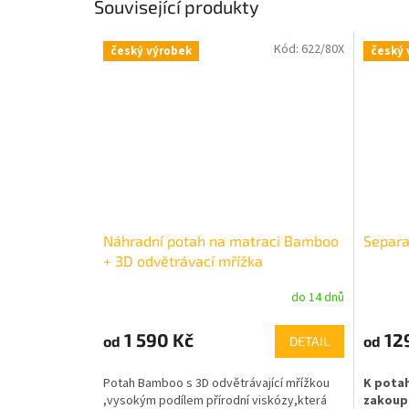
Související produkty
Kód:
622/80X
český výrobek
český 
Náhradní potah na matraci Bamboo
Separa
+ 3D odvětrávací mřížka
do 14 dnů
Průměrné
hodnocení
produktu
1 590 Kč
12
od
od
DETAIL
je
5,0
Potah Bamboo s 3D odvětrávající mřížkou
K pota
z
,vysokým podílem přírodní viskózy,která
zakoupi
5