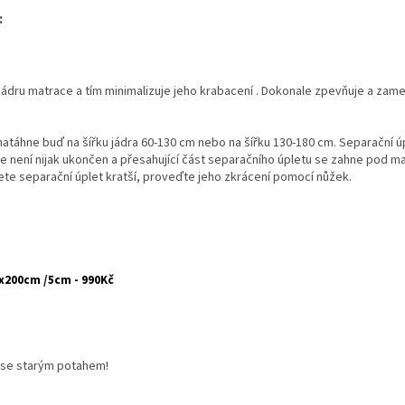
:
ádru matrace a tím minimalizuje jeho krabacení . Dokonale zpevňuje a zam
atáhne buď na šířku jádra 60-130 cm nebo na šířku 130-180 cm. Separační úp
e není nijak ukončen a přesahující část separačního úpletu se zahne pod m
te separační úplet kratší, proveďte jeho zkrácení pomocí nůžek.
90x200cm /5cm - 990Kč
i se starým potahem!