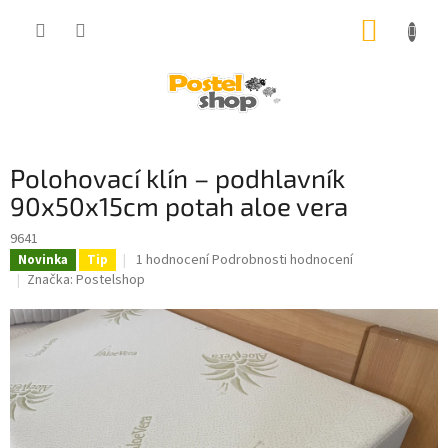
Přejít
NÁKUP
na
obsah
KOŠÍK
Polohovací klín – podhlavník
90x50x15cm potah aloe vera
9641
Průměrné
1 hodnocení
Podrobnosti hodnocení
Novinka
Tip
hodnocení
Značka:
Postelshop
produktu
je
5,0
z
5
hvězdiček.