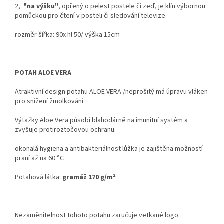
2,
"na výšku"
, opřený o pelest postele či zeď, je klín výbornou
pomůckou pro čtení v posteli či sledování televize.
rozměr šířka: 90x hl 50/ výška 15cm
POTAH ALOE VERA
Atraktivní design potahu ALOE VERA /neprošitý
má úpravu vláken
pro snížení žmolkování
Výtažky Aloe Vera působí blahodárně na imunitní systém a
zvyšuje protiroztočovou ochranu.
okonalá hygiena a antibakteriálnost lůžka je zajištěna možností
praní až na 60 °C
Potahová látka:
gramáž 170 g/m²
Nezaměnitelnost tohoto potahu zaručuje vetkané logo.