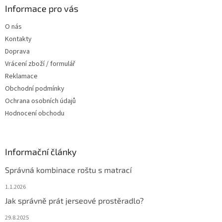
a
Informace pro vás
t
O nás
í
Kontakty
Doprava
Vrácení zboží / formulář
Reklamace
Obchodní podmínky
Ochrana osobních údajů
Hodnocení obchodu
Informační články
Správná kombinace roštu s matrací
1.1.2026
Jak správně prát jerseové prostěradlo?
29.8.2025