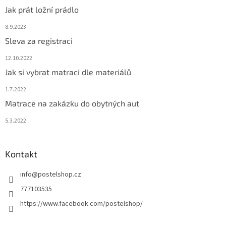
Jak prát ložní prádlo
8.9.2023
Sleva za registraci
12.10.2022
Jak si vybrat matraci dle materiálů
1.7.2022
Matrace na zakázku do obytných aut
5.3.2022
Kontakt
info
@
postelshop.cz
777103535
https://www.facebook.com/postelshop/