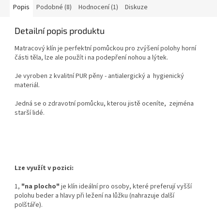
Popis
Podobné (8)
Hodnocení (1)
Diskuze
Detailní popis produktu
Matracový klín je perfektní pomůckou pro zvýšení polohy horní
části těla, lze ale použít i na podepření nohou a lýtek.
Je vyroben z kvalitní PUR pěny - antialergický a hygienický
materiál.
Jedná se o zdravotní pomůcku, kterou jistě oceníte, zejména
starší lidé.
Lze využít v pozici:
1,
"na plocho"
je klín ideální pro osoby, které preferují vyšší
polohu beder a hlavy při ležení na lůžku (nahrazuje další
polštáře).