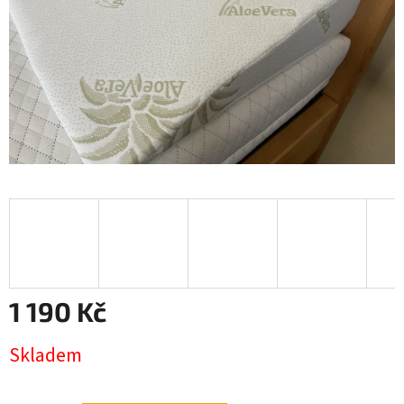
1 190 Kč
Měrná
Skladem
cena: