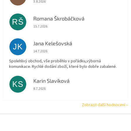
3.8.2026
Romana Škrobáčková
RŠ
Hodnocení obchodu je 5 z 5 hvězdiček.
15.7.2026
Jana Kelešovská
JK
Hodnocení obchodu je 5 z 5 hvězdiček.
14.7.2026
Spolehlivý obchod, vše proběhlo v pořádku,výborná
komunikace. Rychlé dodání zboží, které bylo dobře zabalené.
Karin Slavíková
KS
Hodnocení obchodu je 5 z 5 hvězdiček.
8.7.2026
Zobrazit další hodnocení
Z
á
p