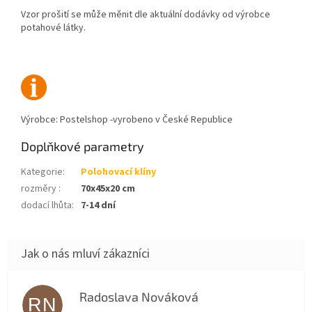
Vzor prošití se může měnit dle aktuální dodávky od výrobce
potahové látky.
Výrobce: Postelshop -vyrobeno v České Republice
Doplňkové parametry
Kategorie
:
Polohovací klíny
rozměry
:
70x45x20 cm
dodací lhůta
:
7-14 dní
Radoslava Nováková
RN
Hodnocení obchodu je 5 z 5 hvězdiček.