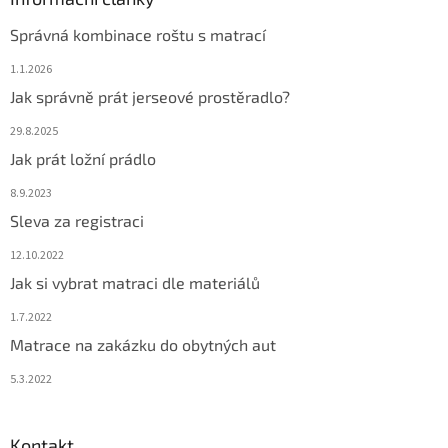
Správná kombinace roštu s matrací
1.1.2026
Jak správně prát jerseové prostěradlo?
29.8.2025
Jak prát ložní prádlo
8.9.2023
Sleva za registraci
12.10.2022
Jak si vybrat matraci dle materiálů
1.7.2022
Matrace na zakázku do obytných aut
5.3.2022
Kontakt