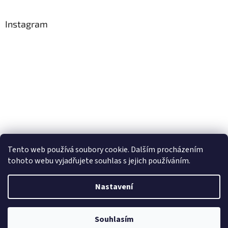
Instagram
Tento web používá soubory cookie. Dalším procházením
Sledovat na Instagramu
tohoto webu vyjadřujete souhlas s jejich používáním.
Nastavení
Vytvořil Shoptet
Souhlasím
Copyright 2026
Postelshop.cz
. Všechna práva vyhrazena.
Žhavé novinky!!!