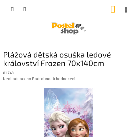
Přejít
NÁKUP
na
obsah
KOŠÍK
Plážová dětská osuška ledové
království Frozen 70x140cm
81748
Průměrné
Neohodnoceno
Podrobnosti hodnocení
hodnocení
produktu
je
0,0
z
5
hvězdiček.