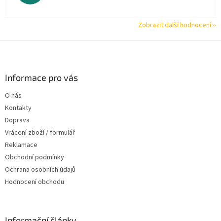
Zobrazit další hodnocení
Z
á
p
a
Informace pro vás
t
O nás
í
Kontakty
Doprava
Vrácení zboží / formulář
Reklamace
Obchodní podmínky
Ochrana osobních údajů
Hodnocení obchodu
Informační články