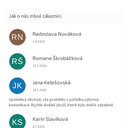
Radoslava Nováková
RN
Hodnocení obchodu je 5 z 5 hvězdiček.
3.8.2026
Romana Škrobáčková
RŠ
Hodnocení obchodu je 5 z 5 hvězdiček.
15.7.2026
Jana Kelešovská
JK
Hodnocení obchodu je 5 z 5 hvězdiček.
14.7.2026
Spolehlivý obchod, vše proběhlo v pořádku,výborná
komunikace. Rychlé dodání zboží, které bylo dobře zabalené.
Karin Slavíková
KS
Hodnocení obchodu je 5 z 5 hvězdiček.
8.7.2026