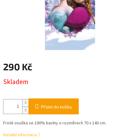
290 Kč
Měrná
Skladem
cena:
Přidat do košíku
Froté osuška ze 100% bavlny o rozměrech 70 x 140 cm.
Detailní informace