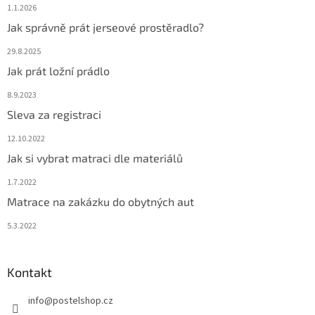
1.1.2026
Jak správně prát jerseové prostěradlo?
29.8.2025
Jak prát ložní prádlo
8.9.2023
Sleva za registraci
12.10.2022
Jak si vybrat matraci dle materiálů
1.7.2022
Matrace na zakázku do obytných aut
5.3.2022
Kontakt
info
@
postelshop.cz