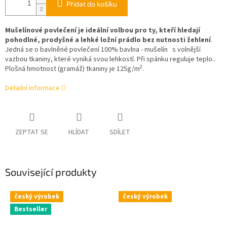
Přidat do košíku
Mušelínové povlečení je ideální volbou pro ty, kteří hledají
pohodlné, prodyšné a lehké ložní prádlo bez nutnosti žehlení
.
Jedná se o bavlněné povlečení 100% bavlna - mušelín s volnější
vazbou tkaniny, které vyniká svou lehkostí. Při spánku reguluje teplo.
.
2
Plošná hmotnost (gramáž) tkaniny je 125g/m
.
Detailní informace
ZEPTAT SE
HLÍDAT
SDÍLET
Související produkty
český výrobek
český výrobek
Bestseller