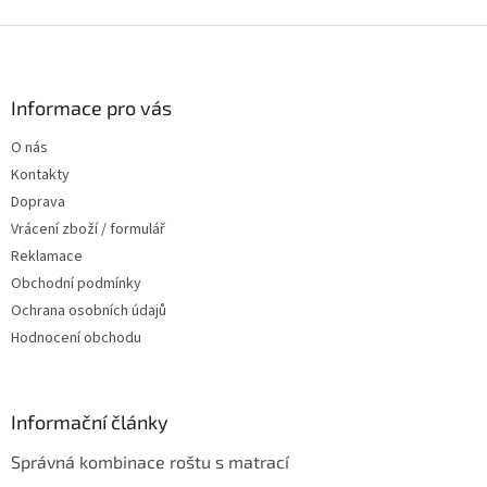
Z
á
p
a
Informace pro vás
t
O nás
í
Kontakty
Doprava
Vrácení zboží / formulář
Reklamace
Obchodní podmínky
Ochrana osobních údajů
Hodnocení obchodu
Informační články
Správná kombinace roštu s matrací