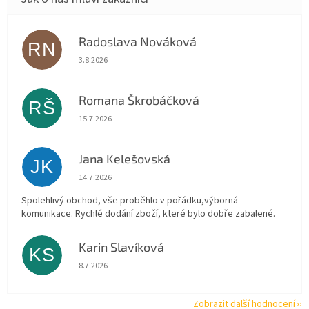
Radoslava Nováková
RN
Hodnocení obchodu je 5 z 5 hvězdiček.
3.8.2026
Romana Škrobáčková
RŠ
Hodnocení obchodu je 5 z 5 hvězdiček.
15.7.2026
Jana Kelešovská
JK
Hodnocení obchodu je 5 z 5 hvězdiček.
14.7.2026
Spolehlivý obchod, vše proběhlo v pořádku,výborná
komunikace. Rychlé dodání zboží, které bylo dobře zabalené.
Karin Slavíková
KS
Hodnocení obchodu je 5 z 5 hvězdiček.
8.7.2026
Zobrazit další hodnocení