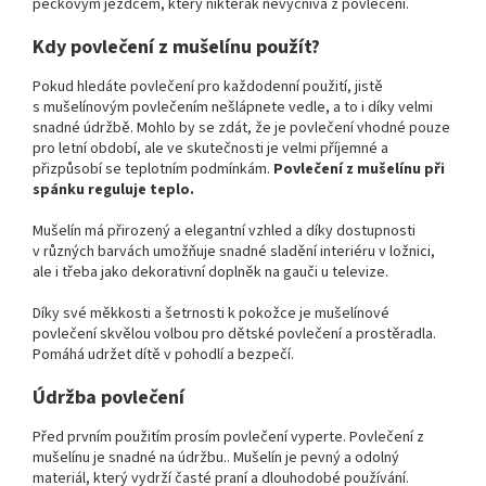
peckovým jezdcem, který nikterak nevyčnívá z povlečení.
Kdy povlečení z mušelínu použít?
Pokud hledáte povlečení pro každodenní použití, jistě
s mušelínovým povlečením nešlápnete vedle, a to i díky velmi
snadné údržbě. Mohlo by se zdát, že je povlečení vhodné pouze
pro letní období, ale ve skutečnosti je velmi příjemné a
přizpůsobí se teplotním podmínkám.
Povlečení z mušelínu při
spánku reguluje teplo.
Mušelín má přirozený a elegantní vzhled a díky dostupnosti
v různých barvách umožňuje snadné sladění interiéru v ložnici,
ale i třeba jako dekorativní doplněk na gauči u televize.
Díky své měkkosti a šetrnosti k pokožce je mušelínové
povlečení skvělou volbou pro dětské povlečení a prostěradla.
Pomáhá udržet dítě v pohodlí a bezpečí.
Údržba povlečení
Před prvním použitím prosím povlečení vyperte. Povlečení z
mušelínu je snadné na údržbu.. Mušelín je pevný a odolný
materiál, který vydrží časté praní a dlouhodobé používání.