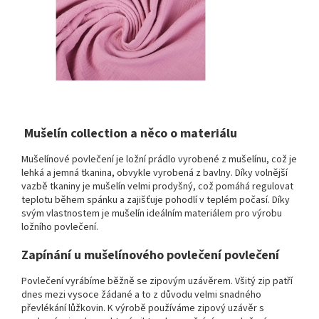
Mušelín collection a něco o materiálu
Mušelínové povlečení je ložní prádlo vyrobené z mušelínu, což je
lehká a jemná tkanina, obvykle vyrobená z bavlny. Díky volnější
vazbě tkaniny je mušelín velmi prodyšný, což pomáhá regulovat
teplotu během spánku a zajišťuje pohodlí v teplém počasí. Díky
svým vlastnostem je mušelín ideálním materiálem pro výrobu
ložního povlečení.
Zapínání u mušelínového povlečení povlečení
Povlečení vyrábíme běžně se zipovým uzávěrem. Všitý zip patří
dnes mezi vysoce žádané a to z důvodu velmi snadného
převlékání lůžkovin. K výrobě používáme zipový uzávěr s