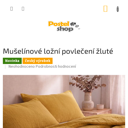
Přejít
NÁKUP
na
obsah
KOŠÍK
Mušelínové ložní povlečení žluté
Novinka
český výrobek
Průměrné
Neohodnoceno
Podrobnosti hodnocení
hodnocení
produktu
je
0,0
z
5
hvězdiček.