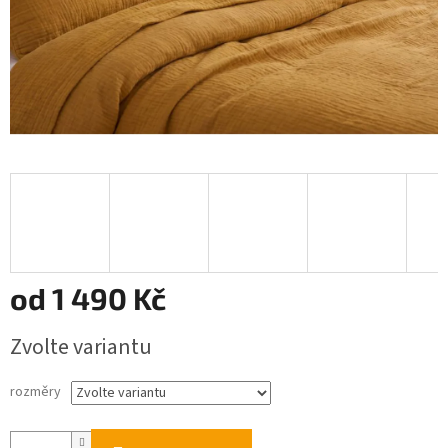
od
1 490 Kč
Měrná
Zvolte variantu
cena:
rozměry