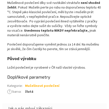
Mušelínové povlečení díky své rustikální struktuře
není vhodné
žehlit
. Pokud
Mušelín perte po rubu na doporučenou teplotu 40
°C. Stejně jako klasické povlečení, měli byste i mušelín prát
samostatně, v nepřeplněné pračce. Nepoužívejte optické
zesvětlovače. Po vyprání povlečení ihned vytáhněte z pračky
a vyvěste nebo dejte sušit do sušičky. Vždy se řiďte symboly
na visačce.
Uvedenou teplotu NIKDY nepřekračujte,
jinak
materiál nenávratně poničíte.
Povlečení doporučujeme vyměnit jednou za 14 dní. Na mušelínu
je skvělé, že čím častěji ho perete, tím se stává jemnější.
Původ výrobku
Ložní povlečení je vyrobené v ČR naší vlastní výrobou.
Doplňkové parametry
Kategorie
:
Mušelínové povlečení
?
barva
:
žlutá