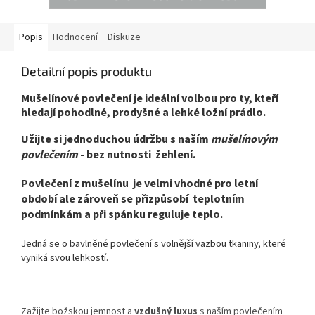
reguluje teplo.
. Plošná
svou lehkostí. Při spánku
hmotnost (gramáž) tkaniny je
reguluje teplo.
. Plošná hmotnost
2
2
140g/m
.
(gramáž) tkaniny je 140g/m
.
Popis
Hodnocení
Diskuze
Detailní popis produktu
Mušelínové povlečení je ideální volbou pro ty, kteří
hledají pohodlné, prodyšné a lehké ložní prádlo.
Užijte si jednoduchou údržbu s naším
mušelínovým
povlečením
- bez nutnosti žehlení.
Povlečení z mušelínu je velmi vhodné pro letní
období ale zároveň se přizpůsobí teplotním
podmínkám a při spánku reguluje teplo.
Jedná se o bavlněné povlečení s volnější vazbou tkaniny, které
vyniká svou lehkostí.
Zažijte božskou jemnost a
vzdušný luxus
s naším povlečením