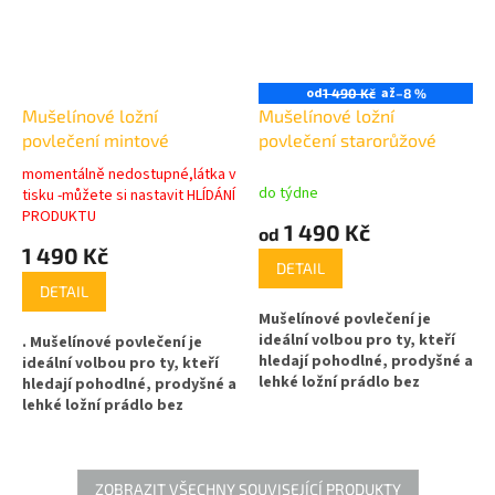
od
až
1 490 Kč
–8 %
Mušelínové ložní
Mušelínové ložní
povlečení mintové
povlečení starorůžové
momentálně nedostupné,látka v
do týdne
tisku -můžete si nastavit HLÍDÁNÍ
Průměrné
PRODUKTU
hodnocení
1 490 Kč
od
produktu
1 490 Kč
je
DETAIL
5,0
DETAIL
z
Mušelínové povlečení je
5
ideální volbou pro ty, kteří
. Mušelínové povlečení je
hvězdiček.
hledají pohodlné, prodyšné a
ideální volbou pro ty, kteří
lehké ložní prádlo bez
hledají pohodlné, prodyšné a
nutnosti žehlení
. Jedná se o
lehké ložní prádlo bez
bavlněné povlečení 100%
nutnosti žehlení
. Jedná se o
bavlna - mušelín s volnější
bavlněné povlečení 100%
vazbou tkaniny, které vyniká
bavlna - mušelín s volnější
svou lehkostí. Při spánku
vazbou tkaniny, které vyniká
ZOBRAZIT VŠECHNY SOUVISEJÍCÍ PRODUKTY