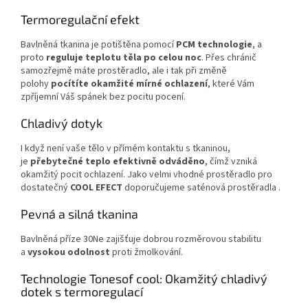
Termoregulační efekt
Bavlněná tkanina je potištěna pomocí
PCM technologie
, a
proto
reguluje teplotu těla po celou noc
. Přes chránič
samozřejmě máte prostěradlo, ale i tak při změně
polohy
pocítíte okamžité mírné ochlazení
, které Vám
zpříjemní Váš spánek bez pocitu pocení.
Chladivý dotyk
I když není vaše tělo v přímém kontaktu s tkaninou,
je
přebytečné teplo efektivně odváděno
, čímž vzniká
okamžitý pocit ochlazení. Jako velmi vhodné prostěradlo pro
dostatečný
COOL EFECT
doporučujeme
saténová prostěradla .
Pevná a silná tkanina
Bavlněná příze 30Ne zajišťuje dobrou rozměrovou stabilitu
a
vysokou odolnost
proti žmolkování.
Technologie Tonesof cool: Okamžitý chladivý
dotek s termoregulací