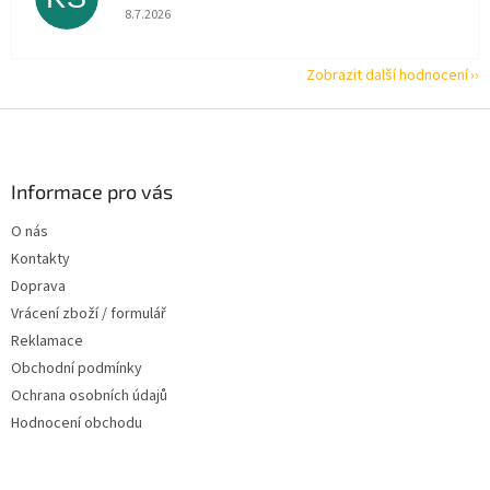
Hodnocení obchodu je 5 z 5 hvězdiček.
8.7.2026
Zobrazit další hodnocení
Z
á
p
a
Informace pro vás
t
O nás
í
Kontakty
Doprava
Vrácení zboží / formulář
Reklamace
Obchodní podmínky
Ochrana osobních údajů
Hodnocení obchodu