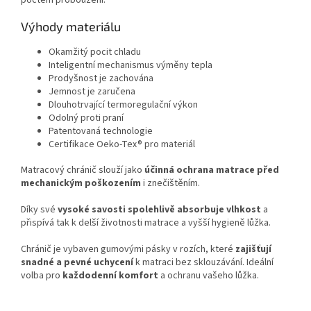
Výhody materiálu
Okamžitý pocit chladu
Inteligentní mechanismus výměny tepla
Prodyšnost je zachována
Jemnost je zaručena
Dlouhotrvající termoregulační výkon
Odolný proti praní
Patentovaná technologie
Certifikace Oeko-Tex® pro materiál
Matracový chránič slouží jako
účinná ochrana matrace před
mechanickým poškozením
i znečištěním.
Díky své
vysoké savosti spolehlivě absorbuje vlhkost
a
přispívá tak k delší životnosti matrace a vyšší hygieně lůžka.
Chránič je vybaven gumovými pásky v rozích, které
zajišťují
snadné a pevné uchycení
k matraci bez sklouzávání. Ideální
volba pro
každodenní komfort
a ochranu vašeho lůžka.