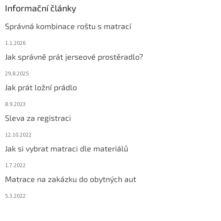
Informační články
Správná kombinace roštu s matrací
1.1.2026
Jak správně prát jerseové prostěradlo?
29.8.2025
Jak prát ložní prádlo
8.9.2023
Sleva za registraci
12.10.2022
Jak si vybrat matraci dle materiálů
1.7.2022
Matrace na zakázku do obytných aut
5.3.2022