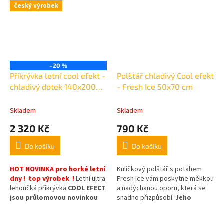
český výrobek
–20 %
Přikrývka letní cool efekt -
Polštář chladivý Cool efekt
chladivý dotek 140x200
- Fresh Ice 50x70 cm
cm / 450g
Skladem
Skladem
2 320 Kč
790 Kč
Do košíku
Do košíku
HOT
NOVINKA pro horké letní
Kuličkový polštář s potahem
dny !
top výrobek
!
Letní ultra
Fresh Ice vám poskytne měkkou
lehoučká přikrývka
COOL EFECT
a nadýchanou oporu, která se
jsou průlomovou novinkou
snadno přizpůsobí.
Jeho
na českém trhu.
Již se
chladivý povrch zároveň
nemusíte v letních nocích
zajišťuje svěžest
pro nerušený