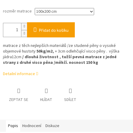
rozměr matrace
Přidat do košíku
matrace z těch nejlepších materiálů /ze studené pěny o vysoké
objemové hustoty
50kg/m2,
+ 3cm odlehčující visco pěny . výška
jádra12cm
/ dlouhá životnost , tužší pevná matrace z jedné
strany z druhé visco pěna /měkčí. nosnost 150 kg
Detailní informace
ZEPTAT SE
HLÍDAT
SDÍLET
Popis
Hodnocení
Diskuze