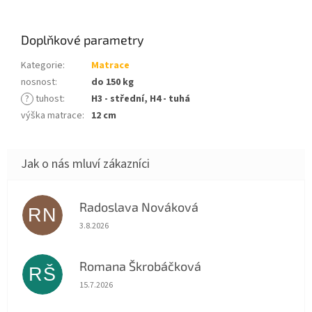
Doplňkové parametry
Kategorie
:
Matrace
nosnost
:
do 150 kg
?
tuhost
:
H3 - střední, H4 - tuhá
výška matrace
:
12 cm
Radoslava Nováková
RN
Hodnocení obchodu je 5 z 5 hvězdiček.
3.8.2026
Romana Škrobáčková
RŠ
Hodnocení obchodu je 5 z 5 hvězdiček.
15.7.2026