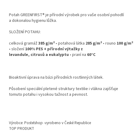
Potah GREENFIRST® je přírodní výrobek pro vaše osobní pohodlí
a dokonalou hygienu lůžka.
SLOŽENÍ POTAHU:
2
2
2
celková gramáž
385 g/m
• potahová látka
285 g/m
• rouno
100 g/m
• složení
100% PES + přírodní výtažky z
levandule, citrusů a eukalyptu
• praní na
60°C
Bioaktivní úprava na bázi přírodních rostlinných látek.
Působení speciální pletené struktury textilie i vlákna zajišťuje
tomuto potahu i vysokou tažnost a pevnost.
Výrobce: Postelshop -vyrobeno v České Republice
TOP PRODUKT