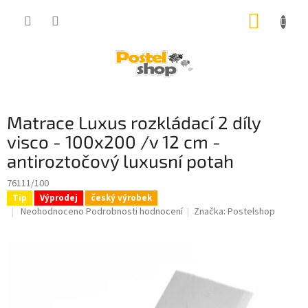
Přejít
NÁKUP
na
obsah
KOŠÍK
Matrace Luxus rozkládací 2 díly
visco - 100x200 /v 12 cm -
antiroztočový luxusní potah
76111/100
Tip
Výprodej
český výrobek
Průměrné
Neohodnoceno
Podrobnosti hodnocení
Značka:
Postelshop
hodnocení
produktu
je
0,0
z
5
hvězdiček.