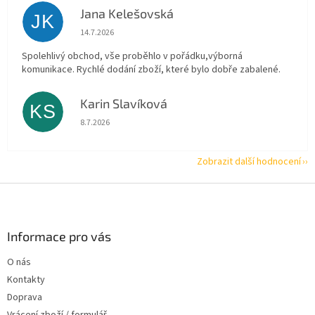
Jana Kelešovská
JK
Hodnocení obchodu je 5 z 5 hvězdiček.
14.7.2026
Spolehlivý obchod, vše proběhlo v pořádku,výborná
komunikace. Rychlé dodání zboží, které bylo dobře zabalené.
Karin Slavíková
KS
Hodnocení obchodu je 5 z 5 hvězdiček.
8.7.2026
Zobrazit další hodnocení
Z
á
p
a
Informace pro vás
t
O nás
í
Kontakty
Doprava