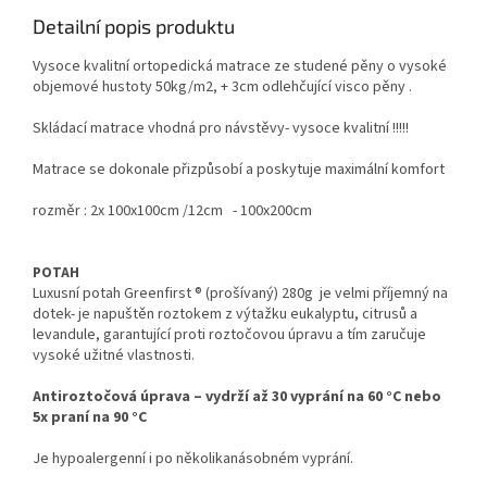
Detailní popis produktu
Vysoce kvalitní o
rtopedická matrace
ze studené pěny o vysoké
objemové hustoty 50kg/m2, + 3cm odlehčující visco pěny .
Skládací matrace vhodná pro návstěvy- vysoce kvalitní !!!!!
Matrace se dokonale přizpůsobí a poskytuje maximální komfort
rozměr : 2x 100x100cm /12cm - 100x200cm
POTAH
Luxusní potah Greenfirst ® (prošívaný) 280g je velmi příjemný na
dotek- je napuštěn roztokem z výtažku eukalyptu, citrusů a
levandule, garantující proti roztočovou úpravu a tím zaručuje
vysoké užitné vlastnosti.
Antiroztočová úprava – vydrží až 30 vyprání na 60 °C nebo
5x praní na 90 °C
Je hypoalergenní i po několikanásobném vyprání.