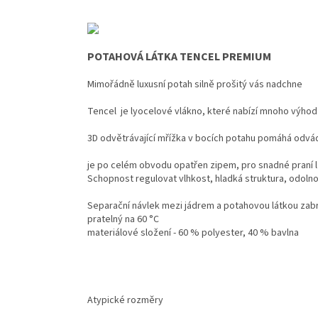
POTAHOVÁ LÁTKA TENCEL PREMIUM
Mimořádně luxusní potah silně prošitý vás nadchne
Tencel je lyocelové vlákno, které nabízí mnoho výhod
3D odvětrávající mřížka v bocích potahu pomáhá odvádě
je po celém obvodu opatřen zipem, pro snadné praní lz
Schopnost regulovat vlhkost, hladká struktura, odolno
Separační návlek mezi jádrem a potahovou látkou zab
pratelný na 60 °C
materiálové složení - 60 % polyester, 40 % bavlna
Atypické rozměry