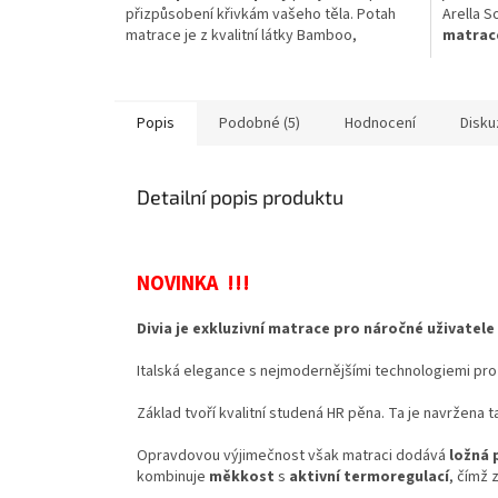
přizpůsobení křivkám vašeho těla. Potah
Arella S
matrace je z kvalitní látky Bamboo,
matrace
prošívané rounem o gramáži 300
g/m2.Měkčí matrace .Objem pěny 40
kg/m3,výška matrace je 22 cm,nosnost 130
kg, tuhost H2 z 5,
Popis
Podobné (5)
Hodnocení
Disku
Detailní popis produktu
NOVINKA !!!
Divia je exkluzivní matrace pro náročné uživatele 
Italská elegance s nejmodernějšími technologiemi p
Základ tvoří kvalitní studená HR pěna. Ta je navržena 
Opravdovou výjimečnost však matraci dodává
ložná 
kombinuje
měkkost
s
aktivní termoregulací
, čímž 