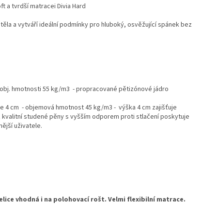
t a tvrdší matracei Divia Hard
těla a vytváří ideální podmínky pro hluboký, osvěžující spánek bez
é obj. hmotnosti 55 kg/m3 - propracované pětizónové jádro
ce 4 cm -
objemová hmotnost 45 kg/m3 - výška 4 cm
zajišťuje
z kvalitní studené pěny s vyšším odporem proti stlačení poskytuje
ější uživatele.
lice vhodná i na polohovací rošt. Velmi flexibilní matrace.