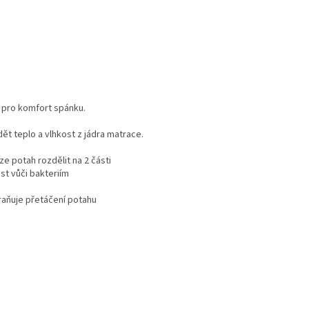
 pro komfort spánku.
t teplo a vlhkost z jádra matrace.
e potah rozdělit na 2 části
st vůči bakteriím
raňuje přetáčení potahu