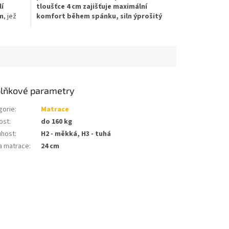
lí
tloušťce 4 cm zajišťuje maximální
m
, jež
komfort během spánku, siln ýprošitý
ěkkosti
potah Tencel .
.
Objem pěn 50 kg/m3,
trace
výška matrace je 24 cm,nosnost 160 kg,
H2/ z 5,
tuhost H2-3/ z 5
lňkové parametry
gorie
:
Matrace
ost
:
do 160 kg
uhost
:
H2 - měkká, H3 - tuhá
a matrace
:
24 cm