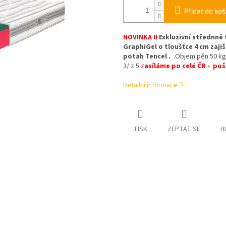
Přidat do koš
NOVINKA !!
Exkluzivní střednn
GraphiGel o tloušťce 4 cm zaji
potah Tencel .
.
Objem pěn 50 kg
3/ z 5
z
asíláme po celé ČR - poš
Detailní informace
TISK
ZEPTAT SE
H