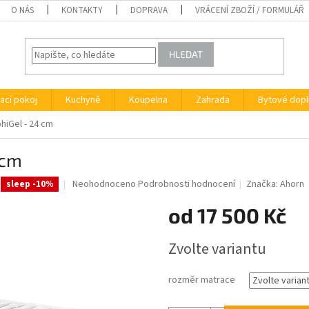
O NÁS
KONTAKTY
DOPRAVA
VRÁCENÍ ZBOŽÍ / FORMULÁŘ
HLEDAT
ací pokoj
Kuchyně
Koupelna
Zahrada
Bytové dopl
hiGel - 24 cm
 cm
Průměrné
Neohodnoceno
Podrobnosti hodnocení
Značka:
Ahorn
0:10:%
sleep -10%
hodnocení
produktu
od
17 500 Kč
je
0,0
Měrná
Zvolte variantu
z
cena:
5
hvězdiček.
rozměr matrace