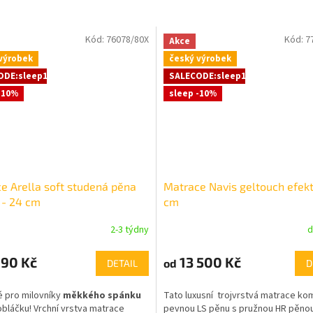
Kód:
76078/80X
Kód:
7
Akce
výrobek
český výrobek
ODE:sleep10:10:%
SALECODE:sleep10:10:%
-10%
sleep -10%
e Arella soft studená pěna
Matrace Navis geltouch efekt
- 24 cm
cm
2-3 týdny
d
90 Kč
13 500 Kč
od
DETAIL
D
é pro milovníky
měkkého spánku
Tato luxusní trojvrstvá matrace ko
obláčku! Vrchní vrstva matrace
pevnou LS pěnu s pružnou HR pěno