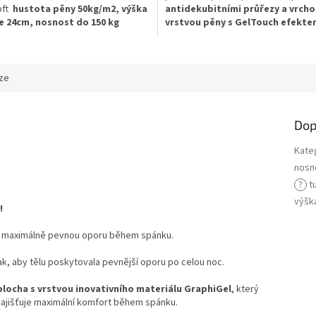
oft
hustota pěny 50kg/m2, výška
antidekubitními průřezy a vrcho
 24cm, nosnost do 150 kg
vrstvou pěny s GelTouch efekte
váš spánek obaluje do hedvábné m
.
Objem pěn 50-55 kg/m3,
výška ma
je 24 cm,nosnost 150 kg, tuhost 
ze
Dop
Kate
nosn
?
t
výšk
!
ro maximálně pevnou oporu během spánku.
tak, aby tělu poskytovala pevnější oporu po celou noc.
plocha s vrstvou inovativního materiálu GraphiGel
, který
zajišťuje maximální komfort během spánku.