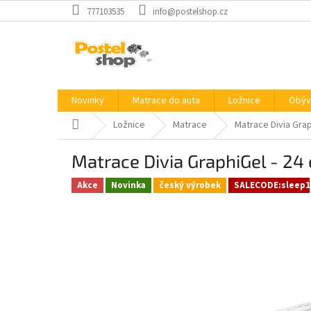
Přejít
777103535
info@postelshop.cz
na
obsah
Novinky
Matrace do auta
Ložnice
Obýv
Domů
Ložnice
Matrace
Matrace Divia Grap
Matrace Divia GraphiGel - 24
Akce
Novinka
český výrobek
SALECODE:sleep1