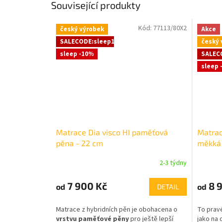
Související produkty
Kód:
77113/80X2
český výrobek
Akce
SALECODE:sleep10:10:%
český 
sleep -10%
SALEC
sleep 
Matrace Dia visco HI paměťová
Matrac
pěna - 22 cm
měkká 
2-3 týdny
7 900 Kč
8 9
od
od
DETAIL
Matrace z hybridních pěn je obohacena o
To prav
vrstvu paměťové pěny
pro ještě lepší
jako na 