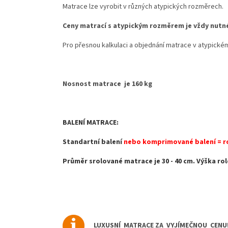
Matrace lze vyrobit v různých atypických rozměrech.
Ceny matrací s atypickým rozměrem je vždy nutné
Pro přesnou kalkulaci a objednání matrace v atypické
Nosnost matrace je 160 kg
BALENÍ MATRACE:
Standartní balení
nebo komprimované balení = ro
Průměr srolované matrace je 30 - 40 cm. Výška rol
LUXUSNÍ MATRACE ZA VYJÍMEČNOU CENU