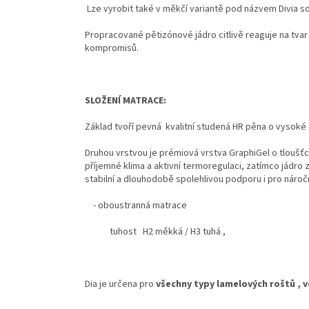
Lze vyrobit také v měkčí variantě pod názvem Divia sof
Propracované pětizónové jádro citlivě reaguje na tvar 
kompromisů.
SLOŽENÍ MATRACE:
Základ tvoří pevná kvalitní studená HR pěna o vysok
Druhou vrstvou je prémiová vrstva GraphiGel o tloušť
příjemné klima a aktivní termoregulaci, zatímco jádro 
stabilní a dlouhodobě spolehlivou podporu i pro náročn
- oboustranná matrace
tuhost H2 měkká / H3 tuhá ,
Dia je určena pro
všechny typy lamelových roštů , ve