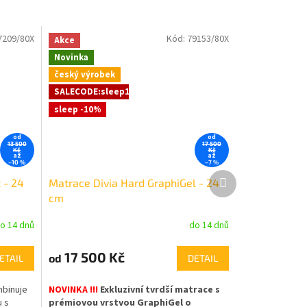
7209/80X
Kód:
79153/80X
Akce
Novinka
český výrobek
SALECODE:sleep10:10:%
sleep -10%
od
od
13 500
17 500
Kč
Kč
až
až
–10 %
–7 %
Další
 - 24
Matrace Divia Hard GraphiGel - 24
produkt
cm
o 14 dnů
do 14 dnů
17 500 Kč
od
ETAIL
DETAIL
mbinuje
NOVINKA !!!
Exkluzivní tvrdší matrace s
u s
prémiovou vrstvou GraphiGel o