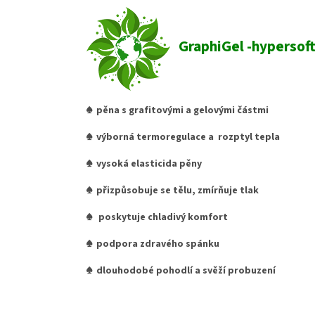
GraphiGel -hypersof
♠ pěna s grafitovými a gelovými částmi
♠ výborná termoregulace a rozptyl tepla
♠ vysoká elasticida pěny
♠ přizpůsobuje se tělu, zmírňuje tlak
♠ poskytuje chladivý komfort
♠ podpora zdravého spánku
♠ dlouhodobé pohodlí a svěží probuzení