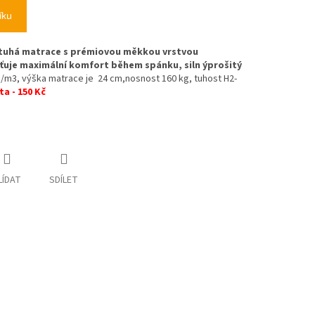
íku
ě tuhá matrace s prémiovou měkkou vrstvou
šťuje maximální komfort během spánku, siln ýprošitý
/m3, výška matrace je 24 cm,nosnost 160 kg, tuhost H2-
ta - 150 Kč
LÍDAT
SDÍLET