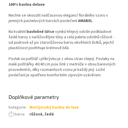
100% bavlna deluxe
Nechte se okouzlit nadčasovou elegancí florálního vzoru v
jemných pastelových barvách povlečení
AMABEL
.
Na kvalitní
bavlněné látce
vyniká hřejivý odstín podkladové
šedé barvy s narůžovělými tóny a celá paleta odstínů růžové -
od pudrové až po starorůžovou barvu okvětních lístků, jejichž
plastičnost podtrhuje krémově bílá.
Povlak na polštář i přikrývku je z obou stran stejný. Povlaky na
malé polštářky 40/40 cm jsou šité z metráže v obou barevných
provedeních, díky rozmanitosti vzoru je každý jiný. Ložní
povlečení je opatřeno komfortním zipovým uzávěrem.
Doplňkové parametry
Kategorie
:
Matějovský bavlna de luxe
?
barva
:
růžová, šedá