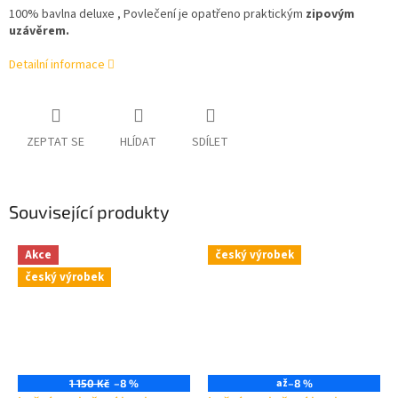
100% bavlna deluxe , Povlečení je opatřeno praktickým
zipovým
uzávěrem.
Detailní informace
ZEPTAT SE
HLÍDAT
SDÍLET
Související produkty
Akce
český výrobek
český výrobek
až
1 150 Kč
–8 %
–8 %