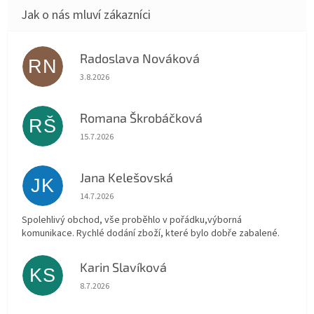
Radoslava Nováková
RN
Hodnocení obchodu je 5 z 5 hvězdiček.
3.8.2026
Romana Škrobáčková
RŠ
Hodnocení obchodu je 5 z 5 hvězdiček.
15.7.2026
Jana Kelešovská
JK
Hodnocení obchodu je 5 z 5 hvězdiček.
14.7.2026
Spolehlivý obchod, vše proběhlo v pořádku,výborná
komunikace. Rychlé dodání zboží, které bylo dobře zabalené.
Karin Slavíková
KS
Hodnocení obchodu je 5 z 5 hvězdiček.
8.7.2026