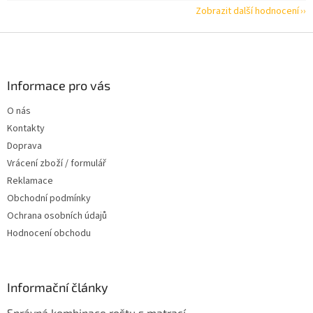
Zobrazit další hodnocení
Z
á
p
a
Informace pro vás
t
O nás
í
Kontakty
Doprava
Vrácení zboží / formulář
Reklamace
Obchodní podmínky
Ochrana osobních údajů
Hodnocení obchodu
Informační články
Správná kombinace roštu s matrací