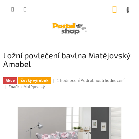
Přejít
NÁKUP
na
obsah
KOŠÍK
Ložní povlečení bavlna Matějovský
Amabel
Průměrné
1 hodnocení
Podrobnosti hodnocení
Akce
český výrobek
hodnocení
Značka:
Matějovský
produktu
je
5,0
z
5
hvězdiček.