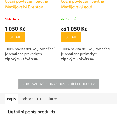
Ložní povlečení bavlna
Ložní povlečení bavlna
Matějovský Brenton
Matějovský gold
Skladem
do 14 dnů
1 050 Kč
1 050 Kč
od
DETAIL
DETAIL
100% bavlna deluxe , Povlečení
100% bavlna deluxe , Povlečení
je opatřeno praktickým
je opatřeno praktickým
zipovým uzávěrem.
zipovým uzávěrem.
ZOBRAZIT VŠECHNY SOUVISEJÍCÍ PRODUKTY
Popis
Hodnocení (1)
Diskuze
Detailní popis produktu