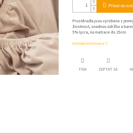
Přidat do koš
Prostěradla jsou vyrobena z jemnýc
životnost, snadnou údržbu a barev
5% lycra, na matrace do 25cm
Detailní informace
TISK
ZEPTAT SE
H