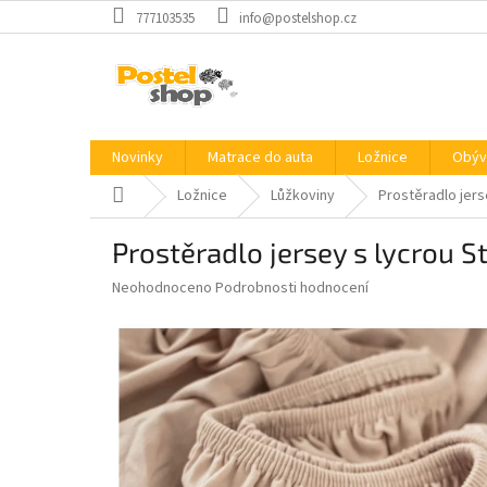
Přejít
777103535
info@postelshop.cz
na
obsah
Novinky
Matrace do auta
Ložnice
Obýv
Domů
Ložnice
Lůžkoviny
Prostěradlo jers
Prostěradlo jersey s lycrou
Průměrné
Neohodnoceno
Podrobnosti hodnocení
hodnocení
produktu
je
0,0
z
5
hvězdiček.