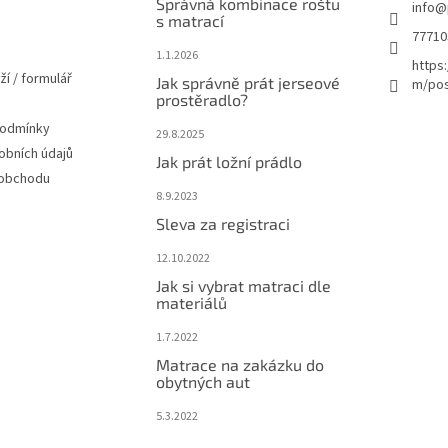
Správná kombinace roštu
info
@
s matrací
77710
1.1.2026
https
ží / formulář
Jak správně prát jerseové
m/pos
prostěradlo?
podmínky
29.8.2025
obních údajů
Jak prát ložní prádlo
 obchodu
8.9.2023
Sleva za registraci
12.10.2022
Jak si vybrat matraci dle
materiálů
1.7.2022
Matrace na zakázku do
obytných aut
5.3.2022