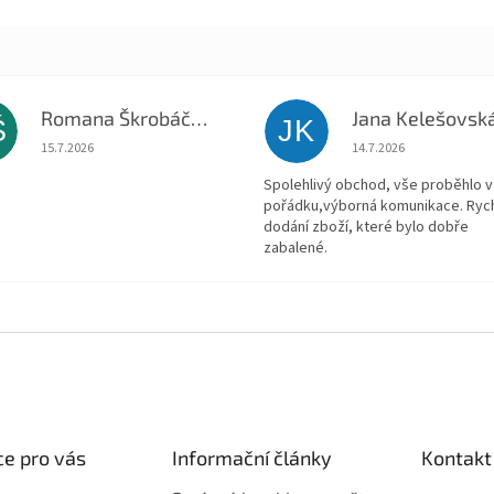
Romana Škrobáčková
Jana Kelešovsk
Š
JK
Hodnocení obchodu je 5 z 5 hvězdiček.
Hodnocení obchodu je
15.7.2026
14.7.2026
Spolehlivý obchod, vše proběhlo v
pořádku,výborná komunikace. Ryc
dodání zboží, které bylo dobře
zabalené.
e pro vás
Informační články
Kontakt