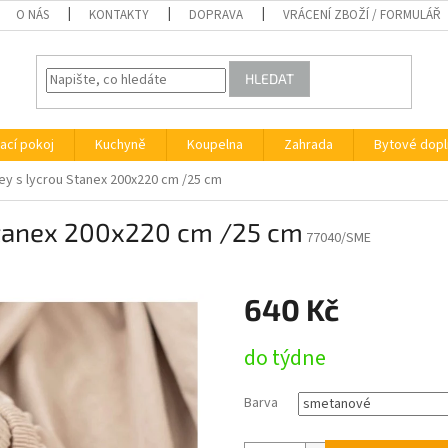
O NÁS
KONTAKTY
DOPRAVA
VRÁCENÍ ZBOŽÍ / FORMULÁŘ
HLEDAT
ací pokoj
Kuchyně
Koupelna
Zahrada
Bytové dopl
ey s lycrou Stanex 200x220 cm /25 cm
 Stanex 200x220 cm /25 cm
77040/SME
640 Kč
Měrná
do týdne
cena:
Barva