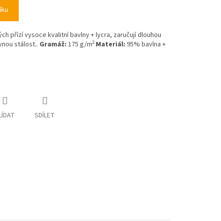
íku
h přízí vysoce kvalitní bavlny + lycra, zaručují dlouhou
2
nou stálost..
Gramáž:
175 g/m
Materiál:
95% bavlna +
LÍDAT
SDÍLET