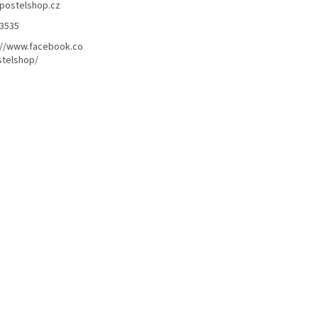
postelshop.cz
3535
://www.facebook.co
telshop/