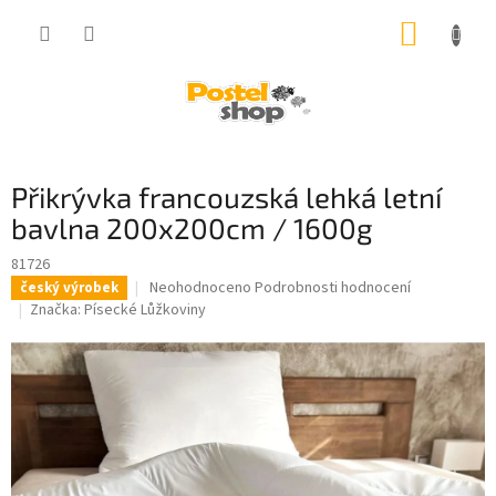
Přejít
NÁKUP
na
obsah
KOŠÍK
Přikrývka francouzská lehká letní
bavlna 200x200cm / 1600g
81726
Průměrné
Neohodnoceno
Podrobnosti hodnocení
český výrobek
hodnocení
Značka:
Písecké Lůžkoviny
produktu
je
0,0
z
5
hvězdiček.