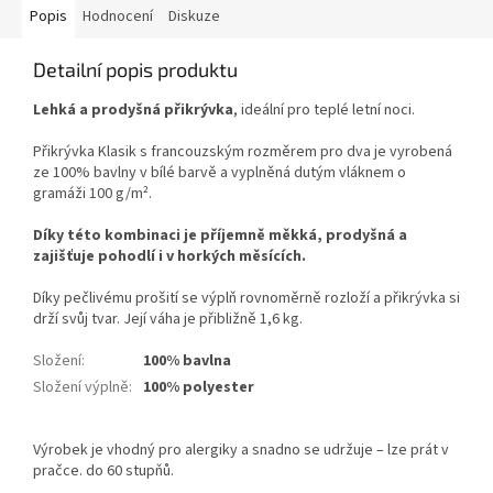
Popis
Hodnocení
Diskuze
Detailní popis produktu
Lehká a prodyšná přikrývka
, ideální pro teplé letní noci.
Přikrývka Klasik s francouzským rozměrem pro dva je vyrobená
ze 100% bavlny v bílé barvě a vyplněná dutým vláknem o
gramáži 100 g/m².
Díky této kombinaci je příjemně měkká, prodyšná a
zajišťuje pohodlí i v horkých měsících.
Díky pečlivému prošití se výplň rovnoměrně rozloží a přikrývka si
drží svůj tvar. Její váha je přibližně 1,6 kg.
Složení
:
100% bavlna
Složení výplně
:
100% polyester
Výrobek je vhodný pro alergiky a snadno se udržuje – lze prát v
pračce. do 60 stupňů.