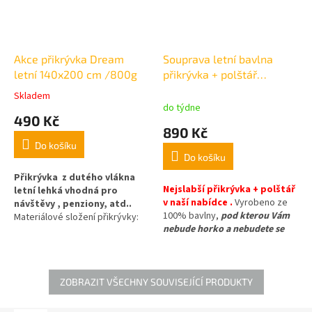
Akce přikrývka Dream
Souprava letní bavlna
letní 140x200 cm /800g
přikrývka + polštář
140x200cm +70x90cm
Skladem
Průměrné
do týdne
hodnocení
490 Kč
produktu
890 Kč
je
Do košíku
5,0
Do košíku
z
5
Přikrývka z dutého vlákna
Nejslabší přikrývka + polštář
hvězdiček.
letní lehká vhodná pro
v naší nabídce .
Vyrobeno ze
návštěvy , penziony, atd..
100% bavlny,
pod kterou Vám
Materiálové složení přikrývky:
nebude horko a nebudete se
výplň 100% polyester (duté
potit
. výplň 100% duté vlákno -
vlákno), povrch 100% polyester,
100g/m2. Vhodné na léto.
microfibre. Vhodná i do
ubytovacích zařízení, penzionů,
ZOBRAZIT VŠECHNY SOUVISEJÍCÍ PRODUKTY
chat a chalup.