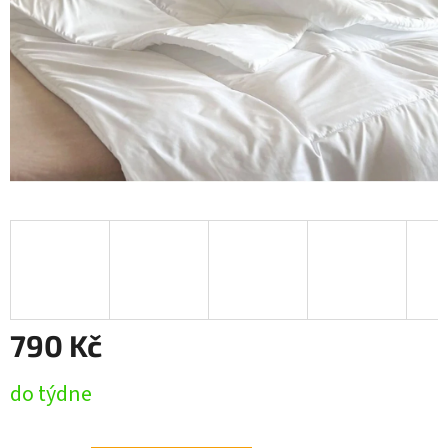
790 Kč
Měrná
do týdne
cena: