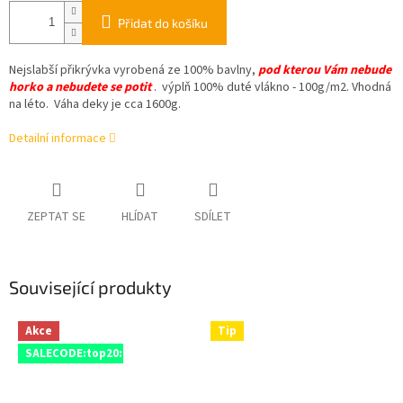
Přidat do košíku
Nejslabší přikrývka vyrobená ze 100% bavlny,
pod kterou Vám nebude
horko a nebudete se potit
. výplň 100% duté vlákno - 100g/m2. Vhodná
na léto. Váha deky je cca 1600g.
Detailní informace
ZEPTAT SE
HLÍDAT
SDÍLET
Související produkty
Akce
Tip
SALECODE:top20:20:%