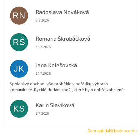
Radoslava Nováková
RN
Hodnocení obchodu je 5 z 5 hvězdiček.
3.8.2026
Romana Škrobáčková
RŠ
Hodnocení obchodu je 5 z 5 hvězdiček.
15.7.2026
Jana Kelešovská
JK
Hodnocení obchodu je 5 z 5 hvězdiček.
14.7.2026
Spolehlivý obchod, vše proběhlo v pořádku,výborná
komunikace. Rychlé dodání zboží, které bylo dobře zabalené.
Karin Slavíková
KS
Hodnocení obchodu je 5 z 5 hvězdiček.
8.7.2026
Zobrazit další hodnocení