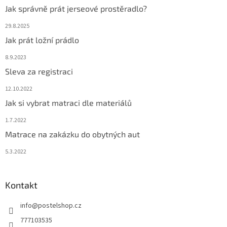
Jak správně prát jerseové prostěradlo?
29.8.2025
Jak prát ložní prádlo
8.9.2023
Sleva za registraci
12.10.2022
Jak si vybrat matraci dle materiálů
1.7.2022
Matrace na zakázku do obytných aut
5.3.2022
Kontakt
info
@
postelshop.cz
777103535