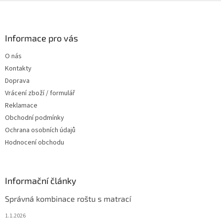
Z
á
p
a
Informace pro vás
t
O nás
í
Kontakty
Doprava
Vrácení zboží / formulář
Reklamace
Obchodní podmínky
Ochrana osobních údajů
Hodnocení obchodu
Informační články
Správná kombinace roštu s matrací
1.1.2026