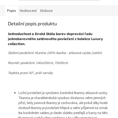
Popis
Hodnocení
Diskuze
Detailní popis produktu
Jednoduchost a široká škála barev doprovází řadu
jednobarevného saténového povlečení z kolekce Luxury
collection.
Složení povlečení: tkanina 100% bavlna - atlasová vazba (satén)
Rozměr povlečení: 140x200cm, 70x90cm
Teplota praní: 60°, prát naruby
Ložní povlečení je vyrobeno bavlněné tkaniny atlasové vazby.
Tkanina je charakteristická vysokou dostavou velmi jemných
přízí, tedy pevnost tkaniny je zachována, ale právě díky husté
dostavě tkaniny je povlečení hřejivé a velmi příjemné na omak.
Na bavlněném saténu je desén daleko pestřejší a barvy na této
tkaninové vazbě velmi vyniknou a to i díky mercerizaci.