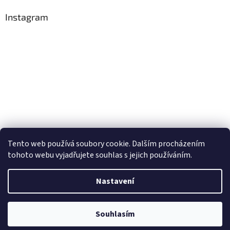
Instagram
Tento web používá soubory cookie. Dalším procházením
Sledovat na Instagramu
tohoto webu vyjadřujete souhlas s jejich používáním.
Nastavení
Vytvořil Shoptet
Souhlasím
Copyright 2026
Postelshop.cz
. Všechna práva vyhrazena.
Žhavé novinky!!!