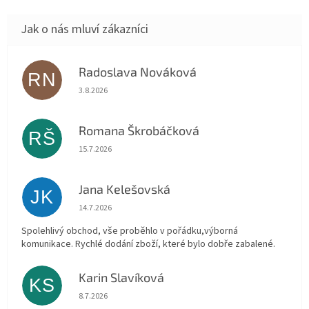
Radoslava Nováková
RN
Hodnocení obchodu je 5 z 5 hvězdiček.
3.8.2026
Romana Škrobáčková
RŠ
Hodnocení obchodu je 5 z 5 hvězdiček.
15.7.2026
Jana Kelešovská
JK
Hodnocení obchodu je 5 z 5 hvězdiček.
14.7.2026
Spolehlivý obchod, vše proběhlo v pořádku,výborná
komunikace. Rychlé dodání zboží, které bylo dobře zabalené.
Karin Slavíková
KS
Hodnocení obchodu je 5 z 5 hvězdiček.
8.7.2026