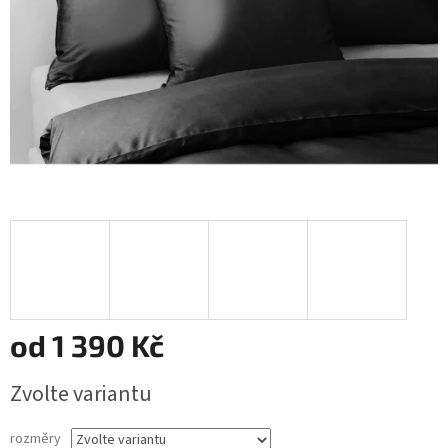
od
1 390 Kč
Měrná
Zvolte variantu
cena:
rozměry