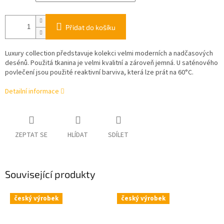
Přidat do košíku
Luxury collection představuje kolekci velmi moderních a nadčasových
desénů. Použitá tkanina je velmi kvalitní a zároveň jemná. U saténového
povlečení jsou použité reaktivní barviva, která lze prát na 60°C.
Detailní informace
ZEPTAT SE
HLÍDAT
SDÍLET
Související produkty
český výrobek
český výrobek