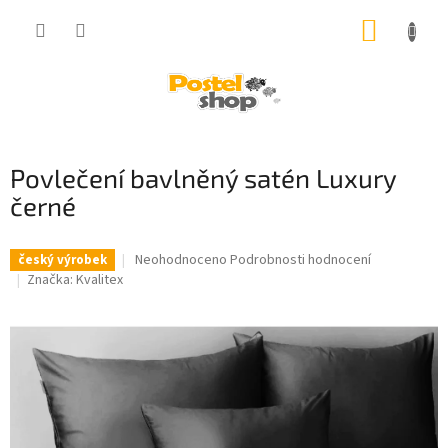
Přejít
NÁKUP
na
obsah
KOŠÍK
Povlečení bavlněný satén Luxury
černé
Průměrné
Neohodnoceno
Podrobnosti hodnocení
český výrobek
hodnocení
Značka:
Kvalitex
produktu
je
0,0
z
5
hvězdiček.