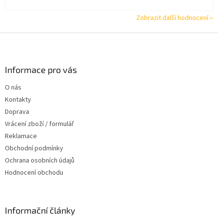
Zobrazit další hodnocení
Z
á
p
a
Informace pro vás
t
O nás
í
Kontakty
Doprava
Vrácení zboží / formulář
Reklamace
Obchodní podmínky
Ochrana osobních údajů
Hodnocení obchodu
Informační články