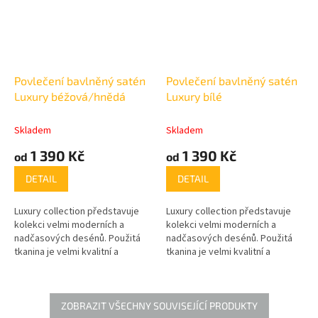
Povlečení bavlněný satén
Povlečení bavlněný satén
Luxury béžová/hnědá
Luxury bílé
Skladem
Skladem
1 390 Kč
1 390 Kč
od
od
DETAIL
DETAIL
Luxury collection představuje
Luxury collection představuje
kolekci velmi moderních a
kolekci velmi moderních a
nadčasových desénů. Použitá
nadčasových desénů. Použitá
tkanina je velmi kvalitní a
tkanina je velmi kvalitní a
zároveň jemná. U saténového
zároveň jemná. U saténového
povlečení jsou použité reaktivní
povlečení jsou použité reaktivní
barviva, která lze prát na 60°C.
barviva, která lze prát na
2
60°C. gramáž 125g/m
.
ZOBRAZIT VŠECHNY SOUVISEJÍCÍ PRODUKTY