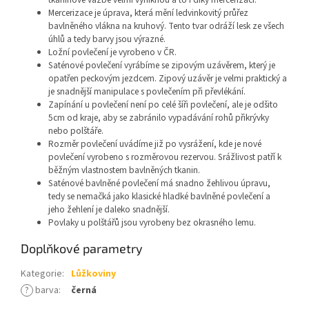
Mercerizace je úprava, která mění ledvinkovitý průřez
bavlněného vlákna na kruhový. Tento tvar odráží lesk ze všech
úhlů a tedy barvy jsou výrazné.
Ložní povlečení je vyrobeno v ČR.
Saténové povlečení vyrábíme se zipovým uzávěrem, který je
opatřen peckovým jezdcem. Zipový uzávěr je velmi praktický a
je snadnější manipulace s povlečením při převlékání.
Zapínání u povlečení není po celé šíři povlečení, ale je odšito
5cm od kraje, aby se zabránilo vypadávání rohů přikrývky
nebo polštáře.
Rozměr povlečení uvádíme již po vysrážení, kde je nové
povlečení vyrobeno s rozměrovou rezervou. Srážlivost patří k
běžným vlastnostem bavlněných tkanin.
Saténové bavlněné povlečení má snadno žehlivou úpravu,
tedy se nemačká jako klasické hladké bavlněné povlečení a
jeho žehlení je daleko snadnější.
Povlaky u polštářů jsou vyrobeny bez okrasného lemu.
Doplňkové parametry
Kategorie
:
Lůžkoviny
?
barva
:
černá