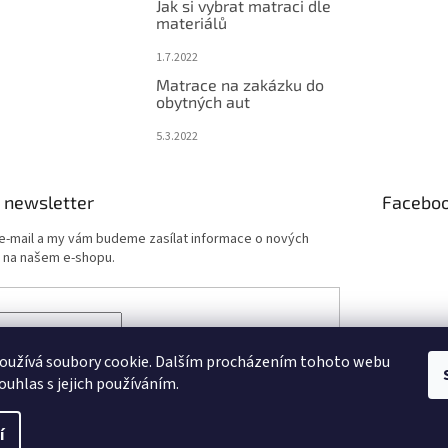
Jak si vybrat matraci dle
materiálů
1.7.2022
Matrace na zakázku do
obytných aut
5.3.2022
 newsletter
Facebo
 e-mail a my vám budeme zasílat informace o nových
 na našem e-shopu.
ÁSIT SE
oužívá soubory cookie. Dalším procházením tohoto webu
ouhlas s jejich používáním.
í
.