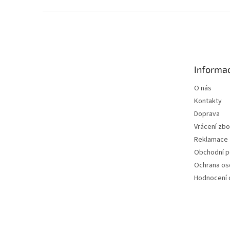
Z
á
p
a
t
Informac
í
O nás
Kontakty
Doprava
Vrácení zbo
Reklamace
Obchodní 
Ochrana os
Hodnocení