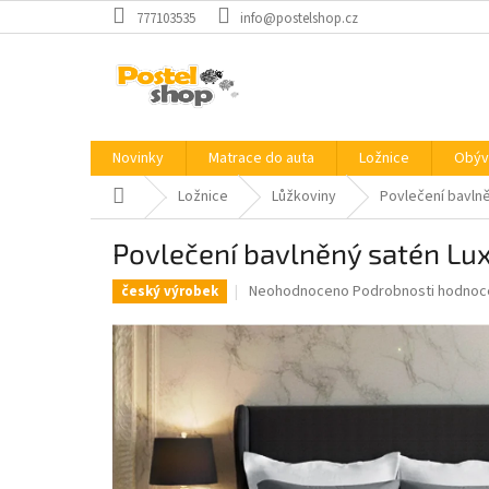
Přejít
777103535
info@postelshop.cz
na
obsah
Novinky
Matrace do auta
Ložnice
Obýv
Domů
Ložnice
Lůžkoviny
Povlečení bavlně
Povlečení bavlněný satén Lux
Průměrné
Neohodnoceno
Podrobnosti hodnoc
český výrobek
hodnocení
produktu
je
0,0
z
5
hvězdiček.