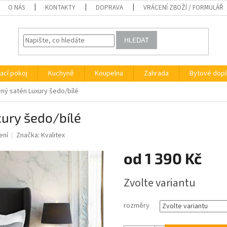
O NÁS
KONTAKTY
DOPRAVA
VRÁCENÍ ZBOŽÍ / FORMULÁŘ
HLEDAT
ací pokoj
Kuchyně
Koupelna
Zahrada
Bytové dopl
ný satén Luxury šedo/bílé
ury šedo/bílé
ení
Značka:
Kvalitex
od
1 390 Kč
Měrná
Zvolte variantu
cena:
rozměry