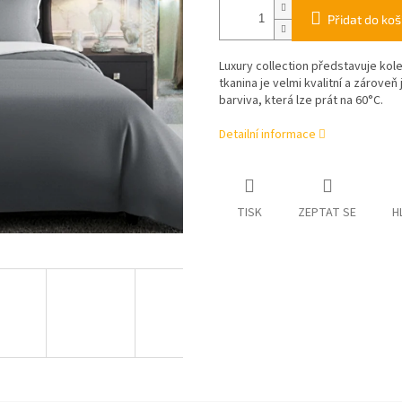
Přidat do koš
Luxury collection představuje ko
tkanina je velmi kvalitní a zárove
barviva, která lze prát na 60°C.
Detailní informace
TISK
ZEPTAT SE
H