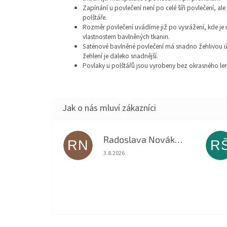
Zapínání u povlečení není po celé šíři povlečení, a
polštáře.
Rozměr povlečení uvádíme již po vysrážení, kde je
vlastnostem bavlněných tkanin.
Saténové bavlněné povlečení má snadno žehlivou úp
žehlení je daleko snadnější.
Povlaky u polštářů jsou vyrobeny bez okrasného le
Radoslava Nováková
RN
R
Hodnocení obchodu je 5 z 5 hvězdiček.
3.8.2026