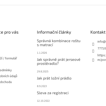
e pro vás
Informační články
Kontakt
Správná kombinace roštu
info
@
s matrací
77710
1.1.2026
https
ží / formulář
Jak správně prát jerseové
m/pos
prostěradlo?
podmínky
29.8.2025
obních údajů
Jak prát ložní prádlo
 obchodu
8.9.2023
Sleva za registraci
12.10.2022