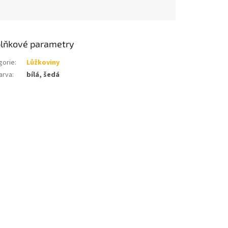
lňkové parametry
gorie
:
Lůžkoviny
arva
:
bílá, šedá