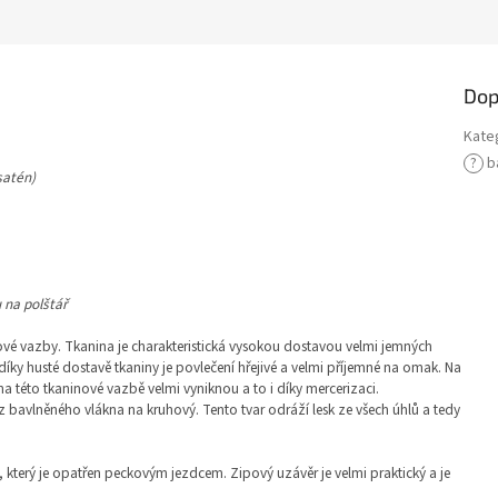
Dop
Kate
?
b
satén)
 na polštář
ové vazby. Tkanina je charakteristická vysokou dostavou velmi jemných
díky husté dostavě tkaniny je povlečení hřejivé a velmi příjemné na omak. Na
na této tkaninové vazbě velmi vyniknou a to i díky mercerizaci.
ez bavlněného vlákna na kruhový. Tento tvar odráží lesk ze všech úhlů a tedy
který je opatřen peckovým jezdcem. Zipový uzávěr je velmi praktický a je