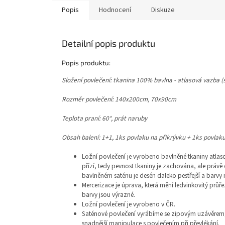
Popis
Hodnocení
Diskuze
Detailní popis produktu
Popis produktu:
Složení povlečení: tkanina 100% bavlna - atlasová vazba (
Rozměr povlečení: 140x200cm, 70x90cm
Teplota praní: 60°, prát naruby
Obsah balení: 1+1, 1ks povlaku na přikrývku + 1ks povlaku
Ložní povlečení je vyrobeno bavlněné tkaniny atlas
přízí, tedy pevnost tkaniny je zachována, ale právě 
bavlněném saténu je desén daleko pestřejší a barvy 
Mercerizace je úprava, která mění ledvinkovitý průř
barvy jsou výrazné.
Ložní povlečení je vyrobeno v ČR.
Saténové povlečení vyrábíme se zipovým uzávěrem, 
snadnější manipulace s povlečením při převlékání.