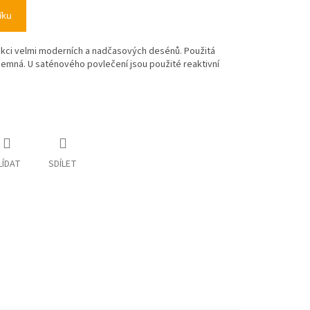
íku
lekci velmi moderních a nadčasových desénů. Použitá
ň jemná. U saténového povlečení jsou použité reaktivní
LÍDAT
SDÍLET