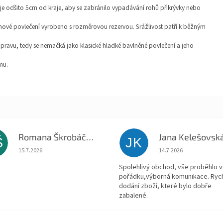
le je odšito 5cm od kraje, aby se zabránilo vypadávání rohů přikrývky nebo
 nové povlečení vyrobeno s rozměrovou rezervou. Srážlivost patří k běžným
ravu, tedy se nemačká jako klasické hladké bavlněné povlečení a jeho
mu.
Romana Škrobáčková
Jana Kelešovsk
Š
JK
Hodnocení obchodu je 5 z 5 hvězdiček.
Hodnocení obchodu je
15.7.2026
14.7.2026
Spolehlivý obchod, vše proběhlo v
pořádku,výborná komunikace. Ryc
dodání zboží, které bylo dobře
zabalené.