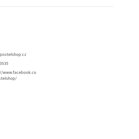
postelshop.cz
3535
://www.facebook.co
telshop/