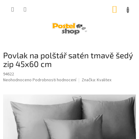
Přejít
NÁKUP
na
obsah
KOŠÍK
Povlak na polštář satén tmavě šedý
zip 45x60 cm
94622
Průměrné
Neohodnoceno
Podrobnosti hodnocení
Značka:
Kvalitex
hodnocení
produktu
je
0,0
z
5
hvězdiček.