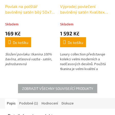
Povlak na polštář
Výprodej povlečení
bavlněný satén bílý 50x70
bavlněný satén Kvalitex
cm
Luxury bílé 200x200cm +
2x70x90cm
Skladem
Skladem
169 Kč
1 592 Kč
Do košíku
Do košíku
Složení povlaku: tkanina 100%
Luxury collection představuje
bavlna, atlasová vazba - satén,
kolekci velmi moderních a
jednobarevná
nadčasových desénů. Použitá
tkanina je velmi kvalitní a
zároveň jemná. U saténového
povlečení jsou použité reaktivní
barviva, která lze prát na
2
60°C. gramáž 125g/m
.
ZOBRAZIT VŠECHNY SOUVISEJÍCÍ PRODUKTY
Popis
Podobné (1)
Hodnocení
Diskuze