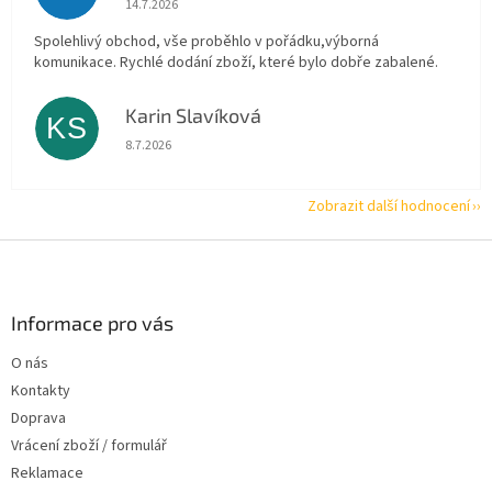
14.7.2026
Spolehlivý obchod, vše proběhlo v pořádku,výborná
komunikace. Rychlé dodání zboží, které bylo dobře zabalené.
Karin Slavíková
KS
Hodnocení obchodu je 5 z 5 hvězdiček.
8.7.2026
Zobrazit další hodnocení
Z
á
p
a
Informace pro vás
t
O nás
í
Kontakty
Doprava
Vrácení zboží / formulář
Reklamace