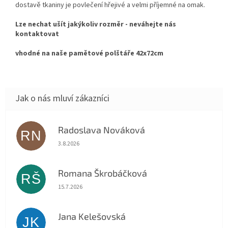
dostavě tkaniny je povlečení hřejivé a velmi příjemné na omak.
Lze nechat ušít jakýkoliv rozměr - neváhejte nás
kontaktovat
vhodné na naše pamětové polštáře 42x72cm
Radoslava Nováková
RN
Hodnocení obchodu je 5 z 5 hvězdiček.
3.8.2026
Romana Škrobáčková
RŠ
Hodnocení obchodu je 5 z 5 hvězdiček.
15.7.2026
Jana Kelešovská
JK
Hodnocení obchodu je 5 z 5 hvězdiček.