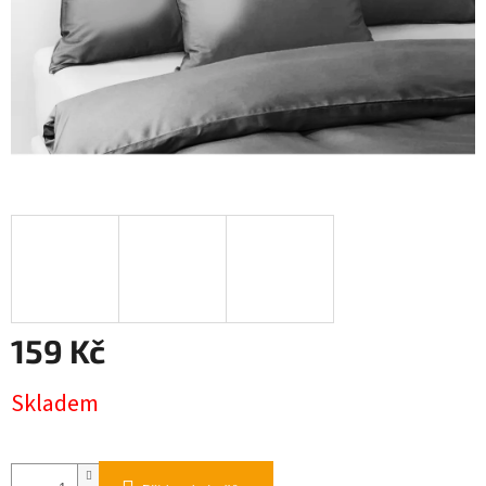
159 Kč
Měrná
Skladem
cena: