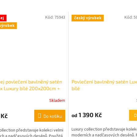
Kód:
75943
Kód:
5
ej
český výrobek
výrobek
ej povlečení bavlněný satén
Povlečení bavlněný satén Lu
ex Luxury bílé 200x200cm +
bílé
90cm
Skladem
1 390 Kč
 Kč
od
D
Do košíku
Luxury collection představuje kolek
ollection představuje kolekci velmi
moderních a nadčasových desénů. 
ch a nadčasových desénů. Použitá