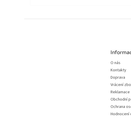
Z
á
p
a
t
Informac
í
O nás
Kontakty
Doprava
Vrácení zbo
Reklamace
Obchodní 
Ochrana os
Hodnocení