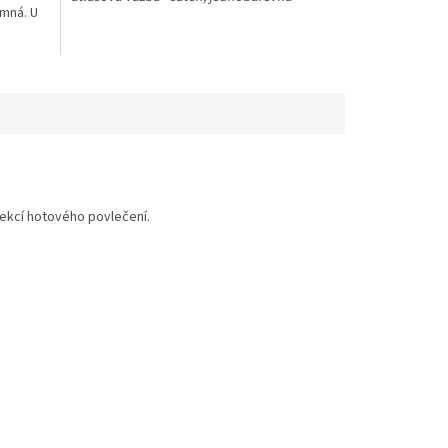
emná. U
fekcí hotového povlečení.