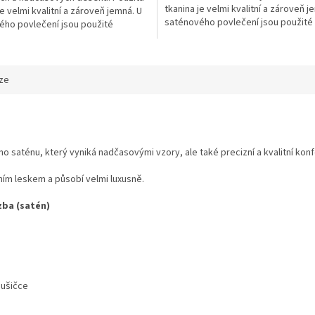
tkanina je velmi kvalitní a zároveň j
je velmi kvalitní a zároveň jemná. U
saténového povlečení jsou použité
ého povlečení jsou použité
reaktivní barviva, která lze prát na
í barviva, která lze prát na
2
60°C. gramáž 125g/m
.
2
ramáž 125g/m
.
ze
 saténu, který vyniká nadčasovými vzory, ale také precizní a kvalitní kon
ním leskem a působí velmi luxusně.
zba (satén)
sušičce