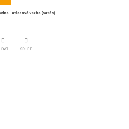
vlna - atlasová vazba (satén)
LÍDAT
SDÍLET