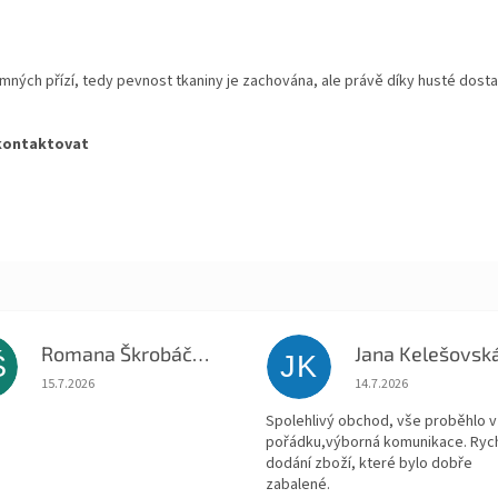
mných přízí, tedy pevnost tkaniny je zachována, ale právě díky husté dostav
s kontaktovat
Romana Škrobáčková
Jana Kelešovsk
Š
JK
Hodnocení obchodu je 5 z 5 hvězdiček.
Hodnocení obchodu je
15.7.2026
14.7.2026
Spolehlivý obchod, vše proběhlo v
pořádku,výborná komunikace. Ryc
dodání zboží, které bylo dobře
zabalené.