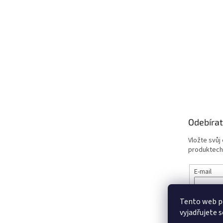
Odebírat
Vložte svůj
produktech
E-mail
PŘIHL
Tento web p
vyjadřujete s