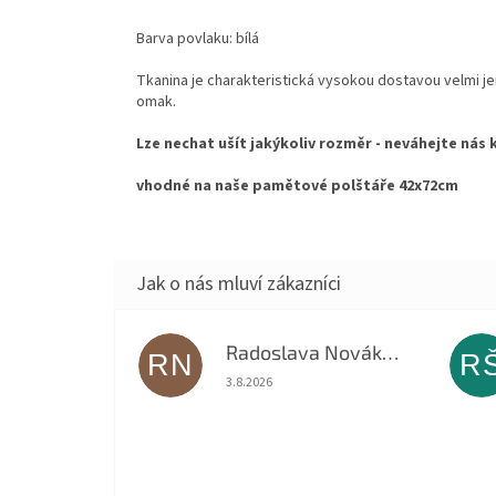
Barva povlaku: bílá
Tkanina je charakteristická vysokou dostavou velmi je
omak.
Lze nechat ušít jakýkoliv rozměr - neváhejte ná
vhodné na naše pamětové polštáře 42x72cm
Radoslava Nováková
RN
R
Hodnocení obchodu je 5 z 5 hvězdiček.
3.8.2026