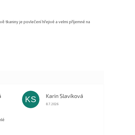
ě tkaniny je povlečení hřejivé a velmi příjemné na
á
Karin Slavíková
KS
 5 z 5 hvězdiček.
Hodnocení obchodu je 5 z 5 hvězdiček.
8.7.2026
hlé