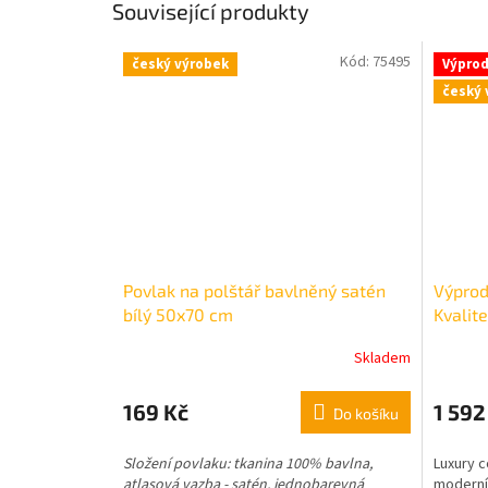
Související produkty
Kód:
75495
český výrobek
Výprod
český 
Povlak na polštář bavlněný satén
Výprod
bílý 50x70 cm
Kvalit
2x70x
Skladem
169 Kč
1 592
Do košíku
Složení povlaku: tkanina 100% bavlna,
Luxury c
atlasová vazba - satén, jednobarevná
moderní