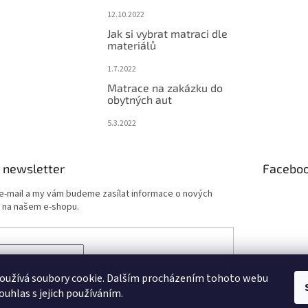
12.10.2022
Jak si vybrat matraci dle
materiálů
1.7.2022
Matrace na zakázku do
obytných aut
5.3.2022
 newsletter
Facebo
 e-mail a my vám budeme zasílat informace o nových
 na našem e-shopu.
ÁSIT SE
oužívá soubory cookie. Dalším procházením tohoto webu
ouhlas s jejich používáním.