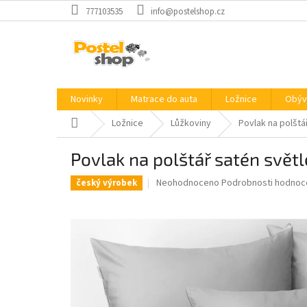
Přejít
777103535
info@postelshop.cz
na
obsah
Novinky
Matrace do auta
Ložnice
Obýv
Domů
Ložnice
Lůžkoviny
Povlak na polštá
Povlak na polštář satén svět
Průměrné
Neohodnoceno
Podrobnosti hodnoc
český výrobek
hodnocení
produktu
je
0,0
z
5
hvězdiček.