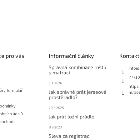
e pro vás
Informační články
Kontakt
Správná kombinace roštu
info
@
s matrací
77710
1.1.2026
https
ží / formulář
Jak správně prát jerseové
m/pos
prostěradlo?
podmínky
29.8.2025
obních údajů
Jak prát ložní prádlo
 obchodu
8.9.2023
Sleva za registraci