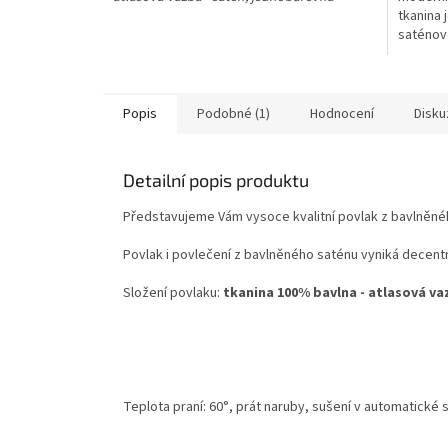
tkanina 
saténov
reaktivn
60°C. g
Popis
Podobné (1)
Hodnocení
Disku
Detailní popis produktu
Představujeme Vám vysoce kvalitní povlak z bavlněného
Povlak i povlečení z bavlněného saténu vyniká decent
Složení povlaku:
tkanina 100% bavlna - atlasová va
Teplota praní: 60°, prát naruby, sušení v automatické 