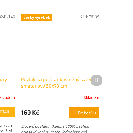
8241/140
Kód:
76139
český výrobek
Další
xury
Povlak na polštář bavlněný satén
produkt
smetanový 50x70 cm
Skladem
Skladem
169 Kč
ETAIL
Do košíku
ci velmi
Složení povlaku: tkanina 100% bavlna,
Použitá
atlasová vazba - satén, jednobarevná