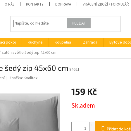
O NÁS
KONTAKTY
DOPRAVA
VRÁCENÍ ZBOŽÍ / FORMULÁŘ
HLEDAT
ací pokoj
Kuchyně
Koupelna
Zahrada
Bytové dopl
ř satén světle šedý zip 45x60 cm
le šedý zip 45x60 cm
94621
ení
Značka:
Kvalitex
159 Kč
Měrná
Skladem
cena:
Přidat do koš