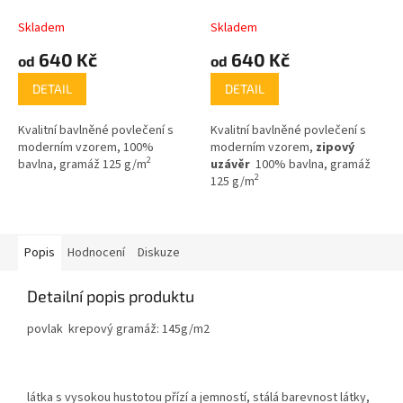
Skladem
Skladem
640 Kč
640 Kč
od
od
DETAIL
DETAIL
Kvalitní bavlněné povlečení s
Kvalitní bavlněné povlečení s
moderním vzorem, 100%
moderním vzorem,
zipový
2
bavlna, gramáž 125 g/m
uzávěr
100% bavlna, gramáž
2
125 g/m
Popis
Hodnocení
Diskuze
Detailní popis produktu
povlak krepový gramáž: 145g/m2
látka s vysokou hustotou přízí a jemností, stálá barevnost látky,