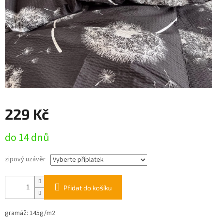
229 Kč
Měrná
do 14 dnů
cena:
zipový uzávěr
Přidat do košíku
gramáž:
145g/m2