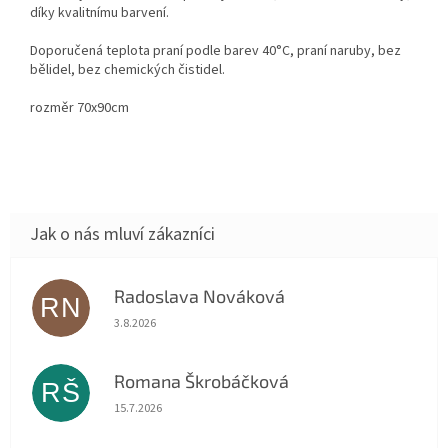
díky kvalitnímu barvení.
Doporučená teplota praní podle barev 40°C, praní naruby, bez
bělidel, bez chemických čistidel.
rozměr 70x90cm
Radoslava Nováková
RN
Hodnocení obchodu je 5 z 5 hvězdiček.
3.8.2026
Romana Škrobáčková
RŠ
Hodnocení obchodu je 5 z 5 hvězdiček.
15.7.2026