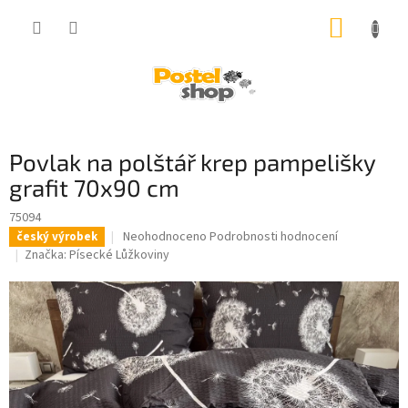
Přejít
NÁKUP
na
obsah
KOŠÍK
Povlak na polštář krep pampelišky
grafit 70x90 cm
75094
Průměrné
Neohodnoceno
Podrobnosti hodnocení
český výrobek
hodnocení
Značka:
Písecké Lůžkoviny
produktu
je
0,0
z
5
hvězdiček.