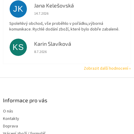
Jana Kelešovská
JK
Hodnocení obchodu je 5 z 5 hvězdiček.
14.7.2026
Spolehlivý obchod, vše proběhlo v pořádku,výborná
komunikace. Rychlé dodání zboží, které bylo dobře zabalené.
Karin Slavíková
KS
Hodnocení obchodu je 5 z 5 hvězdiček.
8.7.2026
Zobrazit další hodnocení
Z
á
p
a
Informace pro vás
t
O nás
í
Kontakty
Doprava
Vrácení zboží / formulář