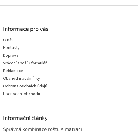
Z
á
p
a
Informace pro vás
t
O nás
í
Kontakty
Doprava
Vrácení zboží / formulář
Reklamace
Obchodní podmínky
Ochrana osobních údajů
Hodnocení obchodu
Informační články
Správná kombinace roštu s matrací