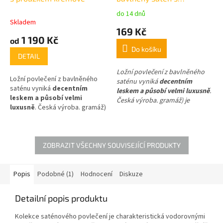
proužkem béžový 50x70
do 14 dnů
Průměrné
cm
Skladem
hodnocení
169 Kč
produktu
1 190 Kč
od
je
Do košíku
5,0
DETAIL
z
5
Ložní povlečení z bavlněného
Ložní povlečení z bavlněného
hvězdiček.
saténu vyniká
decentním
saténu vyniká
decentním
leskem a působí velmi luxusně
.
leskem a působí velmi
Česká výroba.
gramáž) je
luxusně
. Česká výroba. gramáž)
2
145g/m
.
Složení povlaku:
2
je 145g/m
tkanina 100% bavlna, atlasová
vazba - satén, jednobarevná
ZOBRAZIT VŠECHNY SOUVISEJÍCÍ PRODUKTY
Popis
Podobné (1)
Hodnocení
Diskuze
Detailní popis produktu
Kolekce saténového povlečení je charakteristická vodorovnými