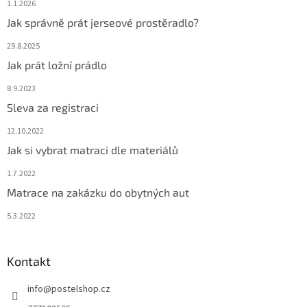
1.1.2026
Jak správně prát jerseové prostěradlo?
29.8.2025
Jak prát ložní prádlo
8.9.2023
Sleva za registraci
12.10.2022
Jak si vybrat matraci dle materiálů
1.7.2022
Matrace na zakázku do obytných aut
5.3.2022
Kontakt
info
@
postelshop.cz