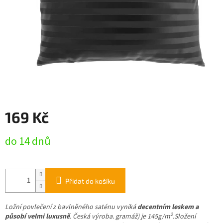
169 Kč
Měrná
do 14 dnů
cena:
Přidat do košíku
Ložní povlečení z bavlněného saténu vyniká
decentním leskem a
2
působí velmi luxusně
. Česká výroba.
gramáž) je 145g/m
.
Složení