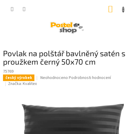
Přejít
NÁKUP
na
obsah
KOŠÍK
Povlak na polštář bavlněný satén s
proužkem černý 50x70 cm
75769
Průměrné
Neohodnoceno
Podrobnosti hodnocení
český výrobek
hodnocení
Značka:
Kvalitex
produktu
je
0,0
z
5
hvězdiček.