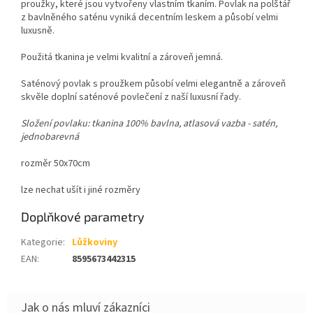
proužky, které jsou vytvořeny vlastním tkaním. Povlak na polštář
z bavlněného saténu vyniká decentním leskem a působí velmi
luxusně.
Použitá tkanina je velmi kvalitní a zároveň jemná.
Saténový povlak s proužkem působí velmi elegantně a zároveň
skvěle doplní saténové povlečení z naší luxusní řady.
Složení povlaku: tkanina 100% bavlna, atlasová vazba - satén,
jednobarevná
rozměr 50x70cm
lze nechat ušít i jiné rozměry
Doplňkové parametry
Kategorie
:
Lůžkoviny
EAN
:
8595673442315