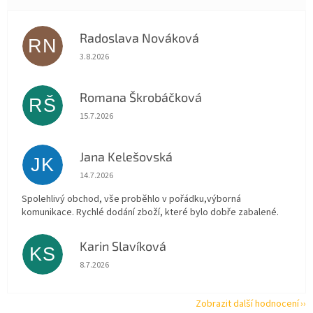
Radoslava Nováková
RN
Hodnocení obchodu je 5 z 5 hvězdiček.
3.8.2026
Romana Škrobáčková
RŠ
Hodnocení obchodu je 5 z 5 hvězdiček.
15.7.2026
Jana Kelešovská
JK
Hodnocení obchodu je 5 z 5 hvězdiček.
14.7.2026
Spolehlivý obchod, vše proběhlo v pořádku,výborná
komunikace. Rychlé dodání zboží, které bylo dobře zabalené.
Karin Slavíková
KS
Hodnocení obchodu je 5 z 5 hvězdiček.
8.7.2026
Zobrazit další hodnocení