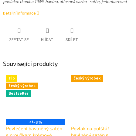
povlaku: tkanina 100% bavlna, atlasová vazba - satén, jednobarevná
Detailní informace
ZEPTAT SE
HLÍDAT
SDÍLET
Související produkty
Tip
český výrobek
český výrobek
Bestseller
až
–8 %
Povlečení bavlněný satén
Povlak na polštář
s proužkem krémové
bavlněný satén s