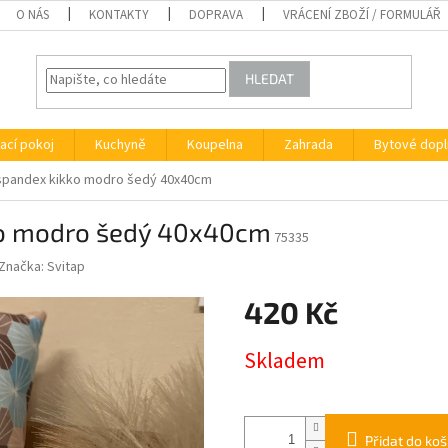
O NÁS
KONTAKTY
DOPRAVA
VRÁCENÍ ZBOŽÍ / FORMULÁŘ
HLEDAT
ací pokoj
Kuchyně
Koupelna
Zahrada
Bytové dopl
spandex kikko modro šedý 40x40cm
ko modro šedý 40x40cm
75335
Značka:
Svitap
420 Kč
Měrná
Skladem
cena:
Přidat do koš