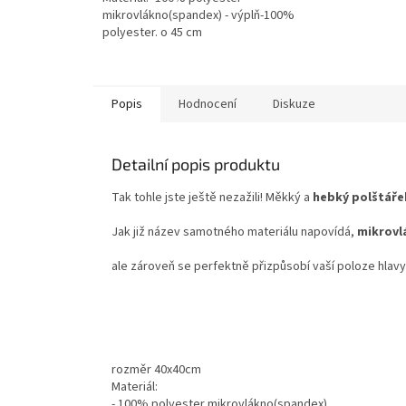
mikrovlákno(spandex) - výplň-100%
polyester. o 45 cm
Popis
Hodnocení
Diskuze
Detailní popis produktu
Tak tohle jste ještě nezažili! Měkký a
hebký polštáře
Jak již název samotného materiálu napovídá,
mikrovl
ale zároveň se perfektně přizpůsobí vaší poloze hlavy
rozměr 40x40cm
Materiál:
- 100% polyester mikrovlákno(spandex)