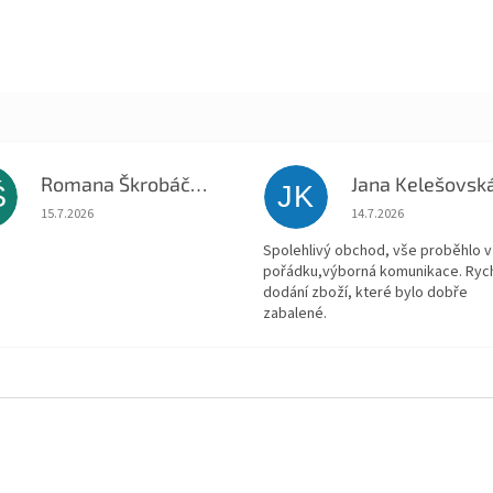
Romana Škrobáčková
Jana Kelešovsk
Š
JK
Hodnocení obchodu je 5 z 5 hvězdiček.
Hodnocení obchodu je
15.7.2026
14.7.2026
Spolehlivý obchod, vše proběhlo v
pořádku,výborná komunikace. Ryc
dodání zboží, které bylo dobře
zabalené.