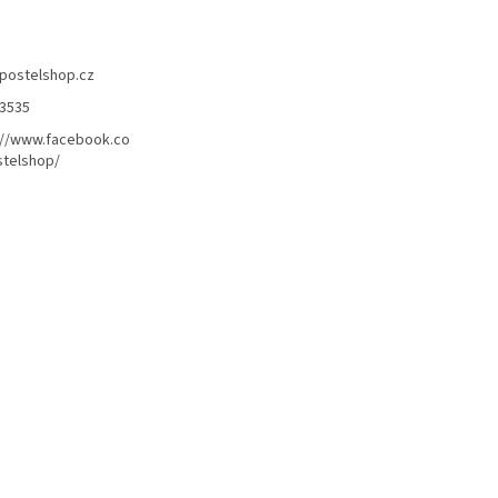
postelshop.cz
3535
://www.facebook.co
telshop/