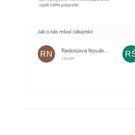
- výplň-100% polyester
Radoslava Nováková
RN
R
Hodnocení obchodu je 5 z 5 hvězdiček.
3.8.2026
Z
á
p
a