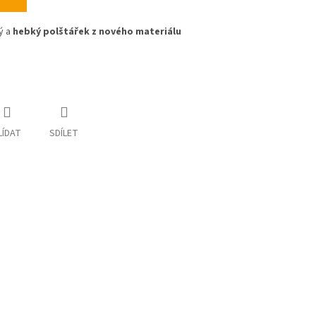
ký a
hebký polštářek z nového materiálu
m
LÍDAT
SDÍLET