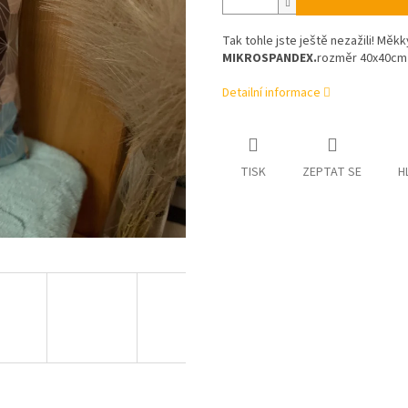
Tak tohle jste ještě nezažili! Měk
MIKROSPANDEX.
rozměr 40x40c
Detailní informace
TISK
ZEPTAT SE
H