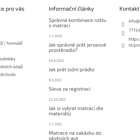
e pro vás
Informační články
Kontakt
Správná kombinace roštu
info
@
s matrací
77710
1.1.2026
https
ží / formulář
Jak správně prát jerseové
m/pos
prostěradlo?
podmínky
29.8.2025
obních údajů
Jak prát ložní prádlo
 obchodu
8.9.2023
Sleva za registraci
12.10.2022
Jak si vybrat matraci dle
materiálů
1.7.2022
Matrace na zakázku do
obytných aut