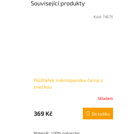
Související produkty
Kód:
74575
Polštářek mikrospandex černý s
ovečkou
Skladem
369 Kč
Do košíku
Materiál:- 100% polyester