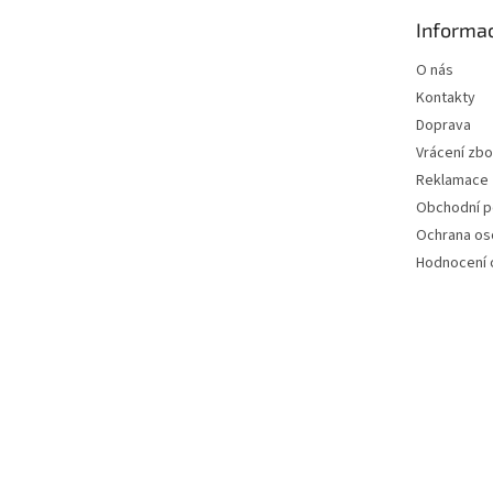
t
Informac
í
O nás
Kontakty
Doprava
Vrácení zbo
Reklamace
Obchodní 
Ochrana os
Hodnocení