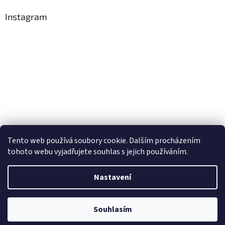
Instagram
Tento web používá soubory cookie. Dalším procházením
Sledovat na Instagramu
tohoto webu vyjadřujete souhlas s jejich používáním.
Nastavení
Vytvořil Shoptet
Souhlasím
Copyright 2026
Postelshop.cz
. Všechna práva vyhrazena.
Žhavé novinky!!!