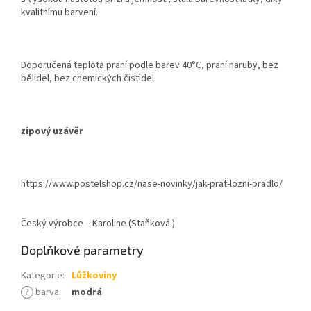
kvalitnímu barvení.
Doporučená teplota praní podle barev 40°C, praní naruby, bez
bělidel, bez chemických čistidel.
zipový uzávěr
https://www.postelshop.cz/nase-novinky/jak-prat-lozni-pradlo/
Český výrobce – Karoline (Staňková )
Doplňkové parametry
Kategorie
:
Lůžkoviny
?
barva
:
modrá