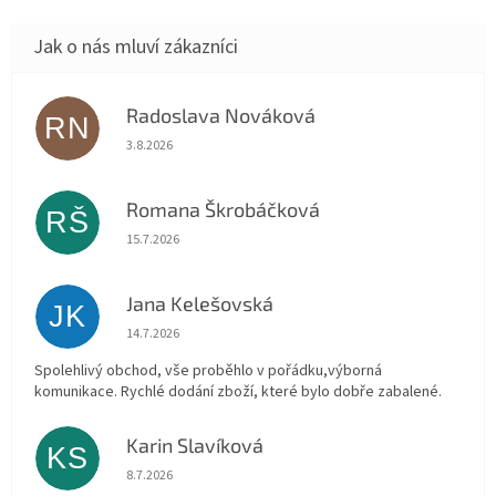
Radoslava Nováková
RN
Hodnocení obchodu je 5 z 5 hvězdiček.
3.8.2026
Romana Škrobáčková
RŠ
Hodnocení obchodu je 5 z 5 hvězdiček.
15.7.2026
Jana Kelešovská
JK
Hodnocení obchodu je 5 z 5 hvězdiček.
14.7.2026
Spolehlivý obchod, vše proběhlo v pořádku,výborná
komunikace. Rychlé dodání zboží, které bylo dobře zabalené.
Karin Slavíková
KS
Hodnocení obchodu je 5 z 5 hvězdiček.
8.7.2026