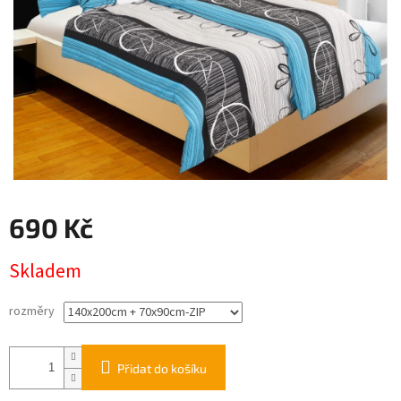
690 Kč
Měrná
Skladem
cena:
rozměry
Přidat do košíku