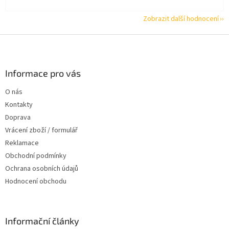
Zobrazit další hodnocení
Z
á
p
a
Informace pro vás
t
O nás
í
Kontakty
Doprava
Vrácení zboží / formulář
Reklamace
Obchodní podmínky
Ochrana osobních údajů
Hodnocení obchodu
Informační články