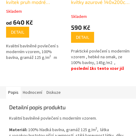
kvítek pruh modré
kvítky azurové 140x200cm
oboustranné
+70x90cm
Skladem
Průměrné
Skladem
hodnocení
640 Kč
od
produktu
590 Kč
je
DETAIL
5,0
DETAIL
z
Kvalitní bavlněné povlečení s
5
Praktické povlečení s moderním
moderním vzorem, 100%
hvězdiček.
2
vzorem , hebké na omak, ze
bavlna, gramáž 125 g/m
m
100% bavlny,
145g/m2 ,
poslední 1ks tento vzor již
nebude
Popis
Hodnocení
Diskuze
Detailní popis produktu
Kvalitní bavlněné povlečení s moderním vzorem.
2
Materiál:
100% hladká bavlna, gramáž 125 g/m
, látka
s vysokou hustotou přízí a jemností, stálá barevnost látky, díky