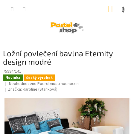
Přejít
NÁKUP
na
obsah
KOŠÍK
Ložní povlečení bavlna Eternity
design modré
75994/141
Novinka
český výrobek
Průměrné
Neohodnoceno
Podrobnosti hodnocení
hodnocení
Značka:
Karoline (Staňková)
produktu
je
0,0
z
5
hvězdiček.