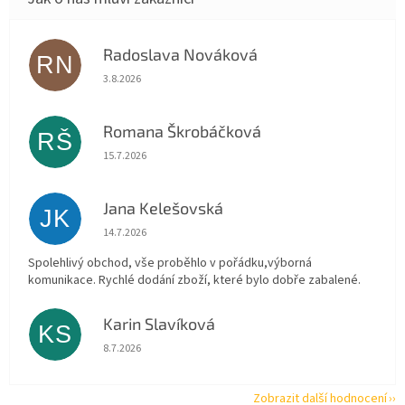
Radoslava Nováková
RN
Hodnocení obchodu je 5 z 5 hvězdiček.
3.8.2026
Romana Škrobáčková
RŠ
Hodnocení obchodu je 5 z 5 hvězdiček.
15.7.2026
Jana Kelešovská
JK
Hodnocení obchodu je 5 z 5 hvězdiček.
14.7.2026
Spolehlivý obchod, vše proběhlo v pořádku,výborná
komunikace. Rychlé dodání zboží, které bylo dobře zabalené.
Karin Slavíková
KS
Hodnocení obchodu je 5 z 5 hvězdiček.
8.7.2026
Zobrazit další hodnocení