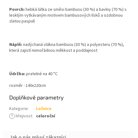
Povrch:
hebká látka ze směsi bambusu (30 %) a bavlny (70 %) s
lesklým vytkávaným motivem bambusových lísků a ozdobnou
zlatou paspulí
Náplň:
nadýchaná vlákna bambusu (30 %) a polyesteru (70 %),
která zajistí mimořádnou měkkost a poddajnost
Údržba:
pratelné na 40 °C
rozměr : 140x220cm
Doplňkové parametry
Kategorie
:
Ložnice
?
hřejivost
:
celoroční