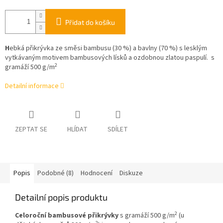
Přidat do košíku
H
ebká přikrývka ze směsi bambusu (30 %) a bavlny (70 %) s lesklým
vytkávaným motivem bambusových lísků a ozdobnou zlatou paspulí.
s
2
gramáží 500 g/m
Detailní informace
ZEPTAT SE
HLÍDAT
SDÍLET
Popis
Podobné (8)
Hodnocení
Diskuze
Detailní popis produktu
2
Celoroční bambusové přikrývky
s gramáží 500 g/m
(u
2