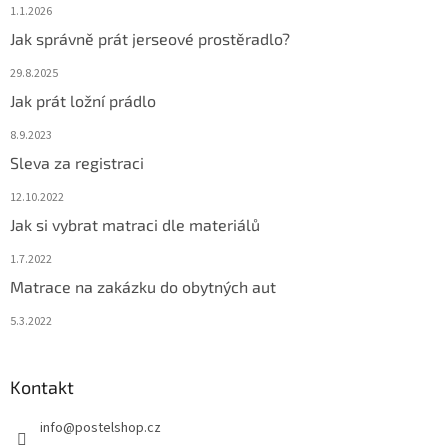
1.1.2026
Jak správně prát jerseové prostěradlo?
29.8.2025
Jak prát ložní prádlo
8.9.2023
Sleva za registraci
12.10.2022
Jak si vybrat matraci dle materiálů
1.7.2022
Matrace na zakázku do obytných aut
5.3.2022
Kontakt
info
@
postelshop.cz