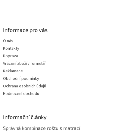
Z
á
p
a
Informace pro vás
t
O nás
í
Kontakty
Doprava
Vrácení zboží / formulář
Reklamace
Obchodní podmínky
Ochrana osobních údajů
Hodnocení obchodu
Informační články
Správná kombinace roštu s matrací