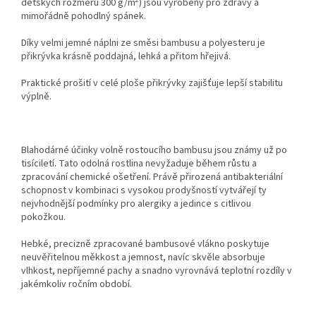
dětských rozměrů 300 g/m
) jsou vyrobeny pro zdravý a
mimořádně pohodlný spánek.
Díky velmi jemné náplni ze směsi bambusu a polyesteru je
přikrývka krásně poddajná, lehká a přitom hřejivá.
Praktické prošití v celé ploše přikrývky zajišťuje lepší stabilitu
výplně.
Blahodárné účinky volně rostoucího bambusu jsou známy už po
tisíciletí. Tato odolná rostlina nevyžaduje během růstu a
zpracování chemické ošetření. Právě přirozená antibakteriální
schopnost v kombinaci s vysokou prodyšností vytvářejí ty
nejvhodnější podmínky pro alergiky a jedince s citlivou
pokožkou.
Hebké, precizně zpracované bambusové vlákno poskytuje
neuvěřitelnou měkkost a jemnost, navíc skvěle absorbuje
vlhkost, nepříjemné pachy a snadno vyrovnává teplotní rozdíly v
jakémkoliv ročním období.