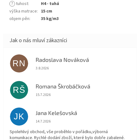
?
tuhost
:
H4 - tuhá
výška matrace
:
15 cm
objem pěn
:
35 kg/m3
Radoslava Nováková
RN
Hodnocení obchodu je 5 z 5 hvězdiček.
3.8.2026
Romana Škrobáčková
RŠ
Hodnocení obchodu je 5 z 5 hvězdiček.
15.7.2026
Jana Kelešovská
JK
Hodnocení obchodu je 5 z 5 hvězdiček.
14.7.2026
Spolehlivý obchod, vše proběhlo v pořádku,výborná
komunikace. Rychlé dodání zboží, které bylo dobře zabalené.