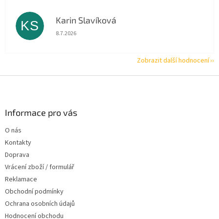
Karin Slavíková
KS
Hodnocení obchodu je 5 z 5 hvězdiček.
8.7.2026
Zobrazit další hodnocení
Z
á
p
a
Informace pro vás
t
O nás
í
Kontakty
Doprava
Vrácení zboží / formulář
Reklamace
Obchodní podmínky
Ochrana osobních údajů
Hodnocení obchodu