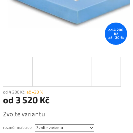
od 4 200
Kč
až –20 %
od 4 200 Kč
až –20 %
od
3 520 Kč
Měrná
Zvolte variantu
cena:
rozměr matrace