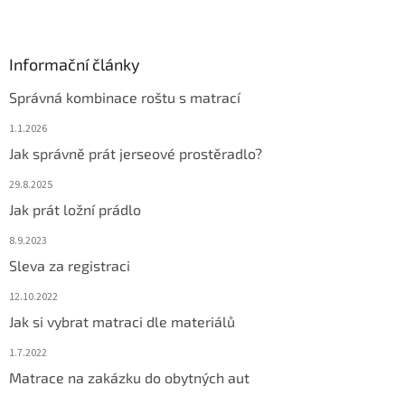
Informační články
Správná kombinace roštu s matrací
1.1.2026
Jak správně prát jerseové prostěradlo?
29.8.2025
Jak prát ložní prádlo
8.9.2023
Sleva za registraci
12.10.2022
Jak si vybrat matraci dle materiálů
1.7.2022
Matrace na zakázku do obytných aut