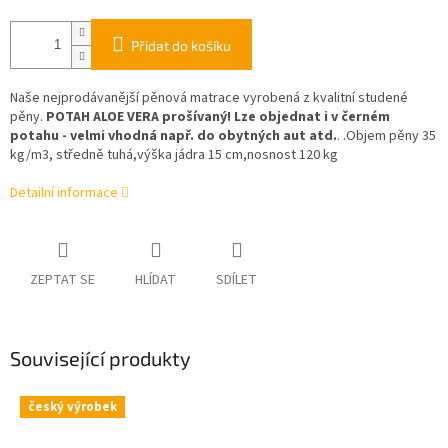
Přidat do košíku
Naše nejprodávanější pěnová matrace vyrobená z kvalitní studené
pěny.
POTAH ALOE VERA prošívaný! Lze objednat i v černém
potahu - velmi vhodná např. do obytných aut atd.
. .Objem pěny 35
kg/m3, středně tuhá,výška jádra 15 cm,nosnost 120 kg
Detailní informace
ZEPTAT SE
HLÍDAT
SDÍLET
Související produkty
český výrobek