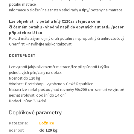
potahu matrace .
Informace o složení naleznete v sekci rady a tipy/ potahy na matrace
Lze objednat i v potahu bílý C120za stejnou cenu
či černém potahu - vhodné např. do obytných aut atd.. /pozor
příplatek za látku
Pokud máte zájem o jiný druh potahu / nepropustný či antiroztočový
Greenfirst - neváhejte nás kontaktovat.
DOSTUPNOST
Lze vyrobit jakýkoliv rozměr matrace /lze přizpůsobit i výška
jednotlivých pěn/ceny na dotaz.
Nosnost do 120 kg
Výrobce : Postelshop - vyrobeno v České Republice
Matraci lze zaslat poštou /nad rozměry 90x200 cm -se musí ve výrobě
nechat srolovat. dodání do 14 dní
Dodací lhůta: 7-14dní
Doplňkové parametry
Kategorie
:
Ložnice
nosnost
:
do 120 kg