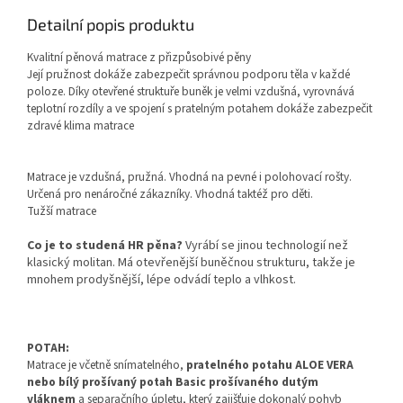
Detailní popis produktu
Kvalitní pěnová matrace z přizpůsobivé pěny
Její pružnost dokáže zabezpečit správnou podporu těla v každé
poloze. Díky otevřené struktuře buněk je velmi vzdušná, vyrovnává
teplotní rozdíly a ve spojení s pratelným potahem dokáže zabezpečit
zdravé klima matrace
Matrace je vzdušná, pružná.
Vhodná na pevné i polohovací rošty.
Určená pro nenáročné zákazníky. Vhodná taktéž pro děti.
Tužší matrace
Co je to studená HR pěna?
Vyrábí se jinou technologií než
klasický molitan. Má otevřenější buněčnou strukturu, takže je
mnohem prodyšnější, lépe odvádí teplo a vlhkost.
POTAH:
Matrace je včetně snímatelného,
pratelného potahu ALOE VERA
nebo bílý prošívaný potah Basic prošívaného dutým
vláknem
a separačního úpletu, který zajišťuje dokonalý pohyb