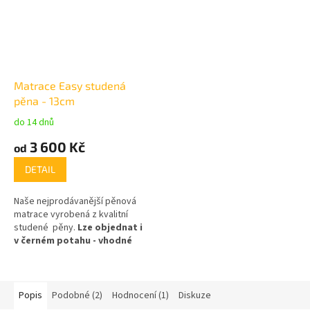
Matrace Easy studená
pěna - 13cm
do 14 dnů
Průměrné
hodnocení
3 600 Kč
od
produktu
je
DETAIL
5,0
z
Naše nejprodávanější pěnová
5
matrace vyrobená z kvalitní
hvězdiček.
studené pěny.
Lze objednat i
v černém potahu - vhodné
např. do obytných aut atd.
.
Objem pěny 35 kg/m3, středně
tuhá,výška jádra 13 cm,nosnost
120 kg
Popis
Podobné (2)
Hodnocení (1)
Diskuze