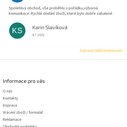
Spolehlivý obchod, vše proběhlo v pořádku,výborná
komunikace. Rychlé dodání zboží, které bylo dobře zabalené.
Karin Slavíková
KS
Hodnocení obchodu je 5 z 5 hvězdiček.
8.7.2026
Zobrazit další hodnocení
Z
á
p
a
Informace pro vás
t
O nás
í
Kontakty
Doprava
Vrácení zboží / formulář
Reklamace
Obchodní podmínky