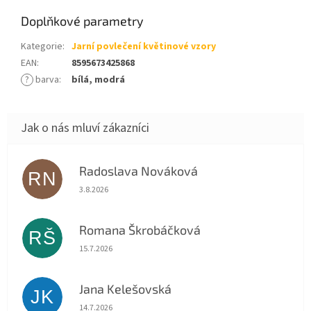
Doplňkové parametry
Kategorie
:
Jarní povlečení květinové vzory
EAN
:
8595673425868
?
barva
:
bílá, modrá
Radoslava Nováková
RN
Hodnocení obchodu je 5 z 5 hvězdiček.
3.8.2026
Romana Škrobáčková
RŠ
Hodnocení obchodu je 5 z 5 hvězdiček.
15.7.2026
Jana Kelešovská
JK
Hodnocení obchodu je 5 z 5 hvězdiček.
14.7.2026