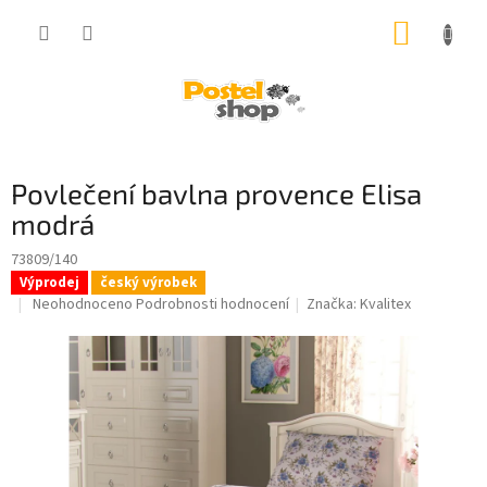
Přejít
NÁKUP
na
obsah
KOŠÍK
Povlečení bavlna provence Elisa
modrá
73809/140
Výprodej
český výrobek
Průměrné
Neohodnoceno
Podrobnosti hodnocení
Značka:
Kvalitex
hodnocení
produktu
je
0,0
z
5
hvězdiček.