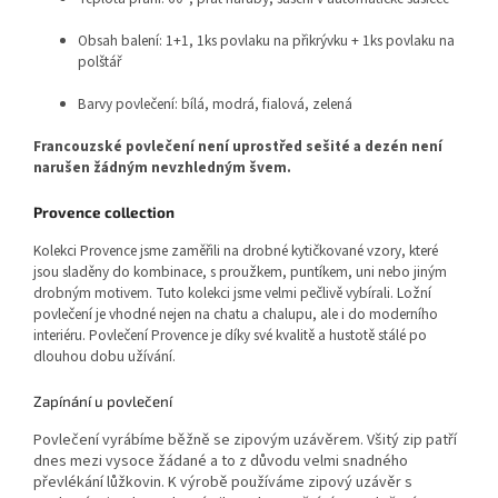
Obsah balení: 1+1, 1ks povlaku na přikrývku + 1ks povlaku na
polštář
Barvy povlečení: bílá, modrá, fialová, zelená
Francouzské povlečení není uprostřed sešité a dezén není
narušen žádným nevzhledným švem.
Provence collection
Kolekci Provence jsme zaměřili na drobné kytičkované vzory, které
jsou sladěny do kombinace, s proužkem, puntíkem, uni nebo jiným
drobným motivem. Tuto kolekci jsme velmi pečlivě vybírali. Ložní
povlečení je vhodné nejen na chatu a chalupu, ale i do moderního
interiéru. Povlečení Provence je díky své kvalitě a hustotě stálé po
dlouhou dobu užívání.
Zapínání u povlečení
Povlečení vyrábíme běžně se zipovým uzávěrem. Všitý zip patří
dnes mezi vysoce žádané a to z důvodu velmi snadného
převlékání lůžkovin. K výrobě používáme zipový uzávěr s