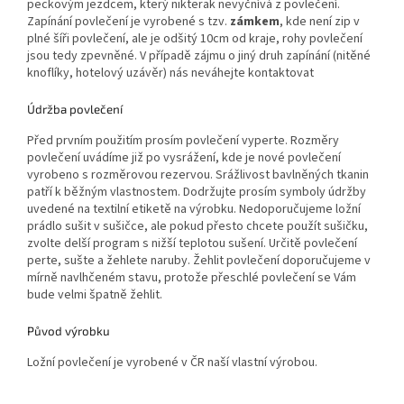
peckovým jezdcem, který nikterak nevyčnívá z povlečení.
Zapínání povlečení je vyrobené s tzv.
zámkem
, kde není zip v
plné šíři povlečení, ale je odšitý 10cm od kraje, rohy povlečení
jsou tedy zpevněné. V případě zájmu o jiný druh zapínání (nitěné
knoflíky, hotelový uzávěr) nás neváhejte kontaktovat
Údržba povlečení
Před prvním použitím prosím povlečení vyperte. Rozměry
povlečení uvádíme již po vysrážení, kde je nové povlečení
vyrobeno s rozměrovou rezervou. Srážlivost bavlněných tkanin
patří k běžným vlastnostem. Dodržujte prosím symboly údržby
uvedené na textilní etiketě na výrobku. Nedoporučujeme ložní
prádlo sušit v sušičce, ale pokud přesto chcete použít sušičku,
zvolte delší program s nižší teplotou sušení. Určitě povlečení
perte, sušte a žehlete naruby. Žehlit povlečení doporučujeme v
mírně navlhčeném stavu, protože přeschlé povlečení se Vám
bude velmi špatně žehlit.
Původ výrobku
Ložní povlečení je vyrobené v ČR naší vlastní výrobou.