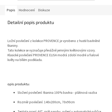
tkanina 100% bavlna, plátnová
vazba, potištěná
Popis
Hodnocení
Diskuze
Detailní popis produktu
Ložní povlečení z kolekce PROVENCE je vyrobeno z husté bavlněné
tkaniny.
Tato kolekce se vyznačuje převážně jemnými květinovými vzory.
Klasické povlečení PROVENCE ELISA modrá zdobí modré a fialové
květy na bílém podkladu.
opis produktu:
Složení povlečení: tkanina 100% bavlna - plátnová vazba
Rozměr povlečení: 140x200cm, 70x90cm
Teplota praní: 60°, prát naruby, sušení v automatické sušičce