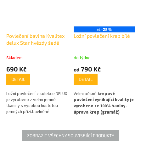
až
–28 %
Povlečení bavlna Kvalitex
Ložní povlečení krep bílé
delux Star hvězdy šedé
Skladem
do týdne
690 Kč
790 Kč
od
DETAIL
DETAIL
Ložní povlečení z kolekce DELUX
Velmi pěkné
krepové
je vyrobeno z velmi jemné
povlečení vynikající kvality je
tkaniny s vysokou hustotou
avlny-
vyrobeno ze 100% b
jemných přízí.bavlněné
úprava krep (gramáž)
povlečení DELUX STARS šedé
2
tkaniny je 135g/m
.
Krep je
prozáří Vaši ložnici bílými
příjemný na omak a to díky
hvězdami na šedém
použitým bavlněným přízím.
podkladu. Složení povlečení:
ZOBRAZIT VŠECHNY SOUVISEJÍCÍ PRODUKTY