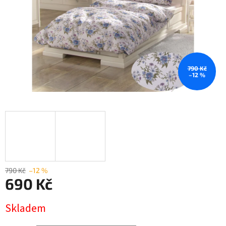
790 Kč
–12 %
790 Kč
–12 %
690 Kč
Měrná
Skladem
cena: