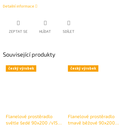
Detailní informace
ZEPTAT SE
HLÍDAT
SDÍLET
Související produkty
český výrobek
český výrobek
Flanelové prostěradlo
Flanelové prostěradlo
světle šedé 90x200 /v15
tmavě běžové 90x200
cm
/v15 cm