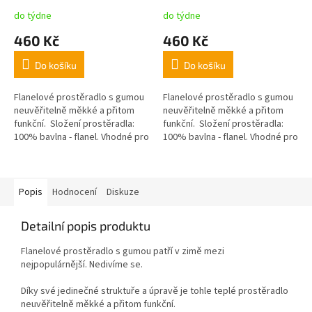
do týdne
do týdne
460 Kč
460 Kč
Do košíku
Do košíku
Flanelové prostěradlo s gumou
Flanelové prostěradlo s gumou
neuvěřitelně měkké a přitom
neuvěřitelně měkké a přitom
funkční. Složení prostěradla:
funkční. Složení prostěradla:
100% bavlna - flanel. Vhodné pro
100% bavlna - flanel. Vhodné pro
matrace do 15cm
matrace do 15cm
Popis
Hodnocení
Diskuze
Detailní popis produktu
Flanelové prostěradlo s gumou patří v zimě mezi
nejpopulárnější. Nedivíme se.
Díky své jedinečné struktuře a úpravě je tohle teplé prostěradlo
neuvěřitelně měkké a přitom funkční.