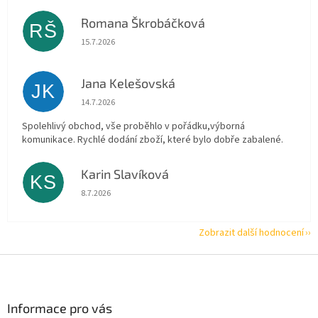
Romana Škrobáčková
RŠ
Hodnocení obchodu je 5 z 5 hvězdiček.
15.7.2026
Jana Kelešovská
JK
Hodnocení obchodu je 5 z 5 hvězdiček.
14.7.2026
Spolehlivý obchod, vše proběhlo v pořádku,výborná
komunikace. Rychlé dodání zboží, které bylo dobře zabalené.
Karin Slavíková
KS
Hodnocení obchodu je 5 z 5 hvězdiček.
8.7.2026
Zobrazit další hodnocení
Z
á
p
a
Informace pro vás