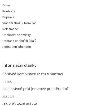
t
O nás
í
Kontakty
Doprava
Vrácení zboží / formulář
Reklamace
Obchodní podmínky
Ochrana osobních údajů
Hodnocení obchodu
Informační články
Správná kombinace roštu s matrací
1.1.2026
Jak správně prát jerseové prostěradlo?
29.8.2025
Jak prát ložní prádlo