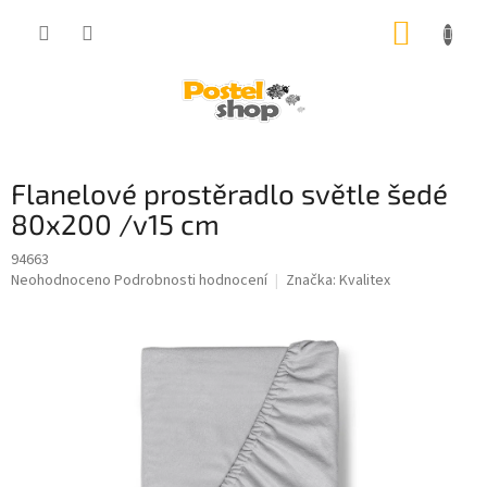
Přejít
NÁKUP
na
obsah
KOŠÍK
Flanelové prostěradlo světle šedé
80x200 /v15 cm
94663
Průměrné
Neohodnoceno
Podrobnosti hodnocení
Značka:
Kvalitex
hodnocení
produktu
je
0,0
z
5
hvězdiček.