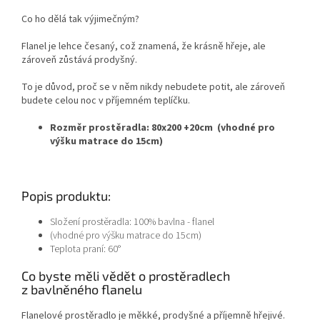
Co ho dělá tak výjimečným?
Flanel je lehce česaný, což znamená, že krásně hřeje, ale
zároveň zůstává prodyšný.
To je důvod, proč se v něm nikdy nebudete potit, ale zároveň
budete celou noc v příjemném teplíčku.
Rozměr prostěradla: 80x200 +20cm (vhodné pro
výšku matrace do 15cm)
Popis produktu:
Složení prostěradla: 100% bavlna - flanel
(vhodné pro výšku matrace do 15cm)
Teplota praní: 60°
Co byste měli vědět o prostěradlech
z bavlněného flanelu
Flanelové prostěradlo je měkké, prodyšné a příjemně hřejivé.