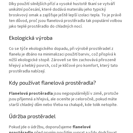
Díky použití silnějších přízí a vysoké hustotě tkaní se vytváří
unikátní počesání, které dodává materiálu jeho typický
broskvový omak a zajišťuje ještě lepší izolaci tepla. To je právě
ten důvod, proč jsou flanelová prostěradla tak populární volbou
jako teplé prostěradlo do chladných nocí.
Ekologická výroba
Co se týče ekologického dopadu, při výrobě prostěradel z
flanelu je dbáno na minimalizaci použití barviv, což přispívá k
nižší ekologické stopě. Zároveň se tím zachovává přirozeně
hřejivý a hebký povrch, což je klíčové pro komfort, který tato
prostěradla nabízejí.
Kdy používat flanelová prostěradla?
Flanelová prostěradla
jsou nejpopulárnější v zimě, protože
jsou příjemná a hřejivá, ale oceníte je celoročně, pokud máte
starší chladný dům nebo třeba na chalupě, kde tolik netopíte.
Údržba prostěradel
Pokud jde o údržbu, doporučujeme
flanelové
prostěradlo
před prvním použitím vyprat a vždy dodržovat