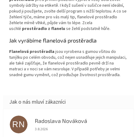
symboly údržby na etiketě. I když sušení v sušičce není ideální,
pokud ji použijete, zvolte delší program s nižší teplotou. A co se
žehlení týče, máme pro vás malý tip, flanelové prostěradlo
žehlete mírně vlhké, půjde vám to lépe. Zcela
uschlé
prostěradlo z flanelu
se žehlí podstatně hůře.
Jak vyrábíme flanelová prostěradla
Flanelová prostěradla
jsou vyrobena s gumou všitou do
tunýlku po celém obvodu, což nejen usnadňuje jejich manipulaci,
ale také zajišťuje, že flanelové prostěradlo pevně drží na
matraci a v noci se vám nesroluje. V případě potřeby je velmi
snadné gumu vyměnit, což prodlužuje životnost prostěradla.
Radoslava Nováková
RN
Hodnocení obchodu je 5 z 5 hvězdiček.
3.8.2026