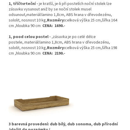
1, tříčtvrteční -
je kratší, je-li při postelích noční stolek lze
zásuvku vysunout aniž by se noční stolek musel
odsunout,
materiál:lamino 1,8cm, ABS hrana v dřevodezénu,
sololit,
nosnost 10 kg,
Rozměry:
celková výška 25 cm,
šířka 164
cm ,
hloubka 90 cm
CENA: 1690.-
1, pood celou postel -
,
zásuvka je po celé délce
postele,
materiál:lamino 1,8cm, ABS hrana v dřevodezénu,
sololit,
nosnost 10 kg,
Rozměry:
celková výška 25 cm,
šířka 198
cm ,
hloubka 90 cm
CENA: 2190.-
3 barevná provedení: dub bílý, dub sonoma, dub přírodní
/vložit do poznámky /