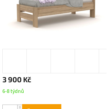
3 900 Kč
Měrná
6-8 týdnů
cena: