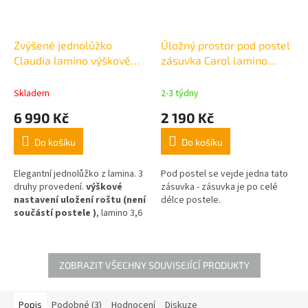
Zvýšené jednolůžko
Úložný prostor pod postel
Claudia lamino výškově
zásuvka Carol lamino
nastavitelný rošt 90x200
98x190 cm
cm
Skladem
2-3 týdny
6 990 Kč
2 190 Kč
Do košíku
Do košíku
Elegantní jednolůžko z lamina. 3
Pod postel se vejde jedna tato
druhy provedení.
výškové
zásuvka - zásuvka je po celé
nastavení uložení roštu (není
délce postele.
součástí postele )
, lamino 3,6
+ 2,5 cm,
výška bočnice 51 cm
, výška čela 95cm
, nosnost
150kg
ZOBRAZIT VŠECHNY SOUVISEJÍCÍ PRODUKTY
Popis
Podobné (3)
Hodnocení
Diskuze