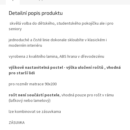
Detailní popis produktu
skvělá volba do dětského, studentského pokojíčku ale i pro
seniory
jednoduché a čisté linie dokonale skloubíte v klasickém i
moderním interiéru
vyrobena z kvalitního lamina, ABS hrana v dřevodezénu
výškově nastavitelná postel - výška uložení roštů , vhodná
pro starší lidi
pro rozměr matrace 90x200
rošt není součástí postele
, vhodná pouze pro rošt v rámu
(laťkový nebo lamelový)
lze kombinovat se zásuvkama
ZÁSUVKA