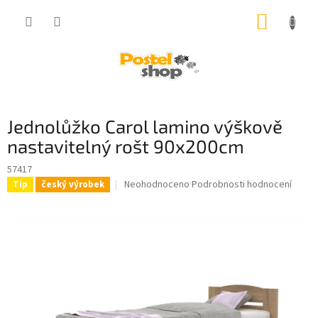
Přejít
NÁKUP
na
obsah
KOŠÍK
Jednolůžko Carol lamino výškově
nastavitelný rošt 90x200cm
57417
Průměrné
Neohodnoceno
Podrobnosti hodnocení
Tip
český výrobek
hodnocení
produktu
je
0,0
z
5
hvězdiček.