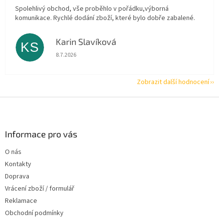
Spolehlivý obchod, vše proběhlo v pořádku,výborná
komunikace. Rychlé dodání zboží, které bylo dobře zabalené.
Karin Slavíková
KS
Hodnocení obchodu je 5 z 5 hvězdiček.
8.7.2026
Zobrazit další hodnocení
Z
á
p
a
Informace pro vás
t
O nás
í
Kontakty
Doprava
Vrácení zboží / formulář
Reklamace
Obchodní podmínky