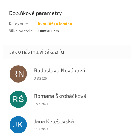
Doplňkové parametry
Kategorie
:
Dvoulůžka lamino
šířka postele-
:
180x200 cm
Radoslava Nováková
RN
Hodnocení obchodu je 5 z 5 hvězdiček.
3.8.2026
Romana Škrobáčková
RŠ
Hodnocení obchodu je 5 z 5 hvězdiček.
15.7.2026
Jana Kelešovská
JK
Hodnocení obchodu je 5 z 5 hvězdiček.
14.7.2026