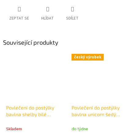
ZEPTAT SE
HLÍDAT
SDÍLET
Související produkty
český výrobek
Povlečení do postýlky
Povlečení do postýlky
bavlna shelby bílé
bavlna unicorn šedý
135x90cm +45x60cm
135x90cm +45x60cm
Skladem
do týdne