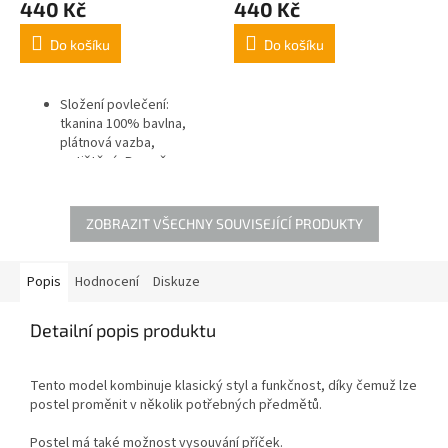
440 Kč
440 Kč
Do košíku
Do košíku
Složení povlečení:
tkanina 100% bavlna,
plátnová vazba,
potištěná,
Rozměr
povlečení na přikrývku a
polštář: 90x135, 45x60cm
ZOBRAZIT VŠECHNY SOUVISEJÍCÍ PRODUKTY
Popis
Hodnocení
Diskuze
Detailní popis produktu
Tento model kombinuje klasický styl a funkčnost, díky čemuž lze
postel proměnit v několik potřebných předmětů.
Postel má také možnost vysouvání příček.