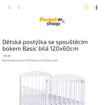
Přejít
NÁKUP
na
obsah
KOŠÍK
Dětská postýlka se spouštěcím
bokem Basic bílá 120x60cm
79549
Průměrné
Neohodnoceno
Podrobnosti hodnocení
hodnocení
produktu
je
0,0
z
5
hvězdiček.