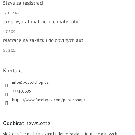
Sleva za registraci
12.10.2022
Jak si vybrat matraci dle materiálů
1.7.2022
Matrace na zakázku do obytných aut
5.3.2022
Kontakt
info
@
postelshop.cz
777103535
https://www.facebook.com/postelshop/
Odebírat newsletter
Vložte svůj e-mail a my vám budeme zasílat informace o nových