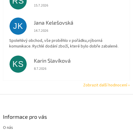
RŠ
Hodnocení obchodu je 5 z 5 hvězdiček.
15.7.2026
Jana Kelešovská
JK
Hodnocení obchodu je 5 z 5 hvězdiček.
14.7.2026
Spolehlivý obchod, vše proběhlo v pořádku,výborná
komunikace. Rychlé dodání zboží, které bylo dobře zabalené.
Karin Slavíková
KS
Hodnocení obchodu je 5 z 5 hvězdiček.
8.7.2026
Zobrazit další hodnocení
Z
á
p
a
Informace pro vás
t
O nás
í