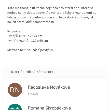
Tato možnost je užitečná zejména pro starší děti, které se
mohou samy dostat dovnitř a ven z ohrádky a rozhodnout se,
kdy si budou hrát nebo zdřímnout. Je to skvělý způsob, jak
naučit starší dítě samostatnosti.
Rozměry:
- vnější: 65 x 92 x 124 cm.
- vnitřní rozměr: 120 x 60 cm.
Matrace není součástí postýlky.
Radoslava Nováková
RN
Hodnocení obchodu je 5 z 5 hvězdiček.
3.8.2026
Romana Škrobáčková