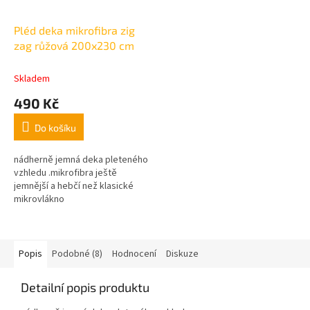
Pléd deka mikrofibra zig
zag růžová 200x230 cm
Skladem
490 Kč
Do košíku
nádherně jemná deka pleteného
vzhledu .
mikrofibra ještě
jemnější a hebčí než klasické
mikrovlákno
Popis
Podobné (8)
Hodnocení
Diskuze
Detailní popis produktu