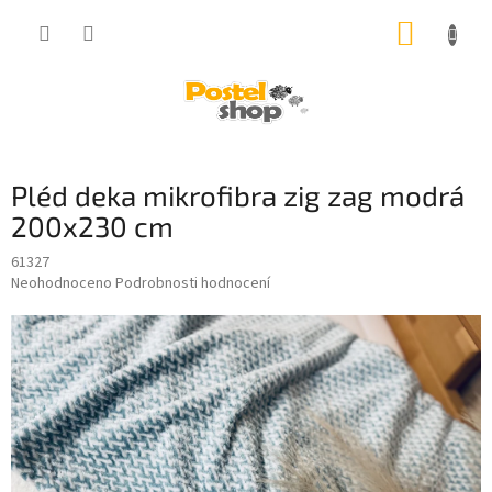
Přejít
NÁKUP
na
obsah
KOŠÍK
Pléd deka mikrofibra zig zag modrá
200x230 cm
61327
Průměrné
Neohodnoceno
Podrobnosti hodnocení
hodnocení
produktu
je
0,0
z
5
hvězdiček.