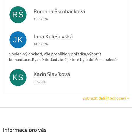
Romana Škrobáčková
RŠ
Hodnocení obchodu je 5 z 5 hvězdiček.
15.7.2026
Jana Kelešovská
JK
Hodnocení obchodu je 5 z 5 hvězdiček.
14.7.2026
Spolehlivý obchod, vše proběhlo v pořádku,výborná
komunikace. Rychlé dodání zboží, které bylo dobře zabalené.
Karin Slavíková
KS
Hodnocení obchodu je 5 z 5 hvězdiček.
8.7.2026
Zobrazit další hodnocení
Z
á
p
a
Informace pro vás