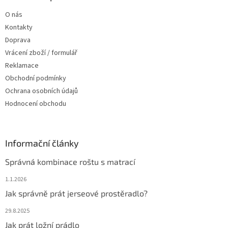
t
O nás
í
Kontakty
Doprava
Vrácení zboží / formulář
Reklamace
Obchodní podmínky
Ochrana osobních údajů
Hodnocení obchodu
Informační články
Správná kombinace roštu s matrací
1.1.2026
Jak správně prát jerseové prostěradlo?
29.8.2025
Jak prát ložní prádlo