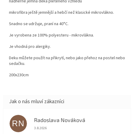
nádherně jemná deka pleteného vzhledu
mikrofibra ještě jemnější a hebčí než klasické mikrovlákno.
Snadno se udržuje, praní na 40°C.
Je vyrobena ze 100% polyesteru - mikrovlákna.
Je vhodná pro alergiky.
Deku můžete použít na přikrytí, nebo jako přehoz na postel nebo
sedačku.
200x230cm
Radoslava Nováková
RN
Hodnocení obchodu je 5 z 5 hvězdiček.
3.8.2026