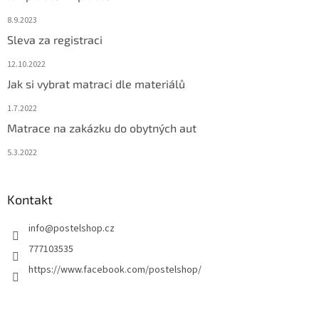
8.9.2023
Sleva za registraci
12.10.2022
Jak si vybrat matraci dle materiálů
1.7.2022
Matrace na zakázku do obytných aut
5.3.2022
Kontakt
info
@
postelshop.cz
777103535
https://www.facebook.com/postelshop/