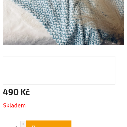
490 Kč
Měrná
Skladem
cena: