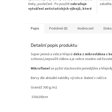
Deky, povlečení . Po použití
zabraňuje
zabalíte
hvězdiček.
vytváření antistatických výbojů, které
mohou u mikrovláken vznikat.
Popis
Podobné (8)
Hodnocení
Disku
Detailní popis produktu
Super jemná a velice hřejivá
deka z mikrovlákna s 
schnoucí,nepouští vlákna a je velice snadno udržovate
Mikroflanel
se pyšní vlastnostmi jemnějšími a hřejivě
Barvy dle aktuální nabídky výrobce. Balení v ruličce.
Gramáž 300 g/m2
150x200cm