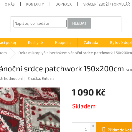
O NÁS
KONTAKTY
DOPRAVA
VRÁCENÍ ZBOŽÍ / FORMULÁŘ
HLEDAT
ací pokoj
Kuchyně
Koupelna
Zahrada
Bytové dopl
nkem
Deka mikroplyš s beránkem vánoční srdce patchwork 150x200c
vánoční srdce patchwork 150x200cm
743
ti hodnocení
Značka:
Entuzia
1 090 Kč
Měrná
Skladem
cena:
Přidat do koš