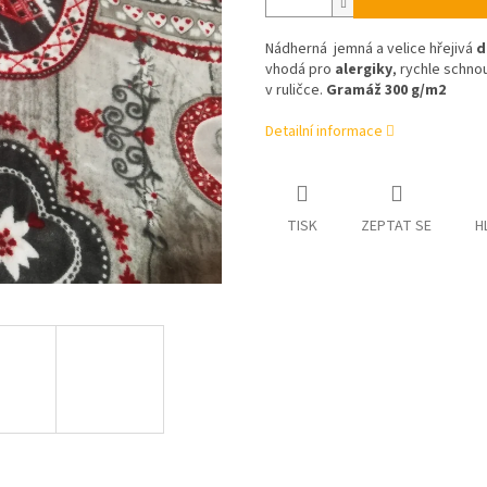
Nádherná jemná a velice hřejivá
d
vhodá pro
alergiky
, rychle schno
v ruličce.
Gramáž 300 g/m2
Detailní informace
TISK
ZEPTAT SE
H