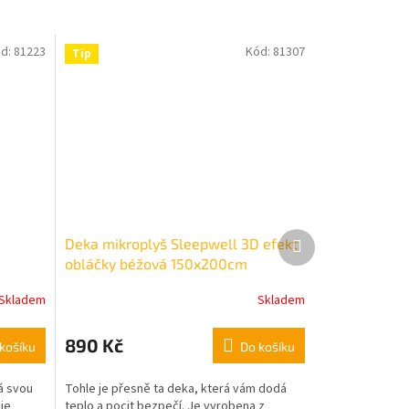
d:
81223
Kód:
81307
Tip
Další
Deka mikroplyš Sleepwell 3D efekt
produkt
obláčky béžová 150x200cm
Skladem
Skladem
890 Kč
košíku
Do košíku
ká svou
Tohle je přesně ta deka, která vám dodá
 je
teplo a pocit bezpečí. Je vyrobena z