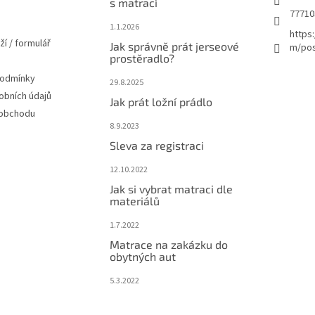
s matrací
77710
1.1.2026
https
ží / formulář
Jak správně prát jerseové
m/pos
prostěradlo?
podmínky
29.8.2025
obních údajů
Jak prát ložní prádlo
 obchodu
8.9.2023
Sleva za registraci
12.10.2022
Jak si vybrat matraci dle
materiálů
1.7.2022
Matrace na zakázku do
obytných aut
5.3.2022