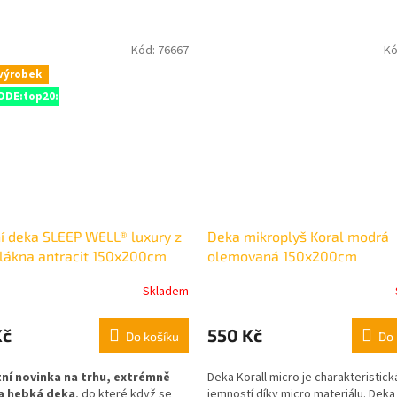
Kód:
76667
Kó
výrobek
ODE:top20:20:%
í deka SLEEP WELL® luxury z
Deka mikroplyš Koral modrá
lákna antracit 150x200cm
olemovaná 150x200cm
Skladem
Kč
550 Kč
Do košíku
Do 
ní novinka na trhu, extrémně
Deka Korall micro je charakteristic
a hebká deka
, do které když se
jemností díky micro materiálu. Deka