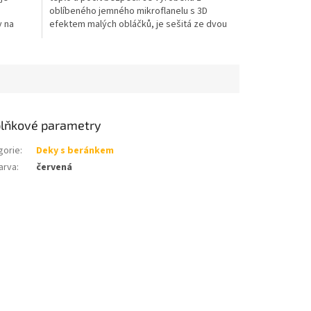
oblíbeného jemného mikroflanelu s 3D
y na
efektem malých obláčků, je sešitá ze dvou
2
400g/m
vrstev, vždy ve stejné barvě.
lňkové parametry
gorie
:
Deky s beránkem
arva
:
červená