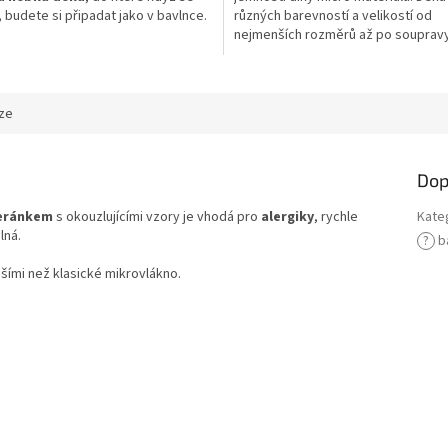
, budete si připadat jako v bavlnce.
různých barevností a velikostí od
nejmenších rozměrů až po souprav
sedačky.Hmotnost deky (gramáž): 
ze
Dop
beránkem
s okouzlujícími vzory je vhodá pro
alergiky
, rychle
Kate
lná.
?
b
jšími než klasické mikrovlákno.