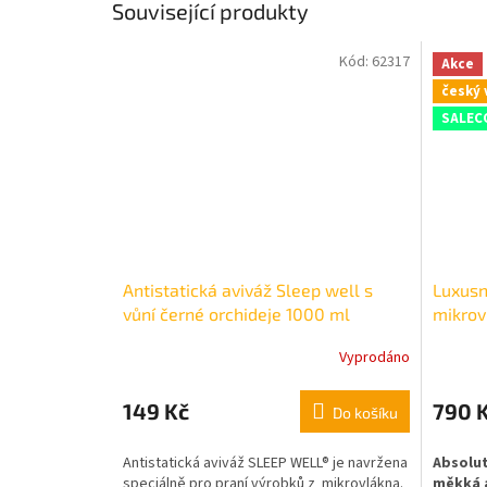
Související produkty
Kód:
62317
Akce
český 
SALEC
Antistatická aviváž Sleep well s
Luxusn
vůní černé orchideje 1000 ml
mikrov
Vyprodáno
Průměrné
hodnocení
produktu
149 Kč
790 
Do košíku
je
5,0
Antistatická aviváž SLEEP WELL® je navržena
Absolut
z
speciálně pro praní výrobků z mikrovlákna.
měkká 
5