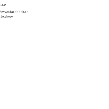
3535
://www.facebook.co
telshop/