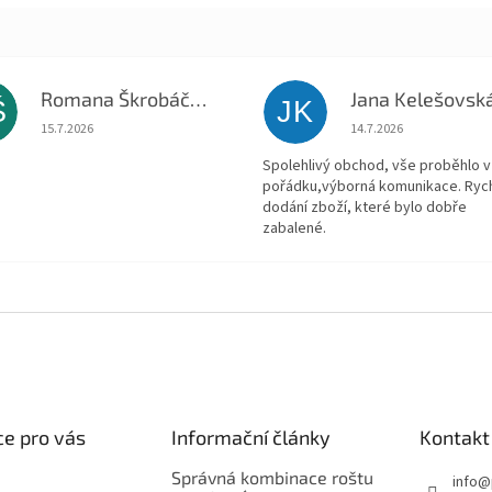
Romana Škrobáčková
Jana Kelešovsk
Š
JK
Hodnocení obchodu je 5 z 5 hvězdiček.
Hodnocení obchodu je
15.7.2026
14.7.2026
Spolehlivý obchod, vše proběhlo v
pořádku,výborná komunikace. Ryc
dodání zboží, které bylo dobře
zabalené.
e pro vás
Informační články
Kontakt
Správná kombinace roštu
info
@