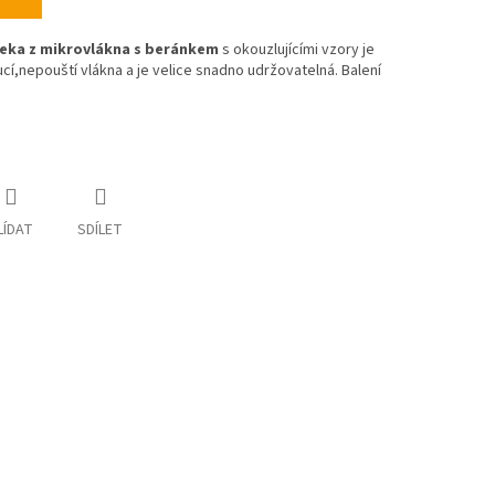
eka z mikrovlákna s beránkem
s okouzlujícími vzory je
ucí,nepouští vlákna a je velice snadno udržovatelná. Balení
LÍDAT
SDÍLET