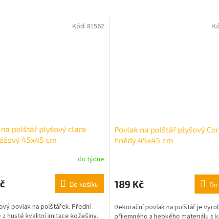
Kód:
81562
K
 na polštář plyšový clara
Povlak na polštář plyšový Co
éžový 45x45 cm
hnědý 45x45 cm
do týdne
č
189 Kč
Do košíku
Do 
vý povlak na polštářek. Přední
Dekorační povlak na polštář je vyro
e z husté kvalitní imitace kožešiny.
příjemného a hebkého materiálu s 