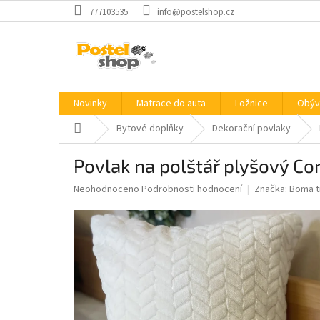
Přejít
777103535
info@postelshop.cz
na
obsah
Novinky
Matrace do auta
Ložnice
Obýv
Domů
Bytové doplňky
Dekorační povlaky
Povlak na polštář plyšový C
Průměrné
Neohodnoceno
Podrobnosti hodnocení
Značka:
Boma t
hodnocení
produktu
je
0,0
z
5
hvězdiček.