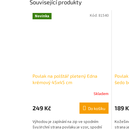
Související produkty
Kód:
81540
Novinka
Povlak na polštář pletený Edna
Povlak
krémový 45x45 cm
šedo b
Skladem
249 Kč
189 K
Do košíku
Výhodou je zapínání na zip ve spodním
Kožešino
švu.
Vrchní strana povlaku je vzor, spodní
strana j