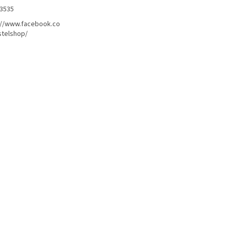
3535
://www.facebook.co
telshop/