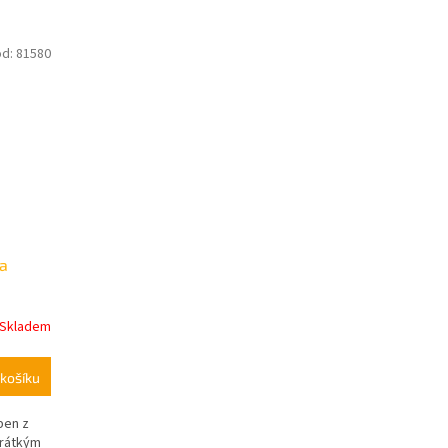
ód:
81580
ra
Skladem
košíku
ben z
krátkým