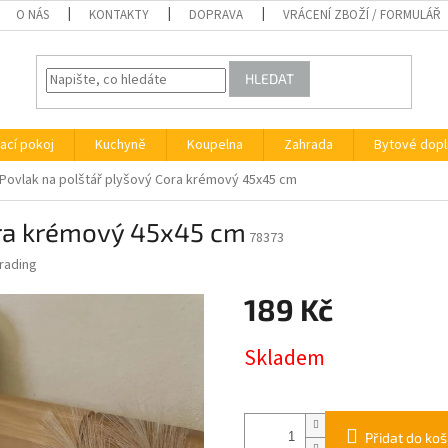
O NÁS
KONTAKTY
DOPRAVA
VRÁCENÍ ZBOŽÍ / FORMULÁŘ
HLEDAT
ací pokoj
Kuchyně
Koupelna
Zahrada
Bytové dopl
Povlak na polštář plyšový Cora krémový 45x45 cm
ora krémový 45x45 cm
78373
rading
189 Kč
Měrná
Skladem
cena:
Přidat do koš