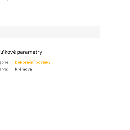
lňkové parametry
gorie
:
Dekorační povlaky
arva
:
krémová