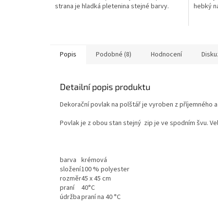
strana je hladká pletenina stejné barvy.
hebký n
Popis
Podobné (8)
Hodnocení
Disku
Detailní popis produktu
Dekorační povlak na polštář je vyroben z příjemného 
Povlak je z obou stan stejný zip je ve spodním švu. Ve
barva
krémová
složení
100 % polyester
rozměr
45 x 45 cm
praní
40°C
údržba
praní na 40 °C