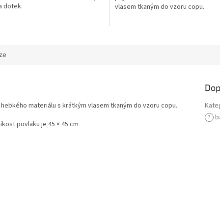
a dotek.
vlasem tkaným do vzoru copu.
ze
Dop
a hebkého materiálu s krátkým vlasem tkaným do vzoru copu.
Kate
?
b
likost povlaku je 45 × 45 cm