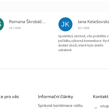
Romana Škrobáčková
Jana Kelešovsk
Š
JK
Hodnocení obchodu je 5 z 5 hvězdiček.
Hodnocení obchodu je
15.7.2026
14.7.2026
Spolehlivý obchod, vše proběhlo v
pořádku,výborná komunikace. Ryc
dodání zboží, které bylo dobře
zabalené.
e pro vás
Informační články
Kontakt
Správná kombinace roštu
info
@