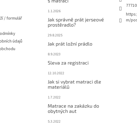
s matrací
77710
1.1.2026
https
ží / formulář
Jak správně prát jerseové
m/pos
prostěradlo?
podmínky
29.8.2025
obních údajů
Jak prát ložní prádlo
 obchodu
8.9.2023
Sleva za registraci
12.10.2022
Jak si vybrat matraci dle
materiálů
1.7.2022
Matrace na zakázku do
obytných aut
5.3.2022