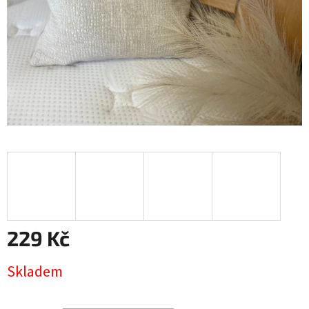
229 Kč
Měrná
Skladem
cena: