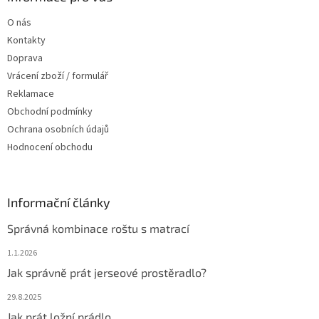
t
O nás
í
Kontakty
Doprava
Vrácení zboží / formulář
Reklamace
Obchodní podmínky
Ochrana osobních údajů
Hodnocení obchodu
Informační články
Správná kombinace roštu s matrací
1.1.2026
Jak správně prát jerseové prostěradlo?
29.8.2025
Jak prát ložní prádlo