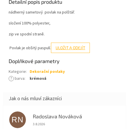
Detailní popis produktu
nádherný sametový povlak na polštář.
složení 100% polyester,
zip ve spodní straně.
Povlak je obšitý paspulí.
ULOŽIT A ODEJÍT
Doplňkové parametry
Kategorie
:
Dekorační povlaky
?
barva
:
krémová
Radoslava Nováková
RN
Hodnocení obchodu je 5 z 5 hvězdiček.
3.8.2026