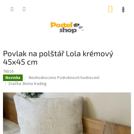
Přejít
NÁKUP
na
obsah
KOŠÍK
Povlak na polštář Lola krémový
45x45 cm
76516
Průměrné
Neohodnoceno
Podrobnosti hodnocení
Novinka
hodnocení
Značka:
Boma trading
produktu
je
0,0
z
5
hvězdiček.