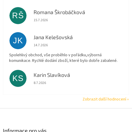
Romana Škrobáčková
RŠ
Hodnocení obchodu je 5 z 5 hvězdiček.
15.7.2026
Jana Kelešovská
JK
Hodnocení obchodu je 5 z 5 hvězdiček.
14.7.2026
Spolehlivý obchod, vše proběhlo v pořádku,výborná
komunikace. Rychlé dodání zboží, které bylo dobře zabalené.
Karin Slavíková
KS
Hodnocení obchodu je 5 z 5 hvězdiček.
8.7.2026
Zobrazit další hodnocení
Z
á
p
a
Informace pro vás