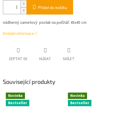
Přidat do košíku
nádherný sametový povlak na polštář. 45x45 cm
Detailní informace
ZEPTAT SE
HLÍDAT
SDÍLET
Související produkty
Novinka
Novinka
Bestseller
Bestseller