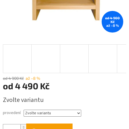
od 4 900
Kč
až –8 %
od 4 900 Kč
až –8 %
od
4 490 Kč
Měrná
Zvolte variantu
cena:
provedení