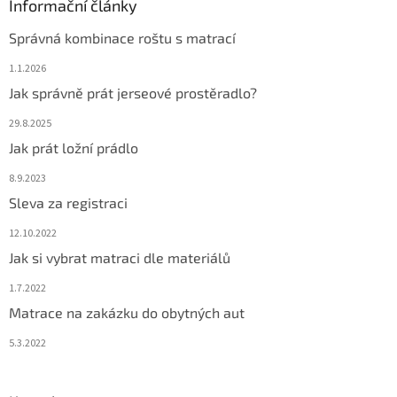
Informační články
Správná kombinace roštu s matrací
1.1.2026
Jak správně prát jerseové prostěradlo?
29.8.2025
Jak prát ložní prádlo
8.9.2023
Sleva za registraci
12.10.2022
Jak si vybrat matraci dle materiálů
1.7.2022
Matrace na zakázku do obytných aut
5.3.2022