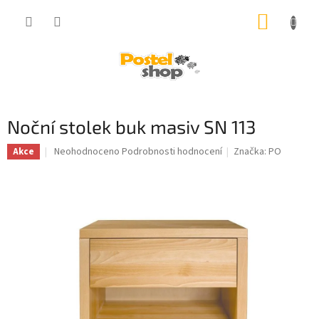
Přejít
NÁKUP
na
obsah
KOŠÍK
Noční stolek buk masiv SN 113
Průměrné
Neohodnoceno
Podrobnosti hodnocení
Značka:
PO
Akce
hodnocení
produktu
je
0,0
z
5
hvězdiček.