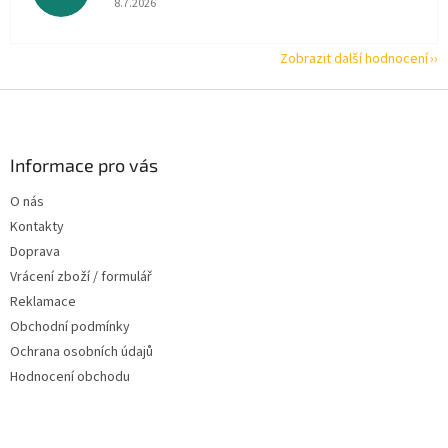
8.7.2026
Zobrazit další hodnocení
Z
á
p
a
Informace pro vás
t
O nás
í
Kontakty
Doprava
Vrácení zboží / formulář
Reklamace
Obchodní podmínky
Ochrana osobních údajů
Hodnocení obchodu