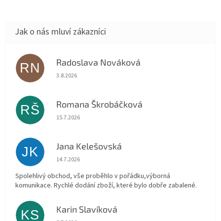
Radoslava Nováková
RN
Hodnocení obchodu je 5 z 5 hvězdiček.
3.8.2026
Romana Škrobáčková
RŠ
Hodnocení obchodu je 5 z 5 hvězdiček.
15.7.2026
Jana Kelešovská
JK
Hodnocení obchodu je 5 z 5 hvězdiček.
14.7.2026
Spolehlivý obchod, vše proběhlo v pořádku,výborná
komunikace. Rychlé dodání zboží, které bylo dobře zabalené.
Karin Slavíková
KS
Hodnocení obchodu je 5 z 5 hvězdiček.