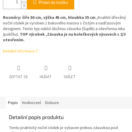
Přidat do košíku
Rozměry: šíře 50 cm, výška 45 cm, hloubka 35 cm ,
Kvalitní dřevěný
noční stolek je vyroben z bukového masivu s čistým a nadčasovým
designem. Tento typ nabízí úložnou zásuvku (šuplík) a otevřenou niku
(poličku).
TOP výrobek ,Zásuvka je na kolečkových výsuvech s 2/3
otevřením.
Detailní informace
ZEPTAT SE
HLÍDAT
SDÍLET
Popis
Hodnocení
Diskuze
Detailní popis produktu
Tento praktický noční stolek je vybaven jednou zásuvkou pod