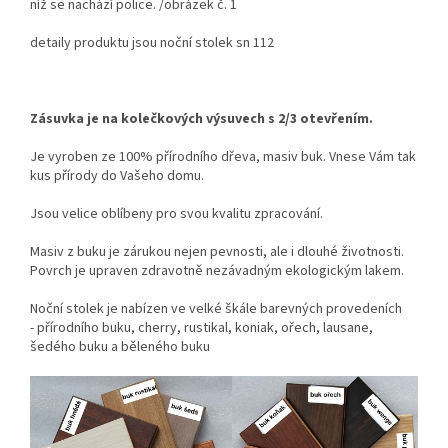
níž se nachází police. /obrázek č. 1
detaily produktu jsou noční stolek sn 112
Zásuvka je na kolečkových výsuvech s 2/3 otevřením.
Je vyroben ze 100% přírodního dřeva, masiv buk. Vnese Vám tak
kus přírody do Vašeho domu.
Jsou velice oblíbeny pro svou kvalitu zpracování.
Masiv z buku je zárukou nejen pevnosti, ale i dlouhé životnosti.
Povrch je upraven zdravotně nezávadným ekologickým lakem.
Noční stolek je nabízen ve velké škále barevných provedeních
- přírodního buku, cherry, rustikal, koniak, ořech, lausane,
šedého buku a běleného buku