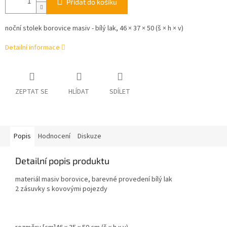
Přidat do košíku
noční stolek borovice masiv - bílý lak, 46 × 37 × 50 (š × h × v)
Detailní informace
ZEPTAT SE
HLÍDAT
SDÍLET
Popis
Hodnocení
Diskuze
Detailní popis produktu
materiál masiv borovice, barevné provedení bílý lak
2 zásuvky s kovovými pojezdy