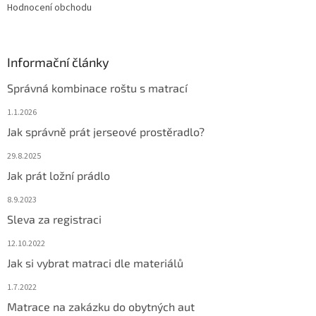
Hodnocení obchodu
Informační články
Správná kombinace roštu s matrací
1.1.2026
Jak správně prát jerseové prostěradlo?
29.8.2025
Jak prát ložní prádlo
8.9.2023
Sleva za registraci
12.10.2022
Jak si vybrat matraci dle materiálů
1.7.2022
Matrace na zakázku do obytných aut