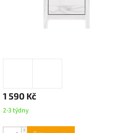
1 590 Kč
Měrná
2-3 týdny
cena: