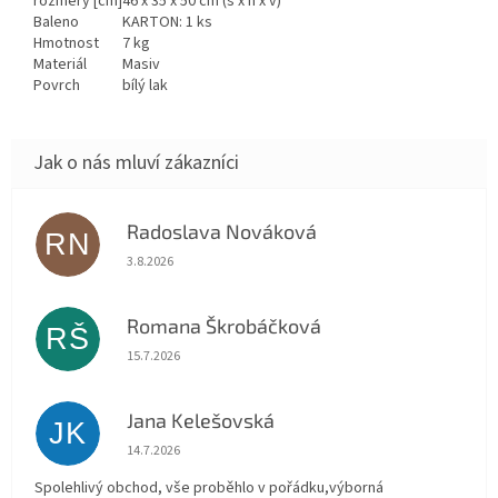
rozměry [cm]
46 x 35 x 50 cm (š x h x v)
Baleno
KARTON: 1 ks
Hmotnost
7 kg
Materiál
Masiv
Povrch
bílý lak
Radoslava Nováková
RN
Hodnocení obchodu je 5 z 5 hvězdiček.
3.8.2026
Romana Škrobáčková
RŠ
Hodnocení obchodu je 5 z 5 hvězdiček.
15.7.2026
Jana Kelešovská
JK
Hodnocení obchodu je 5 z 5 hvězdiček.
14.7.2026
Spolehlivý obchod, vše proběhlo v pořádku,výborná