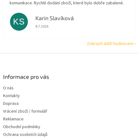
komunikace. Rychlé dodání zboží, které bylo dobře zabalené.
Karin Slavíková
KS
Hodnocení obchodu je 5 z 5 hvězdiček.
8.7.2026
Zobrazit další hodnocení
Z
á
p
a
Informace pro vás
t
O nás
í
Kontakty
Doprava
Vrácení zboží / formulář
Reklamace
Obchodní podmínky
Ochrana osobních údajů