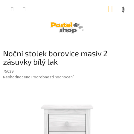
Přejít
NÁKUP
na
obsah
KOŠÍK
Noční stolek borovice masiv 2
zásuvky bílý lak
75039
Průměrné
Neohodnoceno
Podrobnosti hodnocení
hodnocení
produktu
je
0,0
z
5
hvězdiček.