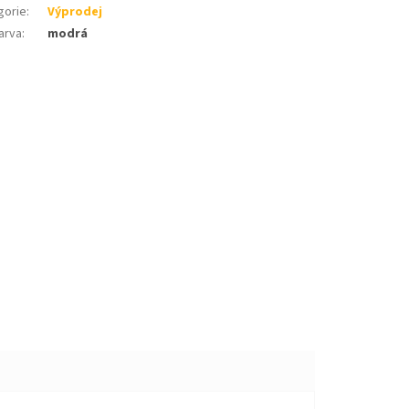
gorie
:
Výprodej
arva
:
modrá