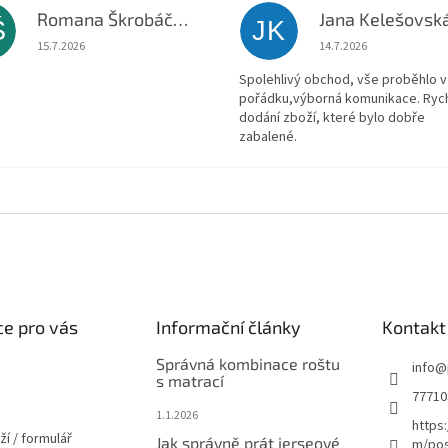
Romana Škrobáčková
Jana Kelešovsk
Š
JK
Hodnocení obchodu je 5 z 5 hvězdiček.
Hodnocení obchodu je
15.7.2026
14.7.2026
Spolehlivý obchod, vše proběhlo v
pořádku,výborná komunikace. Ryc
dodání zboží, které bylo dobře
zabalené.
e pro vás
Informační články
Kontakt
Správná kombinace roštu
info
@
s matrací
77710
1.1.2026
https
ží / formulář
Jak správně prát jerseové
m/pos