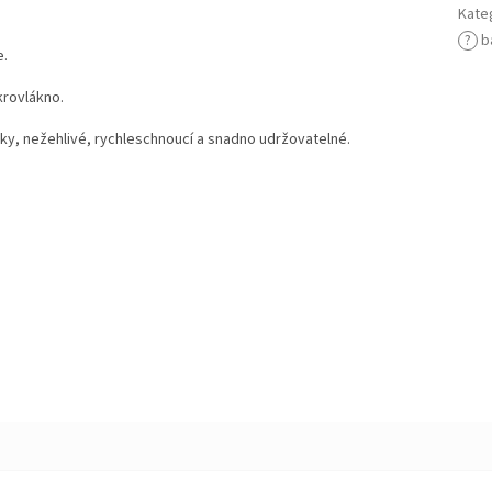
Kate
?
b
e.
krovlákno.
giky, nežehlivé, rychleschnoucí a snadno udržovatelné.