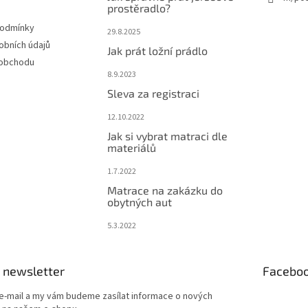
prostěradlo?
podmínky
29.8.2025
obních údajů
Jak prát ložní prádlo
 obchodu
8.9.2023
Sleva za registraci
12.10.2022
Jak si vybrat matraci dle
materiálů
1.7.2022
Matrace na zakázku do
obytných aut
5.3.2022
 newsletter
Facebo
 e-mail a my vám budeme zasílat informace o nových