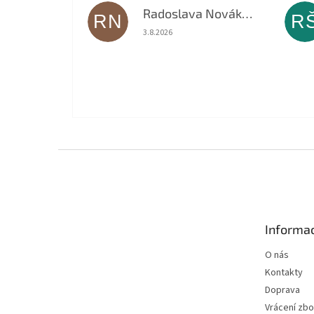
Radoslava Nováková
RN
R
Hodnocení obchodu je 5 z 5 hvězdiček.
3.8.2026
Z
á
p
a
t
Informac
í
O nás
Kontakty
Doprava
Vrácení zbo