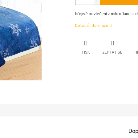
hřejivé povlečení z mikroflanelu c
Detailní informace
TISK
ZEPTAT SE
H
Dop