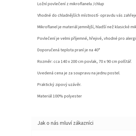
Ložní povlečení z mikroflanelu /chlup
Vhodné do chladnějších místností- opravdu vás zahřej
Mikroflanel je materiál jemnější, hladší než klasické mi
Povlečení je velmi příjemné, hřejivé, vhodné pro aler
Doporučená teplota praní je na 40°
Rozměr: cca 140 x 200 cm povlak, 70 x 90 cm polštář.
Uvedená cena je za soupravu na jednu postel.
Praktický zipový uzávěr.
Materiál 100% polyester