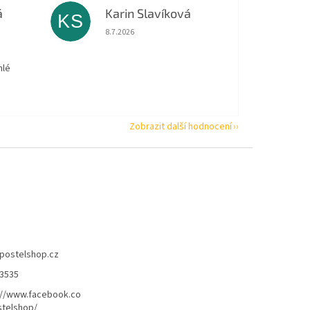
á
Karin Slavíková
KS
 5 z 5 hvězdiček.
Hodnocení obchodu je 5 z 5 hvězdiček.
8.7.2026
hlé
Zobrazit další hodnocení
postelshop.cz
3535
://www.facebook.co
telshop/