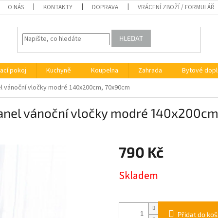
O NÁS
KONTAKTY
DOPRAVA
VRÁCENÍ ZBOŽÍ / FORMULÁŘ
HLEDAT
ací pokoj
Kuchyně
Koupelna
Zahrada
Bytové dopl
el vánoční vločky modré 140x200cm, 70x90cm
lanel vánoční vločky modré 140x200c
790 Kč
Měrná
Skladem
cena:
Přidat do koš