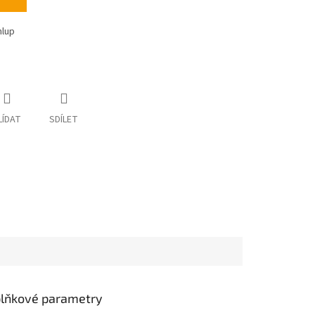
hlup
LÍDAT
SDÍLET
lňkové parametry