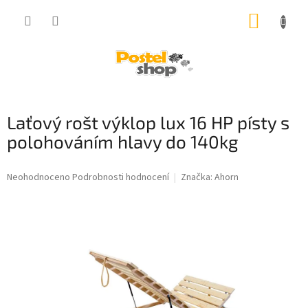
Přejít
NÁKUP
na
obsah
KOŠÍK
Laťový rošt výklop lux 16 HP písty s
polohováním hlavy do 140kg
Průměrné
Neohodnoceno
Podrobnosti hodnocení
Značka:
Ahorn
hodnocení
produktu
je
0,0
z
5
hvězdiček.