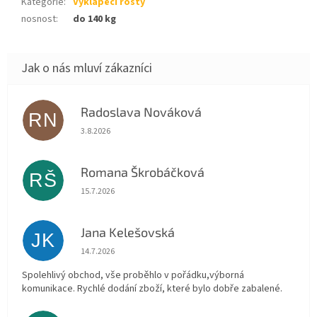
Kategorie
:
Vyklápěcí rošty
nosnost
:
do 140 kg
Radoslava Nováková
RN
Hodnocení obchodu je 5 z 5 hvězdiček.
3.8.2026
Romana Škrobáčková
RŠ
Hodnocení obchodu je 5 z 5 hvězdiček.
15.7.2026
Jana Kelešovská
JK
Hodnocení obchodu je 5 z 5 hvězdiček.
14.7.2026
Spolehlivý obchod, vše proběhlo v pořádku,výborná
komunikace. Rychlé dodání zboží, které bylo dobře zabalené.