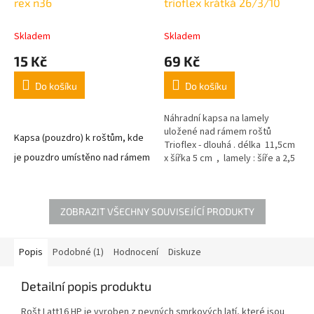
rex n36
trioflex krátká 26/3/10
Skladem
Skladem
15 Kč
69 Kč
Do košíku
Do košíku
Náhradní kapsa na lamely
uložené nad rámem roštů
Kapsa (pouzdro) k roštům, kde
Trioflex - dlouhá . délka 11,5cm
je pouzdro umístěno nad rámem
x šířka 5 cm , lamely : šíře a 2,5
cm a tloušťky 8 mm.
roštu.
ZOBRAZIT VŠECHNY SOUVISEJÍCÍ PRODUKTY
Popis
Podobné (1)
Hodnocení
Diskuze
Detailní popis produktu
Rošt Latt16 HP je vyroben z pevných smrkových latí, které jsou