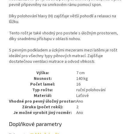
pevně připevněny na smrkovém rámu pomocí spon.
Díky polohování hlavy (H) zajišťuje větší pohodlí a relaxaci na
lůžku.
Tento rošt je také vhodný pro postele s úložným prostorem,
díky snadnému přístupu v oblasti nohou.
S pevným podkladem a úzkými mezerami mezi latěmi je rošt
ideální pro všechny typy pěnových matrací. Zajišťuje
dostatečnou ventilaci matrace a odvod vlhkosti.
Výška:
7 cm
Nosnost:
140 kg
Počet lamel:
16
Typ roštu:
ruční polohování
Materiál:
Laťové
Vhodné pro pevný úložný prostor:
Ano
Záruka (počet roků):
2
Je možné vyrobit jiný rozměr:
Ano
Doplňkové parametry