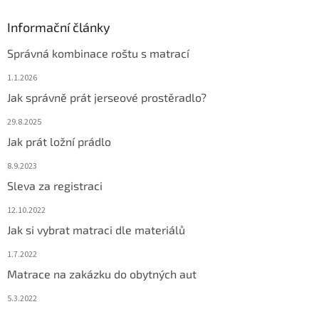
Informační články
Správná kombinace roštu s matrací
1.1.2026
Jak správně prát jerseové prostěradlo?
29.8.2025
Jak prát ložní prádlo
8.9.2023
Sleva za registraci
12.10.2022
Jak si vybrat matraci dle materiálů
1.7.2022
Matrace na zakázku do obytných aut
5.3.2022