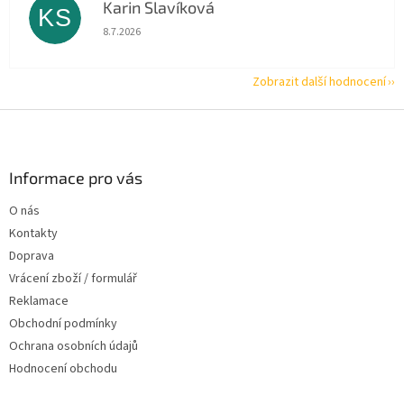
Karin Slavíková
KS
Hodnocení obchodu je 5 z 5 hvězdiček.
8.7.2026
Zobrazit další hodnocení
Z
á
p
a
Informace pro vás
t
O nás
í
Kontakty
Doprava
Vrácení zboží / formulář
Reklamace
Obchodní podmínky
Ochrana osobních údajů
Hodnocení obchodu