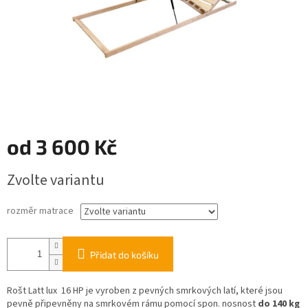
od
3 600 Kč
Měrná
Zvolte variantu
cena:
rozměr matrace
Přidat do košíku
Rošt Latt lux 16 HP je vyroben z pevných smrkových latí, které jsou
pevně připevněny na smrkovém rámu pomocí spon. nosnost
do 140 kg