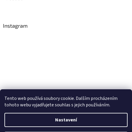
Instagram
Tento web používá soubory cookie. Dalším procházením
Sledovat na Instagramu
tohoto webu vyjadřujete souhlas s jejich používáním.
Nastavení
Vytvořil Shoptet