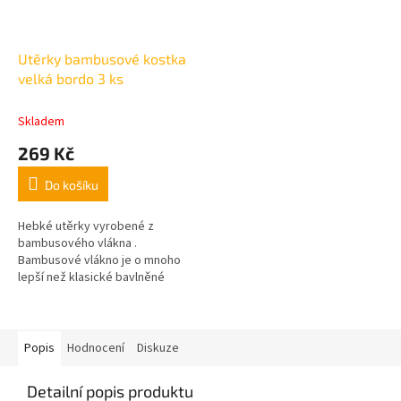
Utěrky bambusové kostka
velká bordo 3 ks
Skladem
269 Kč
Do košíku
Hebké utěrky vyrobené z
bambusového vlákna .
Bambusové vlákno je o mnoho
lepší než klasické bavlněné
vlákno, protože dosahuje až
pětinásobně lepší absorpce
vlhkosti než bavlna. baleno po
3ks. rozměr 50x70cm
Popis
Hodnocení
Diskuze
Detailní popis produktu