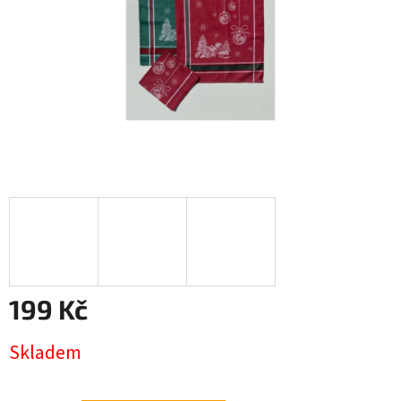
199 Kč
Měrná
Skladem
cena: