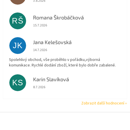
3.8.2026
Romana Škrobáčková
RŠ
Hodnocení obchodu je 5 z 5 hvězdiček.
15.7.2026
Jana Kelešovská
JK
Hodnocení obchodu je 5 z 5 hvězdiček.
14.7.2026
Spolehlivý obchod, vše proběhlo v pořádku,výborná
komunikace. Rychlé dodání zboží, které bylo dobře zabalené.
Karin Slavíková
KS
Hodnocení obchodu je 5 z 5 hvězdiček.
8.7.2026
Zobrazit další hodnocení
Z
á
p