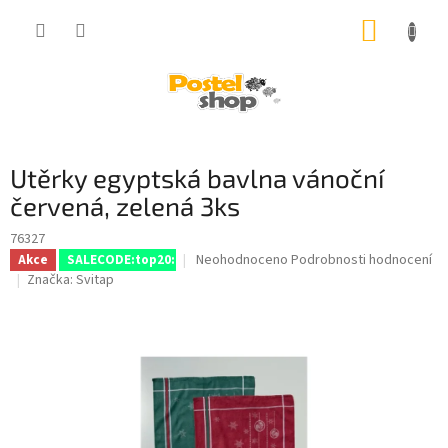
Přejít
NÁKUP
na
obsah
KOŠÍK
Utěrky egyptská bavlna vánoční
červená, zelená 3ks
76327
Průměrné
Neohodnoceno
Podrobnosti hodnocení
Akce
SALECODE:top20:20:%
hodnocení
Značka:
Svitap
produktu
je
0,0
z
5
hvězdiček.