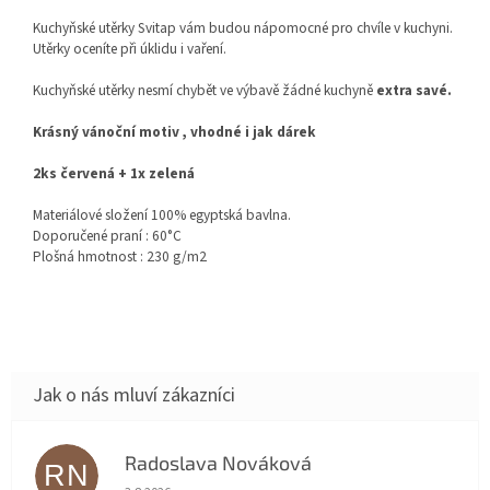
Kuchyňské utěrky Svitap vám budou nápomocné pro chvíle v kuchyni.
Utěrky oceníte při úklidu i vaření.
Kuchyňské utěrky nesmí chybět ve výbavě žádné kuchyně
extra savé.
Krásný vánoční motiv , vhodné i jak dárek
2ks červená + 1x zelená
Materiálové složení 100% egyptská bavlna.
Doporučené praní : 60°C
Plošná hmotnost : 230 g/m2
Radoslava Nováková
RN
Hodnocení obchodu je 5 z 5 hvězdiček.