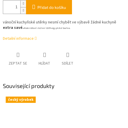
Přidat do košíku
vánoční kuchyňské utěrky nesmí chybět ve výbavě žádné kuchyně
extra savé.
Materiálové složení 100% egyptská bavlna.
Detailní informace
ZEPTAT SE
HLÍDAT
SDÍLET
Související produkty
český výrobek