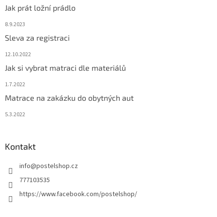
Jak prát ložní prádlo
8.9.2023
Sleva za registraci
12.10.2022
Jak si vybrat matraci dle materiálů
1.7.2022
Matrace na zakázku do obytných aut
5.3.2022
Kontakt
info
@
postelshop.cz
777103535
https://www.facebook.com/postelshop/