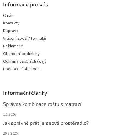
a
Informace pro vás
t
O nás
í
Kontakty
Doprava
Vrácení zboží / formulář
Reklamace
Obchodní podmínky
Ochrana osobních údajů
Hodnocení obchodu
Informační články
Správná kombinace roštu s matrací
1.1.2026
Jak správně prát jerseové prostěradlo?
29.8.2025