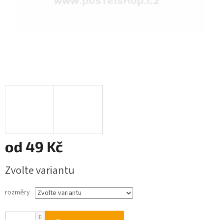
od
49 Kč
Měrná
Zvolte variantu
cena:
rozměry