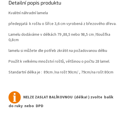
Detailní popis produktu
Kvalitní náhradní lamela
předepjatá k roštu o šířce 3,6 cm vyrobená z březového dřeva.
Lamelu dodáváme v délkách 79 ,88,5 nebo 98,5 cm /tloušťka
0,8cm
lamelu si můžete dle potřeb zkrátit na požadovanou délku
Použít k velkému množství roštů, většinou o počtu 28 lamel.
Standartní délka je : 89cm /na rošt 90cm/ , 79cm/na rošt 80cm
NELZE ZASLAT BALÍKOVNOU (délka! ) zvolte balík
do ruky nebo DPD