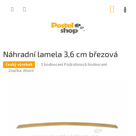
Přejít
NÁKUP
na
obsah
KOŠÍK
Náhradní lamela 3,6 cm březová
Průměrné
5 hodnocení
Podrobnosti hodnocení
český výrobek
hodnocení
Značka:
Ahorn
produktu
je
4,2
z
5
hvězdiček.