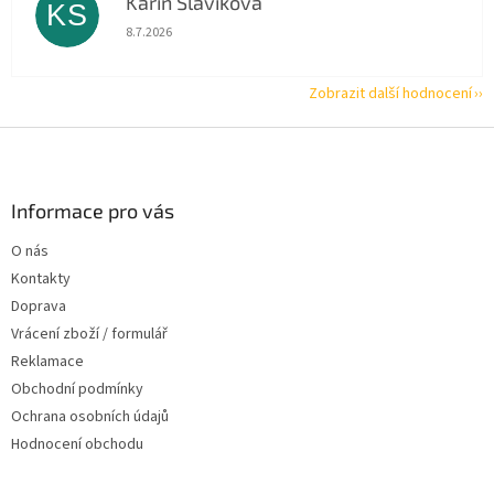
Karin Slavíková
KS
Hodnocení obchodu je 5 z 5 hvězdiček.
8.7.2026
Zobrazit další hodnocení
Z
á
p
a
Informace pro vás
t
O nás
í
Kontakty
Doprava
Vrácení zboží / formulář
Reklamace
Obchodní podmínky
Ochrana osobních údajů
Hodnocení obchodu