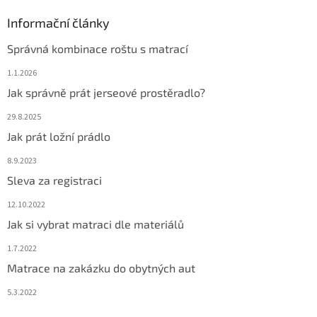
Informační články
Správná kombinace roštu s matrací
1.1.2026
Jak správně prát jerseové prostěradlo?
29.8.2025
Jak prát ložní prádlo
8.9.2023
Sleva za registraci
12.10.2022
Jak si vybrat matraci dle materiálů
1.7.2022
Matrace na zakázku do obytných aut
5.3.2022