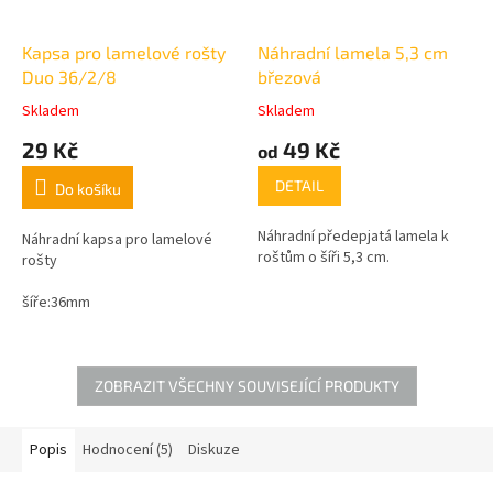
Kapsa pro lamelové rošty
Náhradní lamela 5,3 cm
Duo 36/2/8
březová
Skladem
Skladem
Průměrné
Průměrné
hodnocení
hodnocení
29 Kč
49 Kč
od
produktu
produktu
je
je
DETAIL
Do košíku
5,0
5,0
z
z
Náhradní předepjatá lamela k
5
5
Náhradní kapsa pro lamelové
roštům o šíři 5,3 cm.
hvězdiček.
hvězdiček.
rošty
šíře:36mm
ZOBRAZIT VŠECHNY SOUVISEJÍCÍ PRODUKTY
Popis
Hodnocení (5)
Diskuze