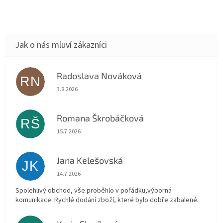
Radoslava Nováková
RN
Hodnocení obchodu je 5 z 5 hvězdiček.
3.8.2026
Romana Škrobáčková
RŠ
Hodnocení obchodu je 5 z 5 hvězdiček.
15.7.2026
Jana Kelešovská
JK
Hodnocení obchodu je 5 z 5 hvězdiček.
14.7.2026
Spolehlivý obchod, vše proběhlo v pořádku,výborná
komunikace. Rychlé dodání zboží, které bylo dobře zabalené.